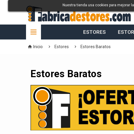
Nuestra tienda usa cookies para mejorar l

ESTORES
ESTOR



Inicio
Estores
Estores Baratos
Estores Baratos