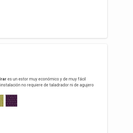
drar
es un estor muy económico y de muy fácil
 instalación no requiere de taladrador ni de agujero
OS
 PISTACHO
211 VIOLETA
fil superior de una hoja de ventana o puerta pero
 o marco.
A!