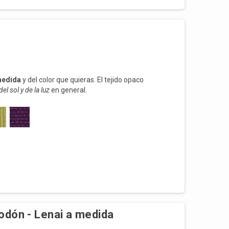
a
medida
y del color que quieras. El tejido opaco
el sol y de la luz
en general.
OS
 PISTACHO
211 VIOLETA
godón - Lenai a medida