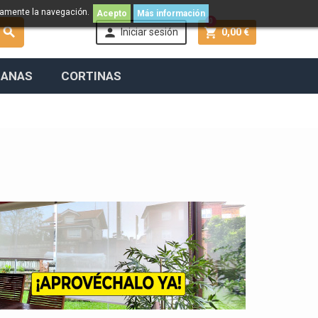
namente la navegación.
Acepto
Más información
0



Iniciar sesión
0,00 €
IANAS
CORTINAS