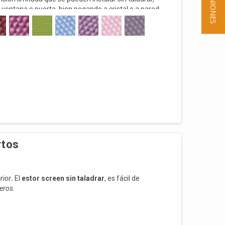
★ OPINIONES
a ventana o puerta, bien pegando a cristal o a pared
NJA
 BURDEOS
109 LILA
110 PISTACHO
112 AZUL CIELO
113 LAVANDA FLORAL
114 ROSA AMARANTO
115 MORADO PASTEL
Hazlo tú mismo, compra e instala el estor muy
rtos
rior
.
El
estor screen sin taladrar
, es fácil de
jeros.
en su perfil, pero también se puede pegar en