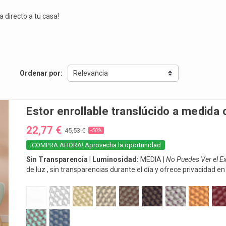
a directo a tu casa!
Ordenar por:
Relevancia
Estor enrollable translúcido a medida 
22,77 €
45,53 €
-50%
¡COMPRA AHORA! Aprovecha la oportunidad
Sin Transparencia
|
Luminosidad:
MEDIA |
No Puedes Ver el Ex
de luz , sin transparencias durante el día y ofrece privacidad en
Su cualidad principal es la del filtro solar, cubriéndote del calor 
100 BLANCO NUCLEAR
101 BLANCO
102 BEIGE
103 MARFIL
104 TOPO
105 MARRÓN
106 PLATA
107 NARA
108
Puedes tú mismo instalarlo tanto a pared como a techo, ya qu
116 GLAUCO
117 ACERO
ENVÍO:
3-5 Días.