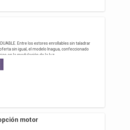
DUABLE.
Entre los estores enrollables sin taladrar
erta sin igual, el modelo Inagua, confeccionado
co en la modulación de la luz.
O
LA
r. Se trata de un estor noche y día de fácil
e polvo y propicia el ahorro energético.
opción motor