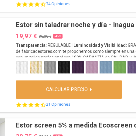
4.5 star rating
74 Opiniones
Estor sin taladrar noche y día - Inagua
19,97 €
36,30 €
-45%
Transparencia:
REGULABLE |
Luminosidad y Visibilidad:
GRA
de fabricadestores.com te proponemos como siempre en una of
con un tejido profesional con 100% GARANTÍA de CALIDAD, y úni
1 BLANCO-CREMA
2 CRUDO LINO
3 GRIS
4 NEGRO
5 VIOLETA
6 ROSA
7 CELESTE
8 PISTACH
9 LI
Esta oferta es una oportunidad única que no debes desaprovecha
instalación y sencillo mantenimiento que repele las partículas d
ENVÍO:
3 - 5 Días
CALCULAR PRECIO
4.4 star rating
21 Opiniones
Estor screen 5% a medida Ecoscreen 