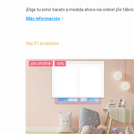
¡Elige tu estor barato a medida ahora vía online! ¡De fábric
Más Información
keyboard_arrow_down
Hay 21 productos.
¡EN OFERTA!
-50%