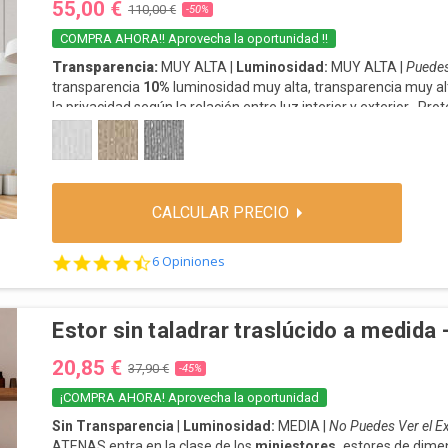
55,00 €
110,00 €
-50%
COMPRA AHORA!! Aprovecha la oportunidad !!
Transparencia:
MUY ALTA |
Luminosidad:
MUY ALTA |
Puedes 
transparencia
10%
luminosidad muy alta, transparencia muy al
la privacidad según la relación entre luz interior y exterior.
.
Prote
BLANCO
CREMA
GRIS
Envío
: 3-5 días laborables.
CALCULAR PRECIO
4.5 star rating
6 Opiniones
Estor sin taladrar traslúcido a medida
20,85 €
37,90 €
-45%
¡COMPRA AHORA! Aprovecha la oportunidad
Sin Transparencia
|
Luminosidad:
MEDIA |
No Puedes Ver el Ex
ATENAS
entra en la clase de los
miniestores,
estores de dimen