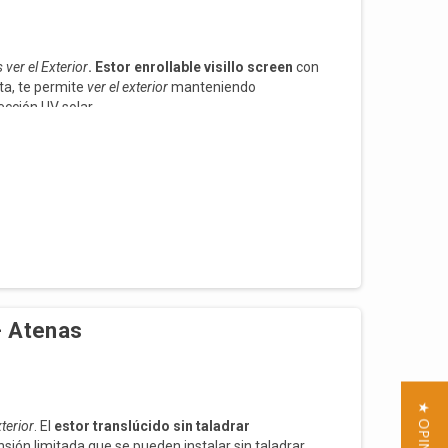
ver el Exterior
. Estor enrollable
visillo screen
con
ta, te permite
ver el exterior
manteniendo
cción UV solar.
 - Atenas
terior
.
El
estor translúcido sin taladrar
sión limitada que se pueden instalar sin taladrar,