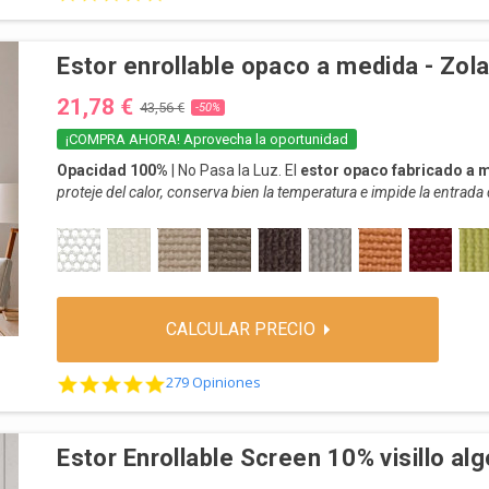
Estor enrollable opaco a medida - Zol
21,78 €
43,56 €
-50%
¡COMPRA AHORA! Aprovecha la oportunidad
Opacidad 100%
| No Pasa la Luz.
El
estor opaco fabricado a 
proteje del calor, conserva bien la temperatura e impide la entrada d
Se puede instalar indistintamente a pared o techo.
201 BLANCO-CRUDO
202 BEIGE
203 MARFIL
204 TOPO
205 MARRÓN
206 ARENA-PLATA
207 NARANJA
208 BURDE
210
ENVÍO:
3 a 5 Días. ¡Aprovecha la oportunidad: Compra ahora!
CALCULAR PRECIO
4.8 star rating
279 Opiniones
Estor Enrollable Screen 10% visillo al