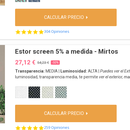
CALCULAR PRECIO
4.8 star rating
304 Opiniones
Estor screen 5% a medida - Mirtos
27,12 €
54,23 €
-50%
Transparencia:
MEDIA |
Luminosidad:
ALTA |
Puedes ver el Ext
luminosidad, transparencia media, te permite
ver el exterior, m
ENVÍO:
3-5 Días.
Instalación
: Pared o techo.
404 BLANCO
402 MARENGO
401 BEIGE
403 ANTRACITA
¡Aprovecha la oportunidad! ¡Compra ahora!
CALCULAR PRECIO
4.8 star rating
259 Opiniones