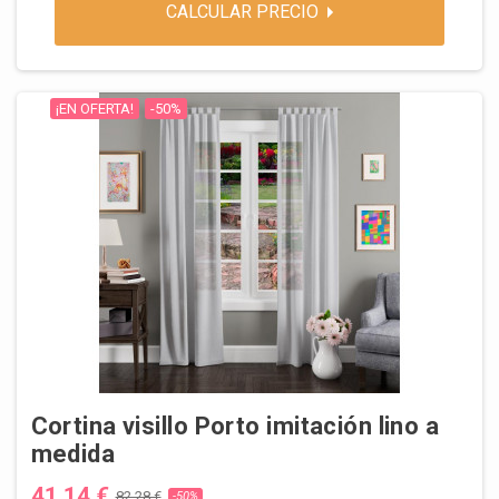
CALCULAR PRECIO
¡EN OFERTA!
-50%
Cortina visillo Porto imitación lino a
medida
41,14 €
82,28 €
-50%