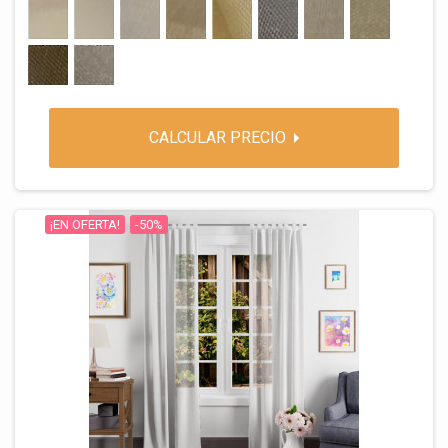
1 BLANCO
2 NATURAL
3 BLANCO PERLA
4 LINO LISO
5 MARFIL
6 GRIS POLVO
7 LINO JASPEADO
8 VERDE HOJA
9 BEIGE GRISACEO
10 GRIS MEDIO
CALCULAR PRECIO
¡EN OFERTA!
-50%