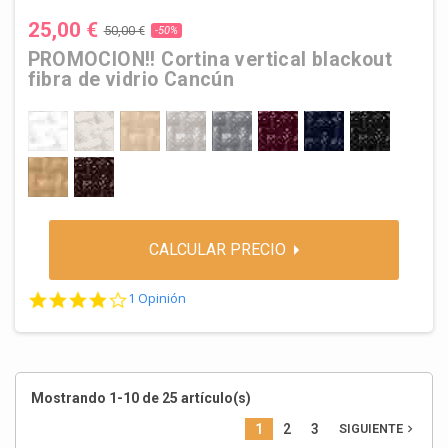
25,00 €
50,00 €
-50%
PROMOCIÓN!! Cortina vertical blackout
fibra de vidrio Cancún
01 BLANCO
02 LINO
03 SABLE
04 PERLA
05 GRIS
06 BURDEOS
07 AZUL
08 NEGRO
09 CHAMOIS
10 CHOCOLATE
CALCULAR PRECIO
4.0 star rating
1 Opinión
Mostrando 1-10 de 25 artículo(s)
1
2
3
SIGUIENTE
