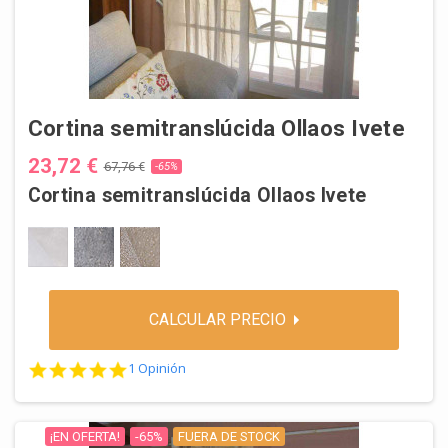
Cortina semitranslúcida Ollaos Ivete
23,72 €
67,76 €
-65%
Cortina semitranslúcida Ollaos Ivete
BLANCO
PLOMO
VISON
CALCULAR PRECIO
5.0 star rating
1 Opinión
¡EN OFERTA!
-65%
FUERA DE STOCK