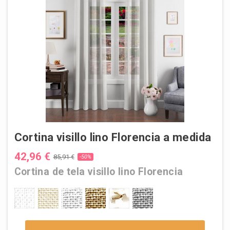
Cortina visillo lino Florencia a medida
42,96 €
85,91 €
-50%
Cortina de tela visillo lino Florencia
1 BLANCO
2 NATURAL
3 BLANCO PERLA
4 LINO
5 LINO JASPEADO
6 GRIS