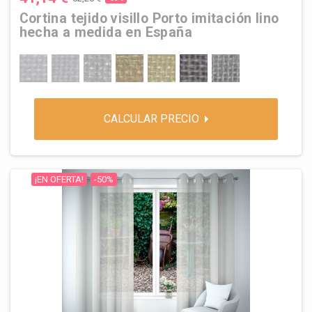
Cortina tejido visillo Porto imitación lino
hecha a medida en España
BLANCO
NATURAL
BLANCO-GRISÁCEO
BEIGE
MARFIL
GRIS-HORMIGON
GRIS-SEDA
CALCULAR PRECIO
¡EN OFERTA!
-50%