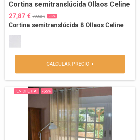
Cortina semitranslúcida Ollaos Celine
27,87 €
79,62 €
-65%
Cortina semitranslúcida 8 Ollaos Celine
Natural
CALCULAR PRECIO
¡EN OFERTA!
-65%