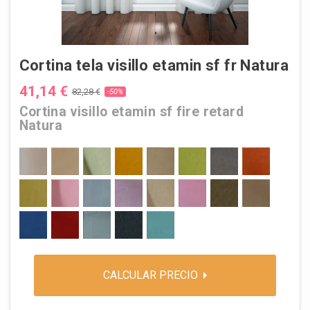
Cortina tela visillo etamin sf fr Natura
41,14 €
82,28 €
-50%
Cortina visillo etamin sf fire retard
Natura
1 Blanco
2 Perla
3 Verde pálido
4 Amarillo anaranjado
5 Marfil
6 Verde
7 Gris tele
8 Naranja
9 Amarillo pálido
10 Rosa claro
11 Turquesa pastel
12 Violeta pastel
13 Beige
14 Violeta erika
15 Oliva
16 Caqui
17 Azul capri
18 Rojo carmin
19 Turquesa menta
20 Azul grisáceo
21 Verde luminoso
CALCULAR PRECIO