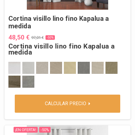
Cortina visillo lino fino Kapalua a
medida
48,50 €
97,01 €
-50%
Cortina visillo lino fino Kapalua a
medida
1 BLANCO
2 NATURAL
3 BLANCO PERLA
4 LINO LISO
5 MARFIL
6 GRIS POLVO
7 LINO JASPEADO
8 VERDE HOJA
9 BEIGE GRISACEO
10 GRIS MEDIO
CALCULAR PRECIO
¡EN OFERTA!
-50%