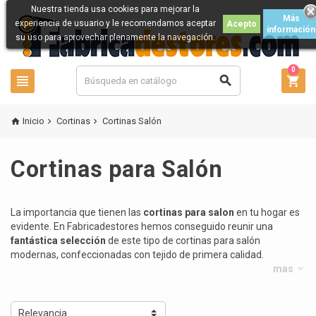
Nuestra tienda usa cookies para mejorar la
Más
experiencia de usuario y le recomendamos aceptar
Acepto
información
su uso para aprovechar plenamente la navegación.
0



Inicio
Cortinas
Cortinas Salón



Cortinas para Salón
La importancia que tienen las
cortinas para salon
en tu hogar es
evidente. En Fabricadestores hemos conseguido reunir una
fantástica selección
de este tipo de cortinas para salón
modernas, confeccionadas con tejido de primera calidad.
mas
keyboard_arrow_down
Relevancia