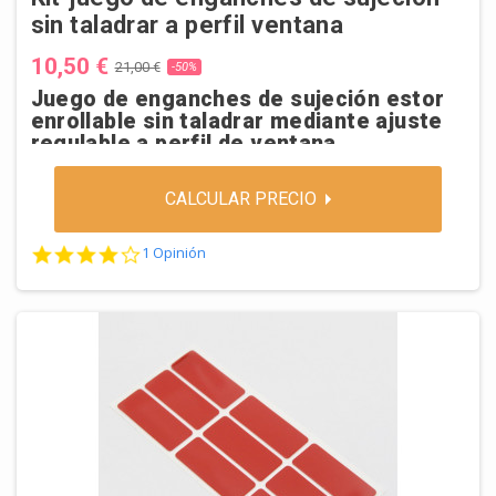
sin taladrar a perfil ventana
10,50 €
21,00 €
-50%
Juego de enganches de sujeción estor
enrollable sin taladrar mediante ajuste
regulable a perfil de ventana
CALCULAR PRECIO
4.0 star rating
1 Opinión