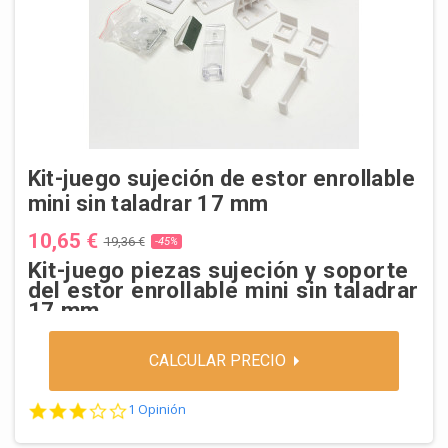
Kit-juego sujeción de estor enrollable
mini sin taladrar 17 mm
10,65 €
19,36 €
-45%
Kit-juego piezas sujeción y soporte
del estor enrollable mini sin taladrar
17 mm
CALCULAR PRECIO
3.0 star rating
1 Opinión