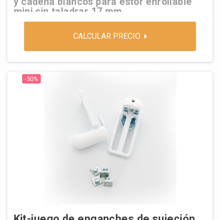
y cadena blancos para estor enrollable
mini sin taladrar 17 mm
CALCULAR PRECIO
-50%
Kit-juego de enganches de sujeción