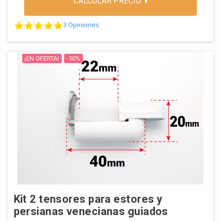
CALCULAR PRECIO
5.0 star rating
3 Opiniones
¡EN OFERTA!
-50%
Kit 2 tensores para estores y
persianas venecianas guiados