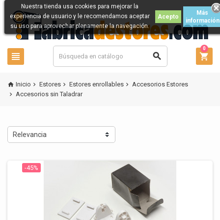
Nuestra tienda usa cookies para mejorar la
Más
experiencia de usuario y le recomendamos aceptar
Acepto
información
su uso para aprovechar plenamente la navegación.
0



Inicio
Estores
Estores enrollables
Accesorios Estores




Accesorios sin Taladrar

Relevancia
-45%