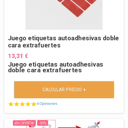
Juego etiquetas autoadhesivas doble
cara extrafuertes
13,31 €
Juego etiquetas autoadhesivas
doble cara extrafuertes
CALCULAR PRECIO
4.8 star rating
4 Opiniones
¡EN OFERTA!
-50%