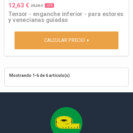
12,63 €
25,26 €
-50%
Tensor - enganche inferior - para estores
y venecianas guiadas
CALCULAR PRECIO
Mostrando 1-6 de 6 artículo(s)