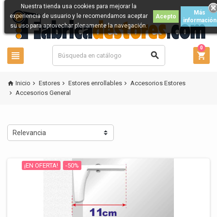
Nuestra tienda usa cookies para mejorar la
Más
experiencia de usuario y le recomendamos aceptar
Acepto
información
su uso para aprovechar plenamente la navegación.
0



Inicio
Estores
Estores enrollables
Accesorios Estores




Accesorios General

Relevancia
¡EN OFERTA!
-50%