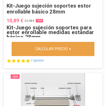
Kit-Juego sujeción soportes estor
enrollable básico 28mm
10,89 €
21,78 €
-50%
Kit-Juego sujeción soportes para
estor enrollable medidas estándar
básico 28mm
CALCULAR PRECIO
5.0 star rating
1 Opinión
-50%