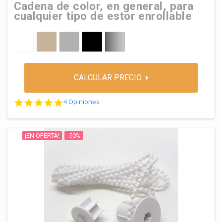
Cadena de color, en general, para
cualquier tipo de estor enrollable
BLANCO
BEIGE-CREMA
GRIS
NEGRO
Cadena de METAL
CALCULAR PRECIO
5.0 star rating
4 Opiniones
¡EN OFERTA!
-50%