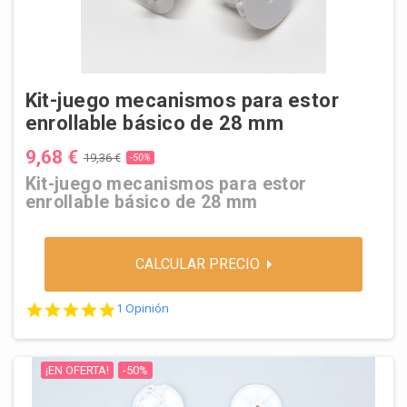
Kit-juego mecanismos para estor
enrollable básico de 28 mm
9,68 €
19,36 €
-50%
Kit-juego mecanismos para estor
enrollable básico de 28 mm
CALCULAR PRECIO
5.0 star rating
1 Opinión
¡EN OFERTA!
-50%