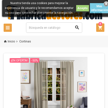
Nuestra tienda usa cookies para mejorar la
Más
experiencia de usuario y le recomendamos aceptar
Acepto
información
su uso para aprovechar plenamente la navegación.
0



Inicio
Cortinas


¡EN OFERTA!
-50%