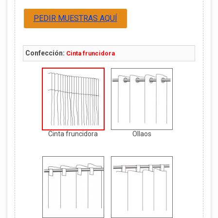
PEDIR MUESTRAS AQUÍ
Confección:
Cinta fruncidora
Cinta fruncidora
Ollaos