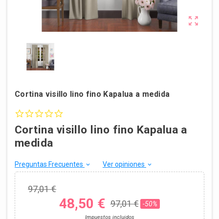

Cortina visillo lino fino Kapalua a medida
0.0 star rating
Cortina visillo lino fino Kapalua a
medida
Preguntas Frecuentes
Ver opiniones
keyboard_arrow_down
keyboard_arrow_down
97,01 €
48,50 €
97,01 €
-50%
Impuestos incluidos