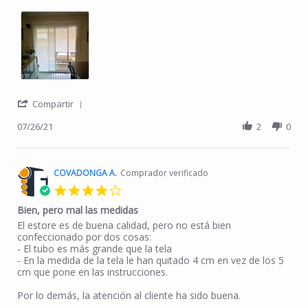
' Share Review by JORDI L. on 26 Jul 2021
Compartir
07/26/21
2
0
COVADONGA A.
Comprador verificado
4.0 star rating
Bien, pero mal las medidas
Review by COVADONGA A. on 27 Nov 2022
review stating Bien, pero mal las medidas
El estore es de buena calidad, pero no está bien
confeccionado por dos cosas:
- El tubo es más grande que la tela
- En la medida de la tela le han quitado 4 cm en vez de los 5
cm que pone en las instrucciones.
Por lo demás, la atención al cliente ha sido buena.