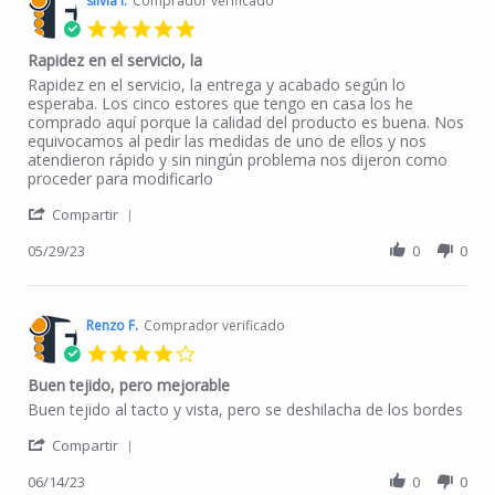
silvia l.
Comprador verificado
5.0 star rating
Rapidez en el servicio, la
Review by silvia l. on 29 May 2023
review stating Rapidez en el servicio, la
Rapidez en el servicio, la entrega y acabado según lo
esperaba. Los cinco estores que tengo en casa los he
comprado aquí porque la calidad del producto es buena. Nos
equivocamos al pedir las medidas de uno de ellos y nos
atendieron rápido y sin ningún problema nos dijeron como
proceder para modificarlo
' Share Review by silvia l. on 29 May 2023
Compartir
05/29/23
0
0
Renzo F.
Comprador verificado
4.0 star rating
Buen tejido, pero mejorable
Review by Renzo F. on 14 Jun 2023
review stating Buen tejido, pero mejorable
Buen tejido al tacto y vista, pero se deshilacha de los bordes
' Share Review by Renzo F. on 14 Jun 2023
Compartir
06/14/23
0
0