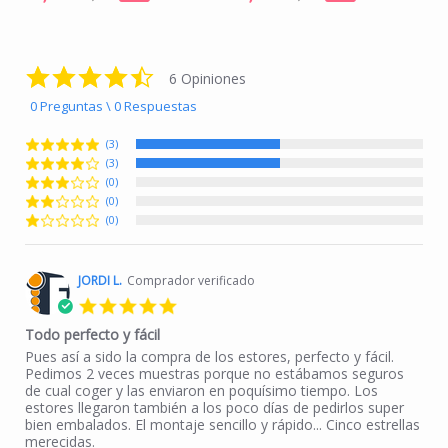
4.5 star rating
6 Opiniones
0 Preguntas \ 0 Respuestas
(3)
(3)
(0)
(0)
(0)
JORDI L.
Comprador verificado
5.0 star rating
Todo perfecto y fácil
Review by JORDI L. on 26 Jul 2021
review stating Todo perfecto y fácil
Pues así a sido la compra de los estores, perfecto y fácil.
Pedimos 2 veces muestras porque no estábamos seguros
de cual coger y las enviaron en poquísimo tiempo. Los
estores llegaron también a los poco días de pedirlos super
bien embalados. El montaje sencillo y rápido... Cinco estrellas
merecidas.