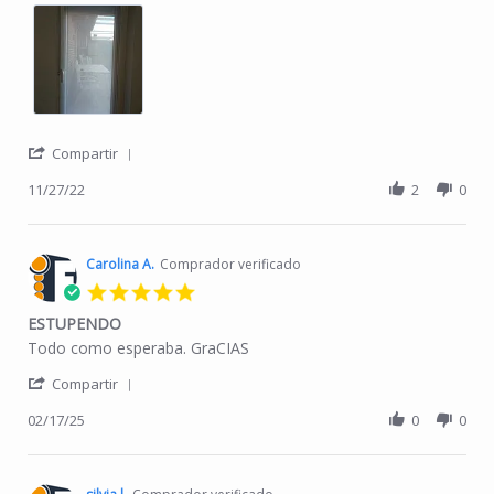
' Share Review by COVADONGA A. on 27 Nov 20
Compartir
11/27/22
2
0
Carolina A.
Comprador verificado
5.0 star rating
ESTUPENDO
Review by Carolina A. on 17 Feb 2025
review stating ESTUPENDO
Todo como esperaba. GraCIAS
' Share Review by Carolina A. on 17 Feb 2025
Compartir
02/17/25
0
0