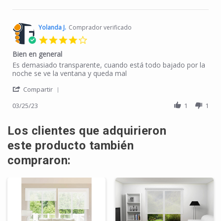
Yolanda J.
Comprador verificado
4.0 star rating
Bien en general
Review by Yolanda J. on 25 Mar 2023
review stating Bien en general
Es demasiado transparente, cuando está todo bajado por la
noche se ve la ventana y queda mal
' Share Review by Yolanda J. on 25 Mar 2023
Compartir
03/25/23
1
1
Los clientes que adquirieron
este producto también
compraron: