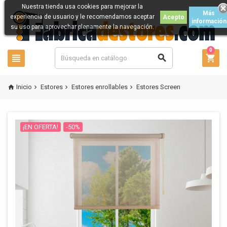
Nuestra tienda usa cookies para mejorar la
Más
experiencia de usuario y le recomendamos aceptar
Acepto
información
su uso para aprovechar plenamente la navegación.
0



Inicio
Estores
Estores enrollables
Estores Screen




¡EN OFERTA!
-50%