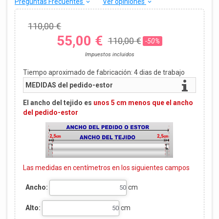
Preguntas Frecuentes
Ver opiniones
keyboard_arrow_down
keyboard_arrow_down
110,00 €
55,00 €
110,00 €
-50%
Impuestos incluidos
Tiempo aproximado de fabricación:
4
dias de trabajo
MEDIDAS del pedido-estor
El ancho del tejido es
unos 5 cm menos que el ancho
del pedido-estor
Las medidas en centímetros en los siguientes campos
Ancho:
cm
Alto:
cm