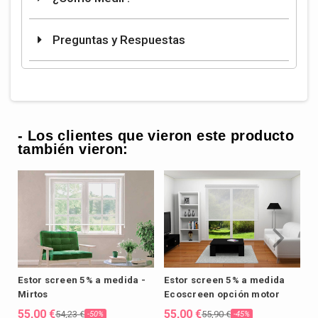
Preguntas y Respuestas
- Los clientes que vieron este producto
también vieron:
Estor screen 5% a medida -
Estor screen 5% a medida
E
Mirtos
Ecoscreen opción motor
S
55,00 €
55,00 €
5
54,23 €
55,90 €
-50%
-45%