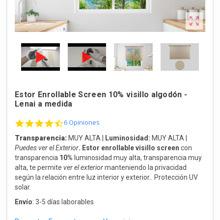

Estor Enrollable Screen 10% visillo algodón -
Lenai a medida
4.5 star rating
6 Opiniones
Transparencia:
MUY ALTA |
Luminosidad:
MUY ALTA |
Puedes ver el Exterior
. Estor enrollable
visillo screen
con
transparencia
10%
luminosidad muy alta, transparencia muy
alta, te permite
ver el exterior
manteniendo la privacidad
según la relación entre luz interior y exterior.
.
Protección UV
solar.
Envío
: 3-5 días laborables.