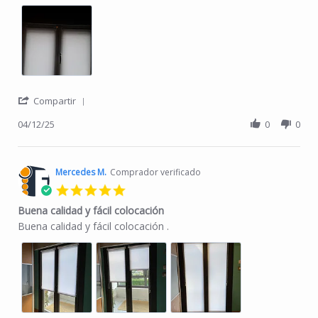
' Share Review by Elena L. on 12 Apr 2025
Compartir
04/12/25
0
0
Mercedes M.
Comprador verificado
5.0 star rating
Buena calidad y fácil colocación
Review by Mercedes M. on 5 Mar 2025
review stating Buena calidad y fácil colocación
Buena calidad y fácil colocación .