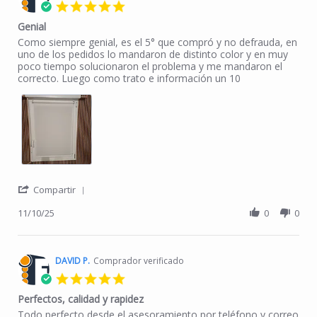
5.0 star rating
Genial
Review by Pedro C. on 10 Nov 2025
review stating Genial
Como siempre genial, es el 5° que compró y no defrauda, en
uno de los pedidos lo mandaron de distinto color y en muy
poco tiempo solucionaron el problema y me mandaron el
correcto. Luego como trato e información un 10
' Share Review by Pedro C. on 10 Nov 2025
Compartir
11/10/25
0
0
DAVID P.
Comprador verificado
5.0 star rating
Perfectos, calidad y rapidez
Review by DAVID P. on 9 Jun 2025
review stating Perfectos, calidad y rapidez
Todo perfecto desde el asesoramiento por teléfono y correo