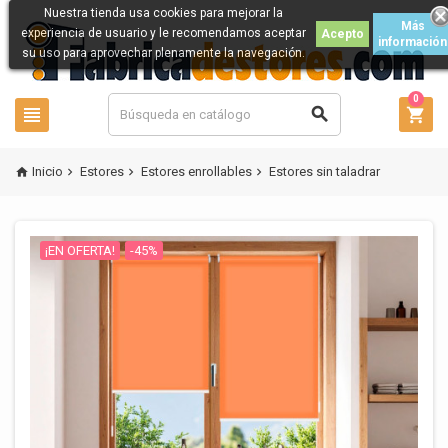
Nuestra tienda usa cookies para mejorar la
Más
experiencia de usuario y le recomendamos aceptar
Acepto
información
su uso para aprovechar plenamente la navegación.
0



Inicio
Estores
Estores enrollables
Estores sin taladrar




¡EN OFERTA!
-45%