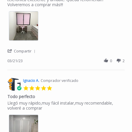
Volveremos a comprar más!!!
' Share Review by Nuria A. on 21 Mar 2023
Compartir
03/21/23
0
2
Ignacio A.
Comprador verificado
5.0 star rating
Todo perfecto
Review by Ignacio A. on 14 Jan 2023
review stating Todo perfecto
Llegó muy rápido,muy fácil instalar,muy recomendable,
volveré a comprar