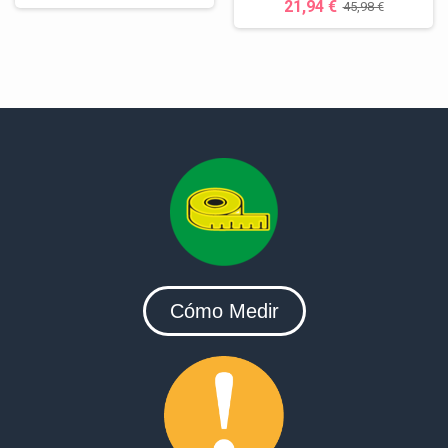
21,94 €
45,98 €
Cómo Medir