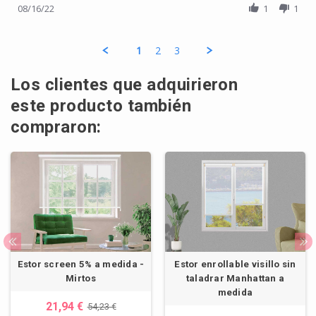
08/16/22
1
1
1
2
3
Los clientes que adquirieron
este producto también
compraron:
Estor screen 5% a medida -
Estor enrollable visillo sin
Mirtos
taladrar Manhattan a
medida
21,94 €
54,23 €