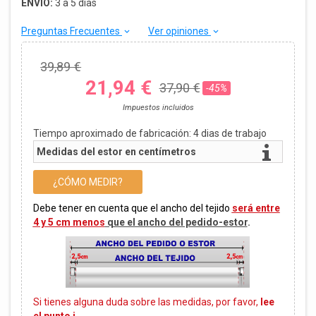
ENVÍO:
3 a 5 días
Preguntas Frecuentes
Ver opiniones
keyboard_arrow_down
keyboard_arrow_down
39,89 €
21,94 €
37,90 €
-45%
Impuestos incluidos
Tiempo aproximado de fabricación:
4
dias de trabajo
Medidas del estor en centímetros
¿CÓMO MEDIR?
Debe tener en cuenta que el ancho del tejido
será entre
4 y 5 cm menos
que el ancho del pedido-estor
.
Si tienes alguna duda sobre las medidas, por favor,
lee