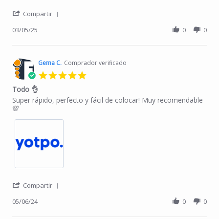
' Share Review by Mercedes M. on 5 Mar 2025
Compartir
03/05/25
0
0
Gema C.
Comprador verificado
5.0 star rating
Todo 👌
Review by Gema C. on 6 May 2024
review stating Todo 👌
Super rápido, perfecto y fácil de colocar! Muy recomendable
💯
' Share Review by Gema C. on 6 May 2024
Compartir
05/06/24
0
0