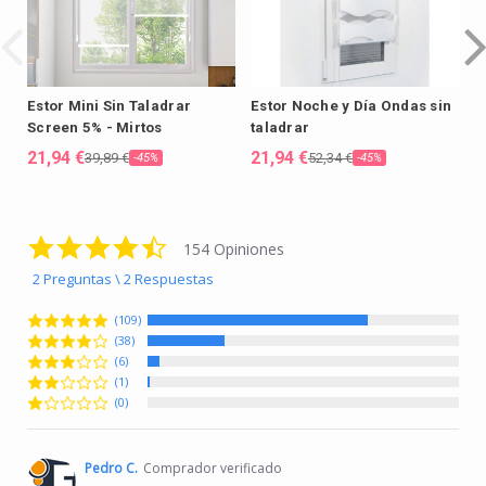
Estor Mini Sin Taladrar
Estor Noche y Día Ondas sin
E
Screen 5% - Mirtos
taladrar
o
21,94 €
21,94 €
2
39,89 €
52,34 €
-45%
-45%
4.7 star rating
154 Opiniones
2 Preguntas \ 2 Respuestas
(109)
(38)
(6)
(1)
(0)
Pedro C.
Comprador verificado