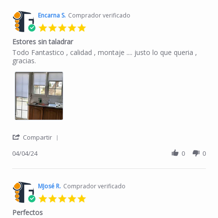
Encarna S.
Comprador verificado
5.0 star rating
Estores sin taladrar
Review by Encarna S. on 4 Apr 2024
review stating Estores sin taladrar
Todo Fantastico , calidad , montaje .... justo lo que queria ,
gracias.
' Share Review by Encarna S. on 4 Apr 2024
Compartir
04/04/24
0
0
MJosé R.
Comprador verificado
5.0 star rating
Perfectos