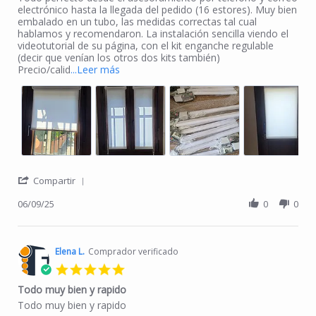
electrónico hasta la llegada del pedido (16 estores). Muy bien
embalado en un tubo, las medidas correctas tal cual
hablamos y recomendaron. La instalación sencilla viendo el
videotutorial de su página, con el kit enganche regulable
(decir que venían los otros dos kits también)
Read more about Todo perfecto desde el 
Precio/calid
...Leer más
' Share Review by DAVID P. on 9 Jun 2025
Compartir
06/09/25
0
0
Elena L.
Comprador verificado
5.0 star rating
Todo muy bien y rapido
Review by Elena L. on 12 Apr 2025
review stating Todo muy bien y rapido
Todo muy bien y rapido