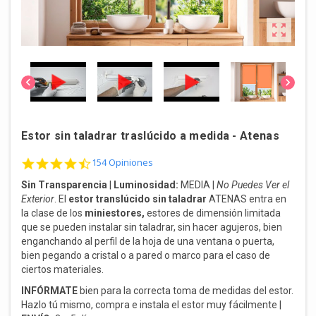



Estor sin taladrar traslúcido a medida - Atenas
4.7 star rating
154 Opiniones
Sin Transparencia
|
Luminosidad:
MEDIA |
No Puedes Ver el
Exterior
.
El
estor translúcido sin taladrar
ATENAS
entra en
la clase de los
miniestores,
estores de dimensión limitada
que se pueden instalar sin taladrar, sin hacer agujeros, bien
enganchando al perfil de la hoja de una ventana o puerta,
bien pegando a cristal o a pared o marco para el caso de
ciertos materiales.
INFÓRMATE
bien para la correcta toma de medidas del estor.
Hazlo tú mismo, compra e instala el estor muy fácilmente |