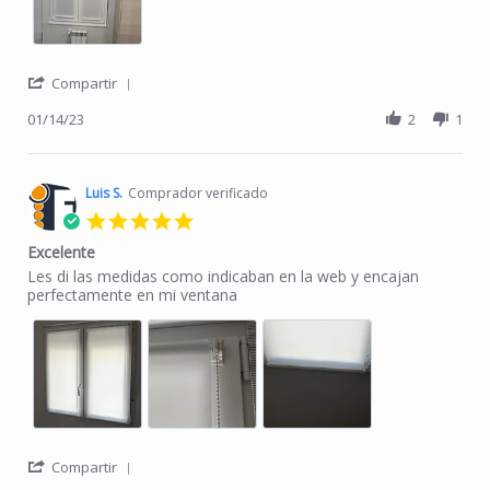
' Share Review by Ignacio A. on 14 Jan 2023
Compartir
01/14/23
2
1
Luis S.
Comprador verificado
5.0 star rating
Excelente
Review by Luis S. on 16 Aug 2022
review stating Excelente
Les di las medidas como indicaban en la web y encajan
perfectamente en mi ventana
' Share Review by Luis S. on 16 Aug 2022
Compartir