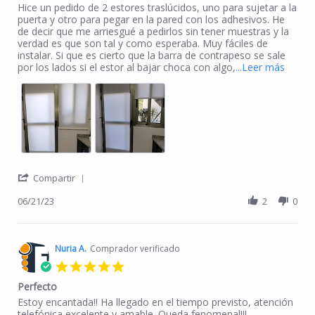
Review by MJosé R. on 21 Jun 2023
review stating Perfectos
Hice un pedido de 2 estores traslúcidos, uno para sujetar a la
puerta y otro para pegar en la pared con los adhesivos. He
de decir que me arriesgué a pedirlos sin tener muestras y la
verdad es que son tal y como esperaba. Muy fáciles de
instalar. Si que es cierto que la barra de contrapeso se sale
Read m
por los lados si el estor al bajar choca con algo,
...Leer más
' Share Review by MJosé R. on 21 Jun 2023
Compartir
06/21/23
2
0
Nuria A.
Comprador verificado
5.0 star rating
Perfecto
Review by Nuria A. on 21 Mar 2023
review stating Perfecto
Estoy encantada!! Ha llegado en el tiempo previsto, atención
telefónica excelente y amable. Queda fenomenal!!!