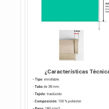
¿Características Técnic
- Tipo:
enrollable.
-
Tubo
de 38 mm.
-
Tejido:
traslúcido
-
Composición:
100 % poliéster
- Peso:
180 g/m2