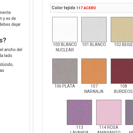
Color tejido
117 ACERO
lmente
n y es de
 debes dejar
s?
100 BLANCO
101 BLANCO
102 BEIGE
el ancho del
NUCLEAR
a lado.
slúcido,
las
106 PLATA
107
108
NARANJA
BURDEOS
113
114 ROSA
LAVANDA
AMARANTO
M