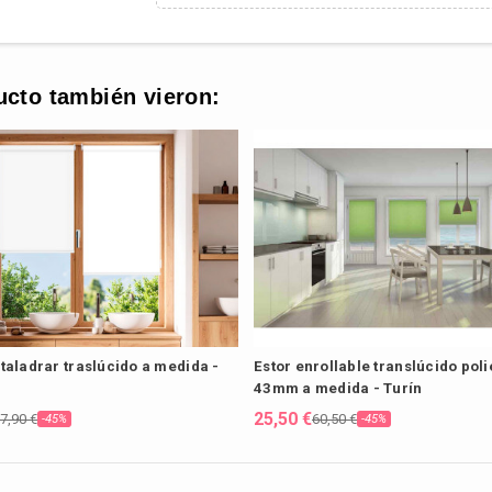
ucto también vieron:
 taladrar traslúcido a medida -
Estor enrollable translúcido poli
43mm a medida - Turín
25,50 €
7,90 €
60,50 €
-45%
-45%