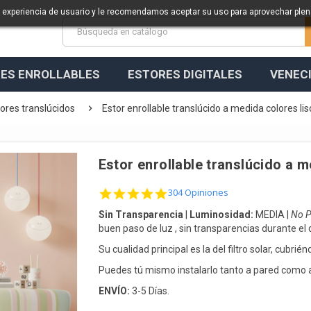
a experiencia de usuario y le recomendamos aceptar su uso para aprovechar ple
ES ENROLLABLES
ESTORES DIGITALES
VENEC

ores translúcidos
Estor enrollable translúcido a medida colores li
Estor enrollable translúcido a m
4.8 star rating
304 Opiniones
Sin Transparencia
|
Luminosidad:
MEDIA |
No P
b
uen paso de luz , sin transparencias durante el 
Su cualidad principal es la del filtro solar, cubrién
Puedes tú mismo instalarlo tanto a pared como 
ENVÍO:
3-5 Días.