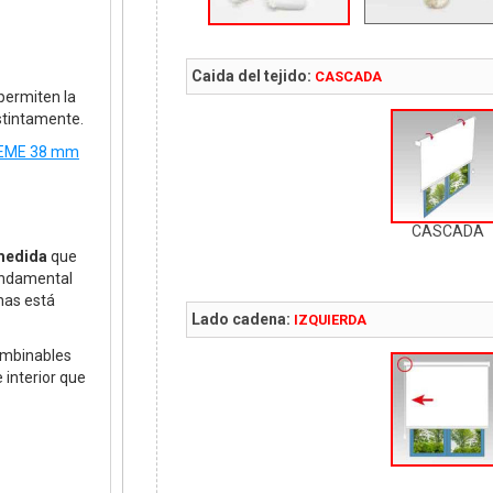
Caida del tejido:
CASCADA
permiten la
istintamente.
PREME 38 mm
CASCADA
 medida
que
fundamental
nas está
Lado cadena:
IZQUIERDA
ombinables
 interior que