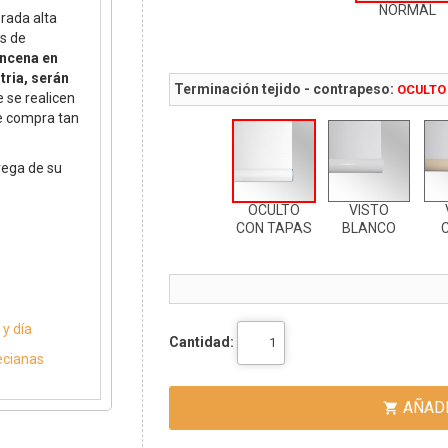
NORMAL
orada alta
s de
incena en
tria, serán
Terminación tejido - contrapeso:
OCULTO
 se realicen
de compra tan
rega de su
OCULTO
VISTO
CON TAPAS
BLANCO
y día
Cantidad:
ecianas
AÑADI
