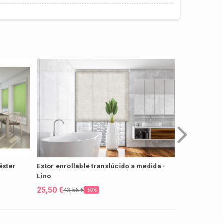
éster
Estor enrollable translúcido a medida -
Estor enroll
Lino
medida - Eu
25,50 €
25,50 €
43,56 €
54,21
-50%