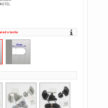
ASTEL
ared o techo