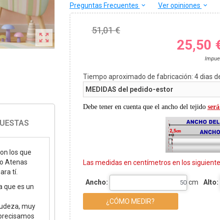
Preguntas Frecuentes
Ver opiniones
keyboard_arrow_down
keyboard_arrow_down
51,01 €

25,50 
Impue
Tiempo aproximado de fabricación:
4
dias d
MEDIDAS del pedido-estor
Debe tener en cuenta que el ancho del tejido
será
PUESTAS
son los que
lo Atenas
Las medidas en centímetros en los siguien
ra tí.
Ancho:
cm
Alto:
a que es un
¿CÓMO MEDIR?
rudeza, muy
 precisamos