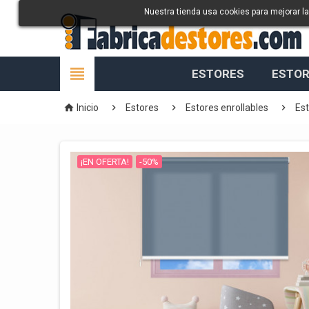
Nuestra tienda usa cookies para mejorar l

ESTORES
ESTOR




Inicio
Estores
Estores enrollables
Est
¡EN OFERTA!
-50%