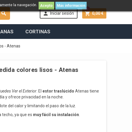
namente la navegación.
Acepto
Más información
0



Iniciar sesión
0,00 €
IANAS
CORTINAS
sos - Atenas
edida colores lisos - Atenas
uedes Ver el Exterior
. El
estor traslúcido
Atenas tiene
día y ofrece privacidad en la noche.
dote del calor y limitando el paso de la luz.
a techo, ya que es
muy fácil su instalación
.