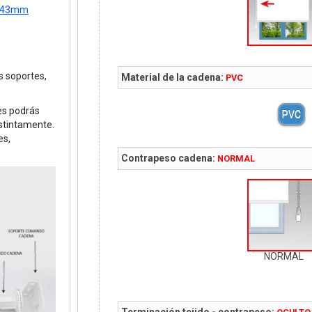
ce 43mm
us soportes,
Material de la cadena:
PVC
es podrás
PVC
istintamente.
es,
Contrapeso cadena:
NORMAL
NORMAL
Terminación tejido - contrapeso: