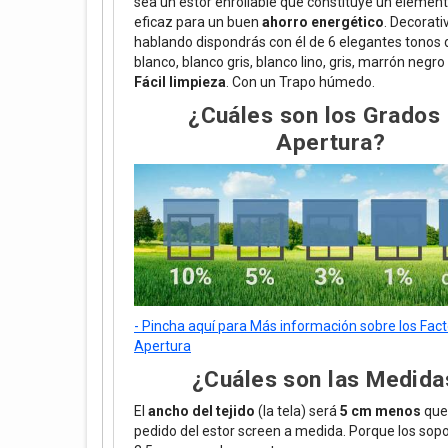
sea un estor enrollable que constituye un elemen
eficaz para un buen
ahorro energético
. Decorat
hablando dispondrás con él de 6 elegantes tonos d
blanco, blanco gris, blanco lino, gris, marrón negro
Fácil limpieza
. Con un Trapo húmedo.
¿Cuáles son los Grados
Apertura?
- Pincha aquí para Más información sobre los Fac
Apertura
¿Cuáles son las Medida
El
ancho del tejido
(la tela) será
5 cm menos
que 
pedido del estor screen a medida. Porque los sop