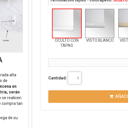
OCULTO
OCULTO CON
VISTO BLANCO
VIS
TAPAS
A
orada alta
Cantidad:
s de
incena en
tria, serán
AÑADI

 se realicen
de compra tan
rega de su