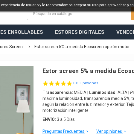
a experiencia de usuario y le recomendamos aceptar su uso para aprovechar ple
ES ENROLLABLES
ESTORES DIGITALES
VENEC

tores Screen
Estor screen 5% a medida Ecoscreen opción motor
Estor screen 5% a medida Ecos
4.9 star rating
101 Opiniones
Transparencia:
MEDIA |
Luminosidad:
ALTA |
Pu
máxima luminosidad, transparencia media 5%, t
según la relación entre luz interior y exterior. Te
motorización inteligente
ENVÍO:
3 a 5 Días
Preguntas Frecuentes
Ver opiniones
keyboard_arrow_down
keyboard_arrow_down