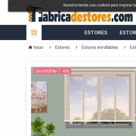
Nuestra tienda usa cookies para mejorar l

ESTORES
ESTOR




Inicio
Estores
Estores enrollables
Es
¡EN OFERTA!
-45%