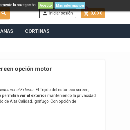
namente la navegación.
Acepto
Más información
0



Iniciar sesión
0,00 €
IANAS
CORTINAS
creen opción motor
edes ver el Exterior
. El Tejido del estor eco screen,
e permitirá
ver el exterior
manteniendo la privacidad
jido de Alta Calidad. Ignífugo. Con opción de