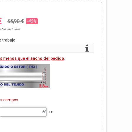
€
55,90 €
-45%
stos incluidos
e trabajo
s menos que el ancho del pedido
.
tes campos
cm