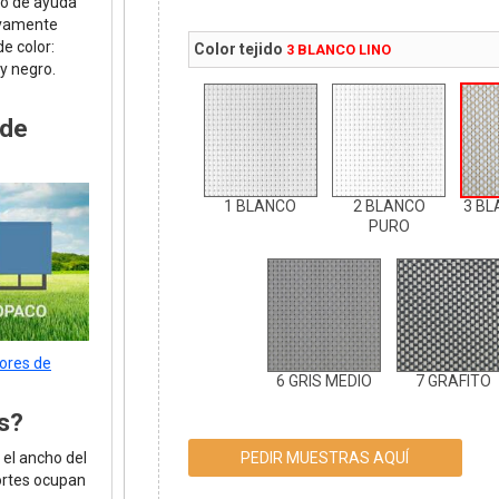
to de ayuda
ivamente
e color:
Color tejido
3 BLANCO LINO
 y negro.
 de
1 BLANCO
2 BLANCO
3 BL
PURO
tores de
6 GRIS MEDIO
7 GRAFITO
s?
PEDIR MUESTRAS AQUÍ
el ancho del
ortes ocupan