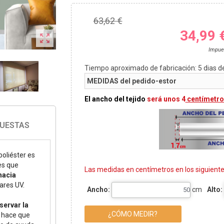
63,62 €
34,99 

Impue
Tiempo aproximado de fabricación:
5
dias d
MEDIDAS del pedido-estor
El ancho del tejido
será unos 4
centímetro
PUESTAS
poliéster es
nes que
Las medidas en centímetros en los siguien
hacia
ares UV.
Ancho:
cm
Alto:
servar la
¿CÓMO MEDIR?
o hace que