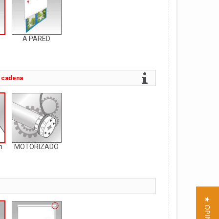
A PARED
 cadena
n
MOTORIZADO