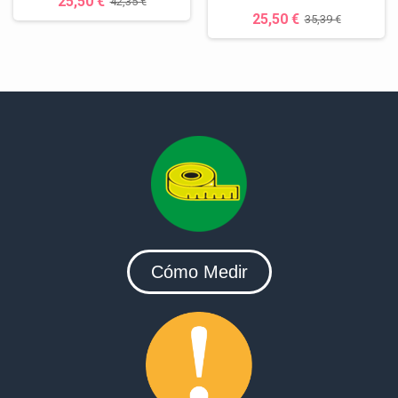
25,50 €
42,35 €
25,50 €
35,39 €
Cómo Medir