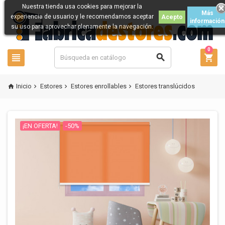
Nuestra tienda usa cookies para mejorar la
Más
experiencia de usuario y le recomendamos aceptar
Acepto
información
su uso para aprovechar plenamente la navegación.
0



Inicio
Estores
Estores enrollables
Estores translúcidos




¡EN OFERTA!
-50%