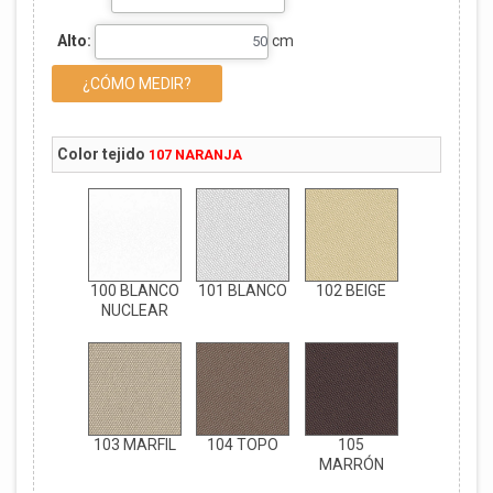
Alto:
cm
¿CÓMO MEDIR?
Color tejido
107 NARANJA
100 BLANCO
101 BLANCO
102 BEIGE
NUCLEAR
103 MARFIL
104 TOPO
105
MARRÓN