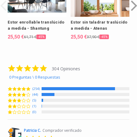
Estor enrollable translúcido
Estor sin taladrar traslúcido
E
a medida - Shantung
a medida - Atenas
p
T
25,50 €
25,50 €
61,71 €
37,90 €
-45%
-45%
2
4.8 star rating
304 Opiniones
0 Preguntas \ 0 Respuestas
(254)
(44)
(5)
(1)
(0)
Patricia C.
Comprador verificado