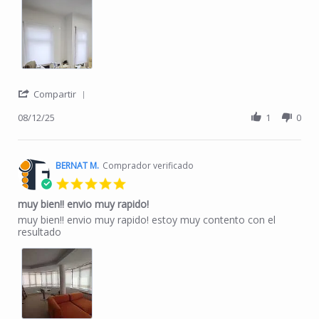
' Share Review by Leila M. on 12 Aug 2025
Compartir
08/12/25
1
0
BERNAT M.
Comprador verificado
5.0 star rating
muy bien!! envio muy rapido!
Review by BERNAT M. on 14 Jul 2025
review stating muy bien!! envio muy rapido!
muy bien!! envio muy rapido! estoy muy contento con el
resultado