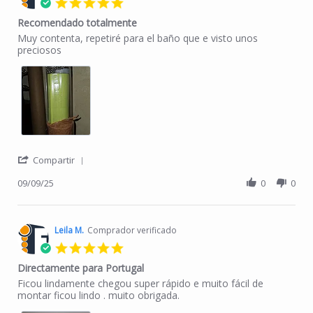
5.0 star rating
Recomendado totalmente
Review by Patricia C. on 9 Sep 2025
review stating Recomendado totalmente
Muy contenta, repetiré para el baño que e visto unos
preciosos
' Share Review by Patricia C. on 9 Sep 2025
Compartir
09/09/25
0
0
Leila M.
Comprador verificado
5.0 star rating
Directamente para Portugal
Review by Leila M. on 12 Aug 2025
review stating Directamente para Portugal
Ficou lindamente chegou super rápido e muito fácil de
montar ficou lindo . muito obrigada.