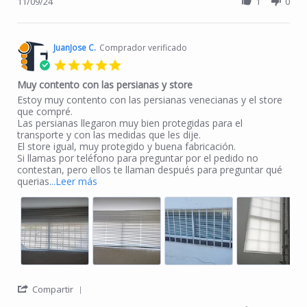
11/09/24
1
0
JuanJose C.
Comprador verificado
5.0 star rating
Muy contento con las persianas y store
Review by JuanJose C. on 30 Oct 2024
review stating Muy contento con las persianas y store
Estoy muy contento con las persianas venecianas y el store
que compré.
Las persianas llegaron muy bien protegidas para el
transporte y con las medidas que les dije.
El store igual, muy protegido y buena fabricación.
Si llamas por teléfono para preguntar por el pedido no
contestan, pero ellos te llaman después para preguntar qué
Read more about Estoy muy contento con las 
querias
...Leer más
' Share Review by JuanJose C. on 30 Oct 2024
Compartir