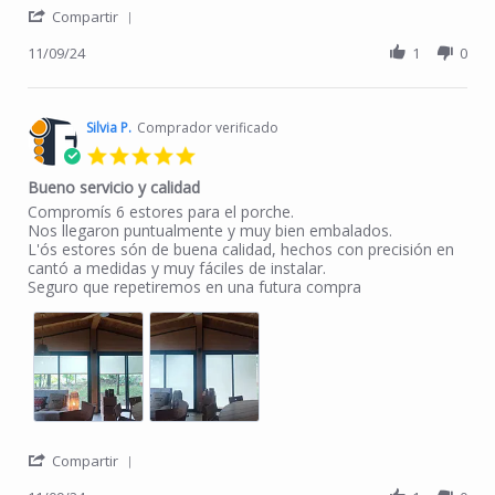
' Share Review by Beatriz P. on 9 Nov 2024
Compartir
11/09/24
1
0
Silvia P.
Comprador verificado
5.0 star rating
Bueno servicio y calidad
Review by Silvia P. on 9 Nov 2024
review stating Bueno servicio y calidad
Compromís 6 estores para el porche.
Nos llegaron puntualmente y muy bien embalados.
L'ós estores són de buena calidad, hechos con precisión en
cantó a medidas y muy fáciles de instalar.
Seguro que repetiremos en una futura compra
' Share Review by Silvia P. on 9 Nov 2024
Compartir