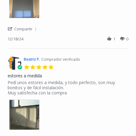
' Share Review by Beatriz G. on 18 Dec 2024
Compartir
12/18/24
1
0
Beatriz P.
Comprador verificado
5.0 star rating
estores a medida
Review by Beatriz P. on 9 Nov 2024
review stating estores a medida
Pedí unos estores a medida, y todo perfecto, son muy
bonitos y de fácil instalación.
Muy satisfecha con la compra