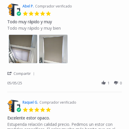
Abel P.
Comprador verificado
5.0 star rating
Todo muy rápido y muy
Review by Abel P. on 5 May 2025
review stating Todo muy rápido y muy
Todo muy rápido y muy bien
' Share Review by Abel P. on 5 May 2025
Compartir
05/05/25
1
0
Raquel G.
Comprador verificado
5.0 star rating
Excelente estor opaco.
Review by Raquel G. on 19 Dec 2024
review stating Excelente estor opaco.
Estupenda relación calidad precio. Pedimos un estor con