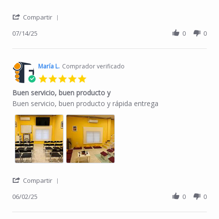
' Share Review by BERNAT M. on 14 Jul 2025
Compartir
07/14/25
0
0
María L.
Comprador verificado
5.0 star rating
Buen servicio, buen producto y
Review by María L. on 2 Jun 2025
review stating Buen servicio, buen producto y
Buen servicio, buen producto y rápida entrega
' Share Review by María L. on 2 Jun 2025
Compartir
06/02/25
0
0