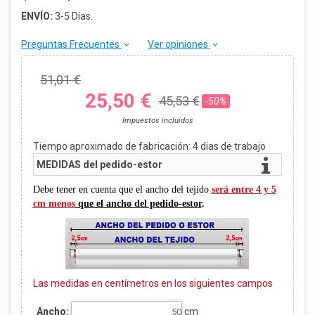
ENVÍO:
3-5 Días.
Preguntas Frecuentes
Ver opiniones
keyboard_arrow_down
keyboard_arrow_down
51,01 €
25,50 €
45,53 €
-50%
Impuestos incluidos
Tiempo aproximado de fabricación:
4
dias de trabajo
MEDIDAS del pedido-estor
Debe tener en cuenta que el ancho del tejido
será entre 4 y 5
cm menos
que el ancho del pedido-estor
.
Las medidas en centímetros en los siguientes campos
Ancho:
cm