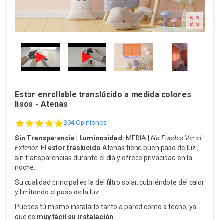

Estor enrollable translúcido a medida colores
lisos - Atenas
4.8 star rating
304 Opiniones
Sin Transparencia
|
Luminosidad:
MEDIA |
No Puedes Ver el
Exterior
. El
estor traslúcido
Atenas tiene b
uen paso de luz ,
sin transparencias durante el día y ofrece privacidad en la
noche.
Su cualidad principal es la del filtro solar, cubriéndote del calor
y limitando el paso de la luz.
Puedes tú mismo instalarlo tanto a pared como a techo, ya
que es
muy fácil su instalación
.