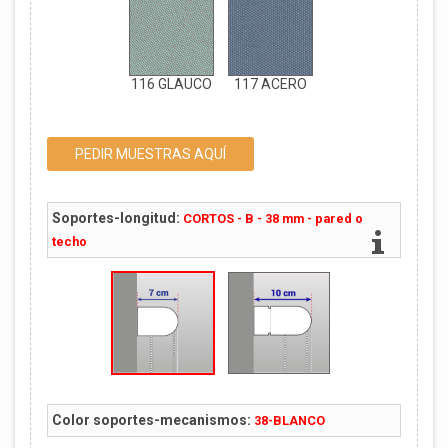
116 GLAUCO
117 ACERO
PEDIR MUESTRAS AQUÍ
Soportes-longitud:
CORTOS - B - 38 mm - pared o
techo
Color soportes-mecanismos:
38-BLANCO