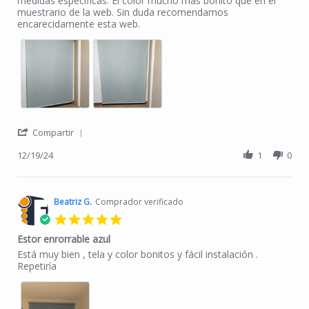
medidas específicas. El color mucho más bonito que en el
muestrario de la web. Sin duda recomendamos
encarecidamente esta web.
' Share Review by Raquel G. on 19 Dec 2024
Compartir
12/19/24
1
0
Beatriz G.
Comprador verificado
5.0 star rating
Estor enrorrable azul
Review by Beatriz G. on 18 Dec 2024
review stating Estor enrorrable azul
Está muy bien , tela y color bonitos y fácil instalación .
Repetiría