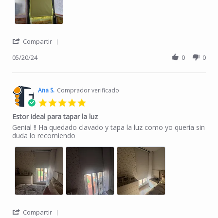
' Share Review by Sonia Q. on 20 May 2024
Compartir
05/20/24
0
0
Ana S.
Comprador verificado
5.0 star rating
Estor ideal para tapar la luz
Review by Ana S. on 20 Apr 2024
review stating Estor ideal para tapar la luz
Genial !! Ha quedado clavado y tapa la luz como yo quería sin
duda lo recomiendo
' Share Review by Ana S. on 20 Apr 2024
Compartir