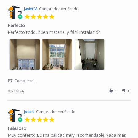
Javier V.
Comprador verificado
5.0 star rating
Perfecto
Review by Javier V. on 16 Aug 2024
review stating Perfecto
Perfecto todo, buen material y fácil instalación
' Share Review by Javier V. on 16 Aug 2024
Compartir
08/16/24
1
0
Jose t.
Comprador verificado
5.0 star rating
Fabuloso
Review by Jose t. on 19 Jul 2024
review stating Fabuloso
Muy contento.Buena calidad muy recomendable.Nada mas