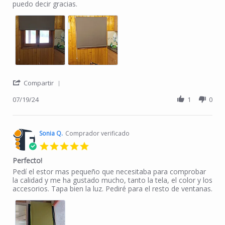
puedo decir gracias.
' Share Review by Jose t. on 19 Jul 2024
Compartir
07/19/24
1
0
Sonia Q.
Comprador verificado
5.0 star rating
Perfecto!
Review by Sonia Q. on 20 May 2024
review stating Perfecto!
Pedí el estor mas pequeño que necesitaba para comprobar
la calidad y me ha gustado mucho, tanto la tela, el color y los
accesorios. Tapa bien la luz. Pediré para el resto de ventanas.