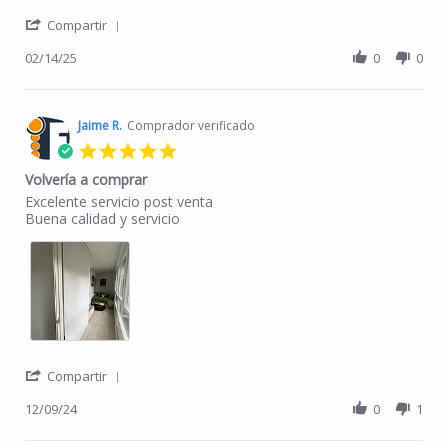
' Share Review by JOSÉ P. on 14 Feb 2025
Compartir
02/14/25
0
0
Jaime R.
Comprador verificado
5.0 star rating
Volvería a comprar
Review by Jaime R. on 9 Dec 2024
review stating Volvería a comprar
Excelente servicio post venta
Buena calidad y servicio
' Share Review by Jaime R. on 9 Dec 2024
Compartir
12/09/24
0
1