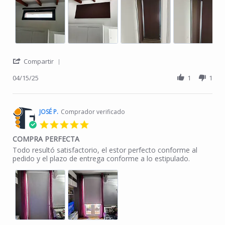
' Share Review by Francisco A. on 15 Apr 2025
Compartir
04/15/25
1
1
JOSÉ P.
Comprador verificado
5.0 star rating
COMPRA PERFECTA
Review by JOSÉ P. on 14 Feb 2025
review stating COMPRA PERFECTA
Todo resultó satisfactorio, el estor perfecto conforme al
pedido y el plazo de entrega conforme a lo estipulado.