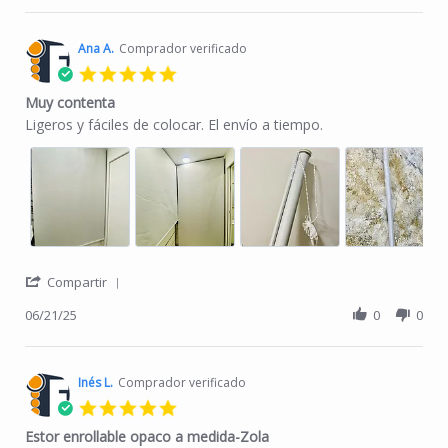
Ana A.
Comprador verificado
5.0 star rating
Muy contenta
Review by Ana A. on 21 Jun 2025
review stating Muy contenta
Ligeros y fáciles de colocar. El envío a tiempo.
' Share Review by Ana A. on 21 Jun 2025
Compartir
06/21/25
0
0
Inés L.
Comprador verificado
5.0 star rating
Estor enrollable opaco a medida-Zola