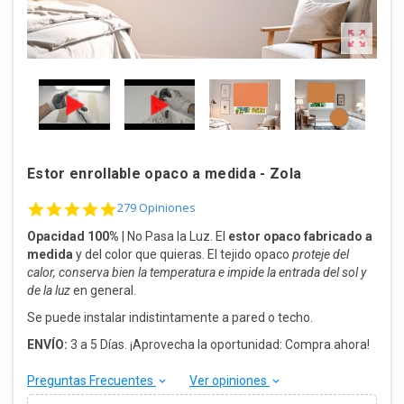

Estor enrollable opaco a medida - Zola
4.8 star rating
279 Opiniones
Opacidad 100%
| No Pasa la Luz.
El
estor opaco fabricado a
medida
y del color que quieras. El tejido opaco
proteje del
calor, conserva bien la temperatura e impide la entrada del sol y
de la luz
en general.
Se puede instalar indistintamente a pared o techo.
ENVÍO:
3 a 5 Días. ¡Aprovecha la oportunidad: Compra ahora!
Preguntas Frecuentes
Ver opiniones
keyboard_arrow_down
keyboard_arrow_down