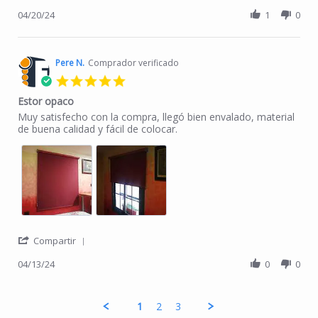
04/20/24
1
0
Pere N.
Comprador verificado
5.0 star rating
Estor opaco
Review by Pere N. on 13 Apr 2024
review stating Estor opaco
Muy satisfecho con la compra, llegó bien envalado, material
de buena calidad y fácil de colocar.
' Share Review by Pere N. on 13 Apr 2024
Compartir
04/13/24
0
0
1
2
3