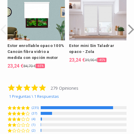
Estor enrollable opaco 100%
Estor mini Sin Taladrar
E
Cancún fibra vidrio a
opaco - Zola
m
medida con opción motor
23,24 €
2
39,90 €
-45%
23,24 €
84,70 €
-65%
4.8 star rating
279 Opiniones
1 Preguntas \ 1 Respuestas
(235)
(37)
(4)
(1)
(2)