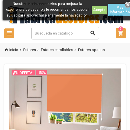
Nuestra tienda usa cookies para mejorar la
Más
experiencia de usuario y le recomendamos aceptar
Acepto
información
su uso para aprovechar plenamente la navegación.
0



Inicio
Estores
Estores enrollables
Estores opacos




¡EN OFERTA!
-50%