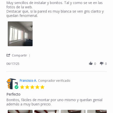
Review by Inés L. on 17 Jun 2025
review stating Estor enrollable opaco a medida-Zola
Muy sencillos de instalar y bonitos. Tal y como se ve en las
fotos de la web.
Destacar que, si la pared es muy blanca se ven gris clarito y
quedan fenomenal.
' Share Review by Inés L. on 17 Jun 2025
Compartir
06/17/25
0
0
Francisco A.
Comprador verificado
5.0 star rating
Perfecto
Review by Francisco A. on 15 Apr 2025
review stating Perfecto
Bonitos, fáciles de montar por uno mismo y quedan genial
además a muy buen precio.