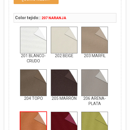
Color tejido::
207 NARANJA
201 BLANCO-
202 BEIGE
203 MARFIL
CRUDO
204 TOPO
205 MARRÓN
206 ARENA-
PLATA