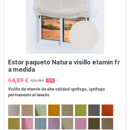
Estor paqueto Natura visillo etamin fr
a medida
64,89 €
129,78 €
-50%
Visillo de etamin de alta calidad ignífugo, ignífugo
permanente al lavado
1 Blanco
2 Perla
3 Verde pálido
4 Amarillo anaranjado
5 Marfil
6 Verde
7 Gris tele
8 Naranja
9 Amarillo pálido
10 Rosa claro
11 Turquesa pastel
12 Violeta pastel
13 Beige
14 Violeta erika
15 Oliva
16 Caqui