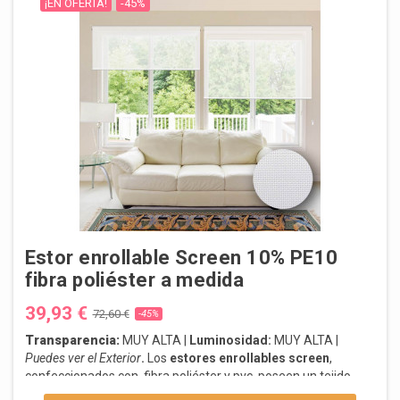
¡EN OFERTA!
-45%
Estor enrollable Screen 10% PE10
fibra poliéster a medida
39,93 €
72,60 €
-45%
Transparencia:
MUY ALTA |
Luminosidad:
MUY ALTA |
Puedes ver el Exterior
.
Los
estores enrollables screen
,
confeccionados con fibra poliéster y pvc, poseen un tejido
técnico de última generación. sus propiedades mejoran tu