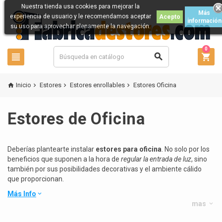
Nuestra tienda usa cookies para mejorar la
Más
experiencia de usuario y le recomendamos aceptar
Acepto
información
su uso para aprovechar plenamente la navegación.
0



Inicio
Estores
Estores enrollables
Estores Oficina




Estores de Oficina
Deberías plantearte instalar
estores para oficina
. No solo por los
beneficios que suponen a la hora de
regular la entrada de luz
, sino
también por sus posibilidades decorativas y el ambiente cálido
que proporcionan.
Más Info
keyboard_arrow_down
mas
keyboard_arrow_down