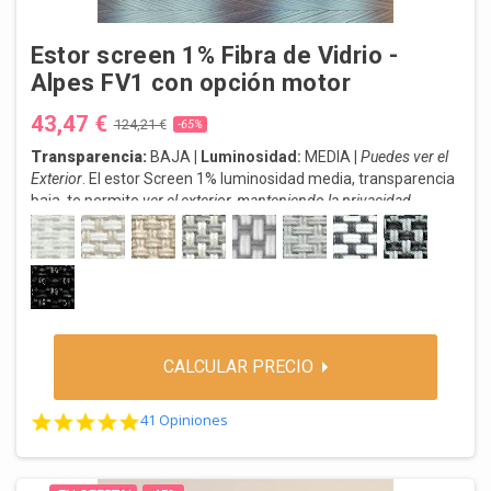
Estor screen 1% Fibra de Vidrio -
Alpes FV1 con opción motor
43,47 €
124,21 €
-65%
Transparencia:
BAJA
| Luminosidad:
MEDIA
|
Puedes ver el
Exterior
. El estor Screen 1% luminosidad media, transparencia
baja, te permite
ver el exterior, manteniendo la privacidad.
Protección UV solar. Con opción motor
B1-0202 BLANCO
B1-0220 BLANCO LINO
B1-2020 LINO
B1-0720 PERLA LINO
B1-0207 BLANCO PERLA
B1-0707 PERLA
B1-0201 BLANCO GRIS
B1-3001 CARB
ENVÍO
en 3-5 días. ¡Aprovecha la oportunidad, compra ahora!
B1-3030 CARBON
CALCULAR PRECIO
4.8 star rating
41 Opiniones