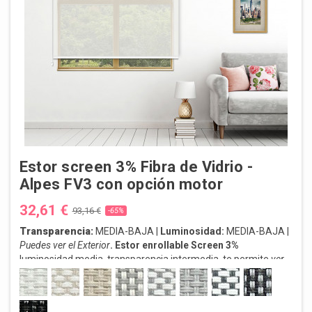
Estor screen 3% Fibra de Vidrio -
Alpes FV3 con opción motor
32,61 €
93,16 €
-65%
Transparencia:
MEDIA-BAJA |
Luminosidad:
MEDIA-BAJA |
Puedes ver el Exterior
. Estor enrollable Screen 3%
luminosidad media, transparencia intermedia, te permite
ver
el exterior, manteniendo una elevada privacidad.
Protección UV
B3-0202 BLANCO
B3-0220 BLANCO LINO
B3-2020 LINO
B3-0720 PERLA LINO
B3-0207 BLANCO PERLA
B3-0707 PERLA
B3-0201 BLANCO GRIS
B3-3001 CARB
solar. Estor con opción motor
B3-3030 CARBON
Envío 3-5 días laborables.