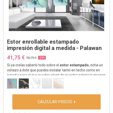
Estor enrollable estampado
impresión digital a medida - Palawan
41,75 €
90,75 €
-54%
Si ya creías saberlo todo sobre el
estor estampado
, echa un
vistazo a éste que puedes instalar tanto en techo como en
pared y para el que puedes elegir de nuestra galería la imagen
que prefieras...o enviarnos la que más guste a tus hijos para
AQUA
CASCADA
ELISE
ONDARA
SAHARA
su dormitorio.
ENVÍO:
3 a 5 Días.
CALCULAR PRECIO