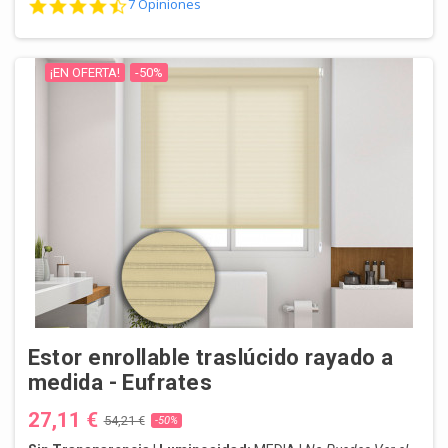
4.7 star rating
7 Opiniones
¡EN OFERTA!
-50%
Estor enrollable traslúcido rayado a
medida - Eufrates
27,11 €
54,21 €
-50%