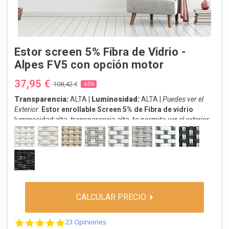
Estor screen 5% Fibra de Vidrio -
Alpes FV5 con opción motor
37,95 €
108,42 €
-65%
Transparencia:
ALTA |
Luminosidad:
ALTA |
Puedes ver el
Exterior
.
Estor enrollable Screen 5% de Fibra de vidrio
luminosidad alta, transparencia alta, te permite
ver el exterior,
manteniendo la privacidad.
Protección UV solar.
B5-0202 BLANCO
B5-0220 BLANCO LINO
B5-2020 LINO
B5-0720 PERLA LINO
B5-0207 BLANCO PERLA
B5-0707 PERLA
B5-0201 BLANCO GRIS
B5-3001 CARB
ENVÍO
en 3-5 días. ¡Aprovecha la oportunidad, compra ahora!
B5-3030 CARBON
CALCULAR PRECIO
4.8 star rating
23 Opiniones