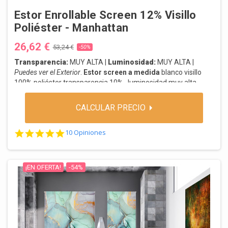
Estor Enrollable Screen 12% Visillo
Poliéster - Manhattan
26,62 €
53,24 €
-50%
Transparencia:
MUY ALTA |
Luminosidad:
MUY ALTA |
Puedes ver el Exterior
.
Estor screen a medida
blanco visillo
100% poliéster transparencia 10% , luminosidad muy alta,
transparencia muy alta, te permite ver el exterior,
manteniendo la privacidad según la relación entre luz interior
CALCULAR PRECIO
y exterior.
4.9 star rating
10 Opiniones
¡EN OFERTA!
-54%