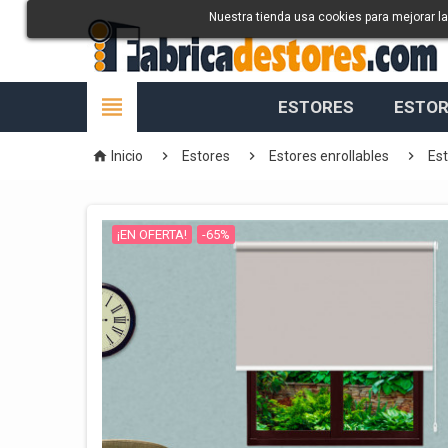
Nuestra tienda usa cookies para mejorar l

ESTORES
ESTOR




Inicio
Estores
Estores enrollables
Es
¡EN OFERTA!
-65%