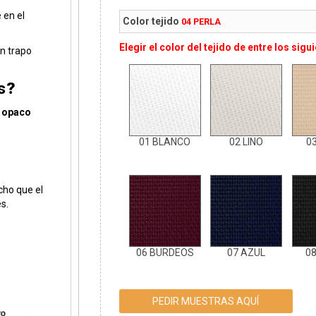
 en el
Color tejido
04 PERLA
Elegir el color del tejido de entre los sigu
un trapo
s
?
r opaco
01 BLANCO
02 LINO
0
cho que el
s.
06 BURDEOS
07 AZUL
0
PEDIR MUESTRAS AQUÍ