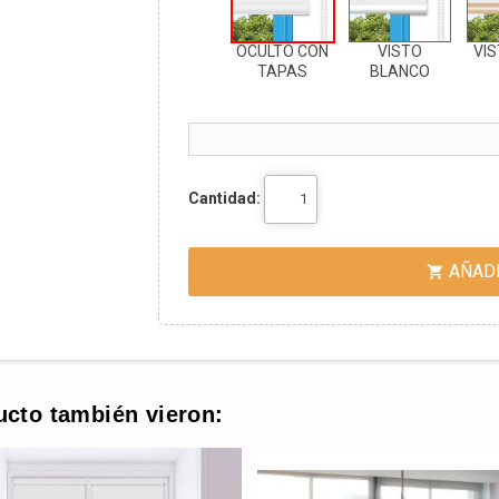
OCULTO CON
VISTO
VIS
TAPAS
BLANCO
Cantidad:
AÑADI

ucto también vieron: