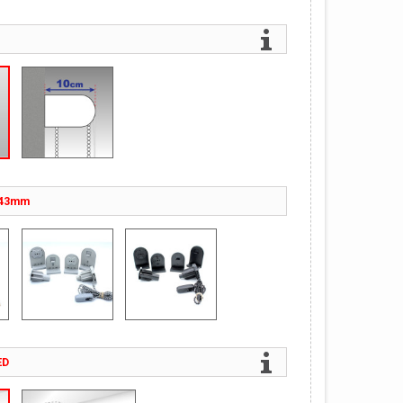
-43mm
ED