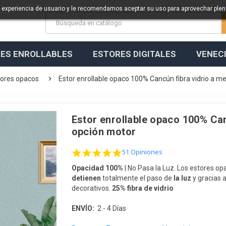
a experiencia de usuario y le recomendamos aceptar su uso para aprovechar ple
ES ENROLLABLES
ESTORES DIGITALES
VENEC

tores opacos
Estor enrollable opaco 100% Cancún fibra vidrio a m
Estor enrollable opaco 100% Can
opción motor
4.8 star rating
51 Opiniones
Opacidad 100%
| No Pasa la Luz.
Los estores op
detienen
totalmente el paso de
la luz
y gracias a
decorativos.
25% fibra de vidrio
ENVÍO:
2 - 4 Días