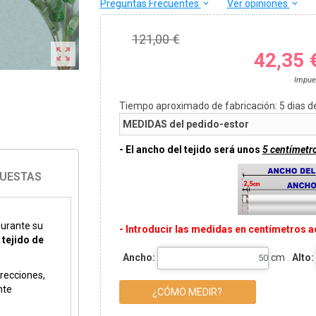
Preguntas Frecuentes
Ver opiniones
keyboard_arrow_down
keyboard_arrow_down
121,00 €

42,35 
Impue
Tiempo aproximado de fabricación:
5
dias d
MEDIDAS del pedido-estor
- El ancho del tejido será unos
5 centímetr
PUESTAS
durante su
- Introducir las medidas en centímetros aq
n
tejido de
Ancho:
cm
Alto:
irecciones,
nte
¿CÓMO MEDIR?