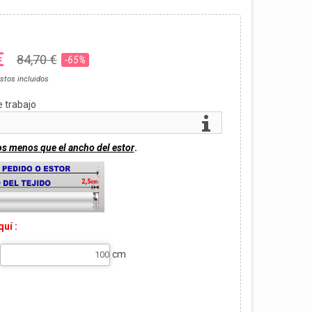
€
84,70 €
-65%
stos incluidos
e trabajo
os menos que el ancho del estor
.
uí :
cm