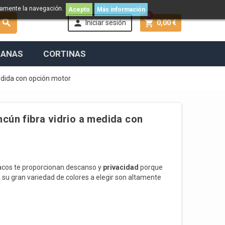
namente la navegación.
Acepto
Más información
0



Iniciar sesión
0,00 €
IANAS
CORTINAS
edida con opción motor
cún fibra vidrio a medida con
acos te proporcionan descanso y
privacidad
porque
 su gran variedad de colores a elegir son altamente