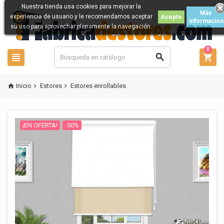
Nuestra tienda usa cookies para mejorar la
Más
experiencia de usuario y le recomendamos aceptar
Acepto
información
su uso para aprovechar plenamente la navegación.
0



Inicio
Estores
Estores enrollables



¡EN OFERTA!
-50%