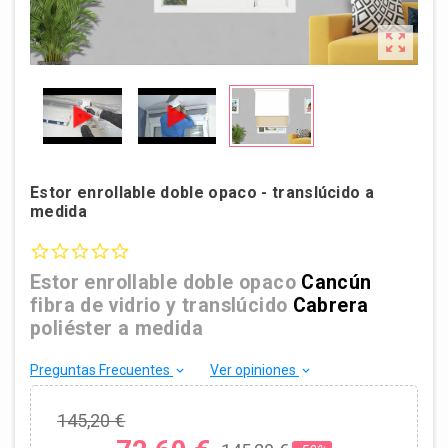

Estor enrollable doble opaco - translúcido a
medida
0.0 star rating
Estor enrollable doble opaco
Cancún
fibra de vidrio y translúcido
Cabrera
poliéster a medida
Preguntas Frecuentes
Ver opiniones
keyboard_arrow_down
keyboard_arrow_down
145,20 €