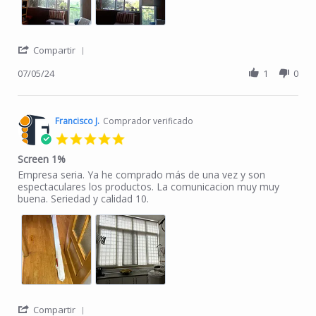
' Share Review by Juan D. on 5 Jul 2024
Compartir
07/05/24
1
0
Francisco J.
Comprador verificado
5.0 star rating
Screen 1%
Review by Francisco J. on 21 Mar 2024
review stating Screen 1%
Empresa seria. Ya he comprado más de una vez y son
espectaculares los productos. La comunicacion muy muy
buena. Seriedad y calidad 10.
' Share Review by Francisco J. on 21 Mar 2024
Compartir