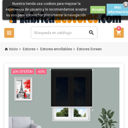
Nuestra tienda usa cookies para mejorar la
Más
experiencia de usuario y le recomendamos aceptar
Acepto
información
su uso para aprovechar plenamente la navegación.
0



Inicio
Estores
Estores enrollables
Estores Screen




¡EN OFERTA!
-65%