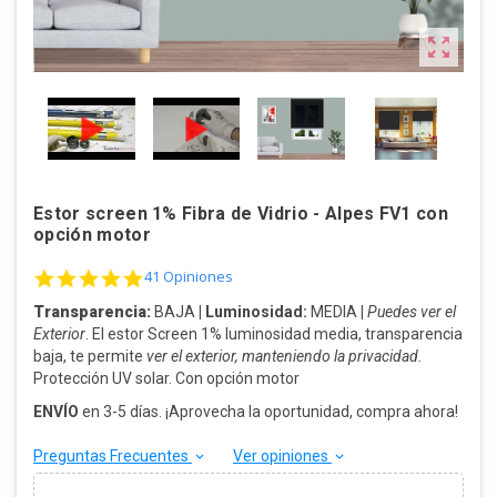

Estor screen 1% Fibra de Vidrio - Alpes FV1 con
opción motor
4.8 star rating
41 Opiniones
Transparencia:
BAJA
| Luminosidad:
MEDIA
|
Puedes ver el
Exterior
. El estor Screen 1% luminosidad media, transparencia
baja, te permite
ver el exterior, manteniendo la privacidad.
Protección UV solar. Con opción motor
ENVÍO
en 3-5 días. ¡Aprovecha la oportunidad, compra ahora!
Preguntas Frecuentes
Ver opiniones
keyboard_arrow_down
keyboard_arrow_down