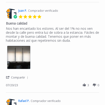
Juan P.
Comprador verificado
5.0 star rating
Buena calidad
Review by Juan P. on 20 Jul 2023
review stating Buena calidad
Nos han encantado los estores. Al ser del 1% no nos ven
desde la calle pero entra luz de sobra a la estancia. Fáciles de
montar y de buena calidad. Tenemos que poner en más
habitaciones así que repetiremos sin duda.
' Share Review by Juan P. on 20 Jul 2023
Compartir
07/20/23
3
0
Rafael P.
Comprador verificado