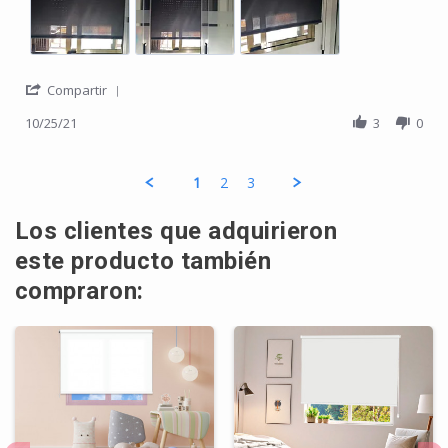
' Share Review by Isabel G. on 25 Oct 2021
Compartir
10/25/21
3
0
1
2
3
Los clientes que adquirieron
este producto también
compraron: