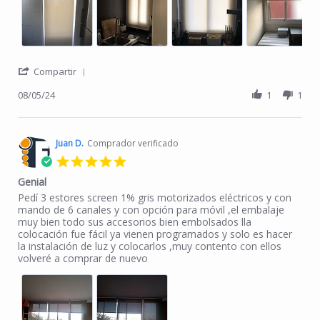
' Share Review by Francisco L. on 5 Aug 2024
Compartir
08/05/24
1
1
Juan D.
Comprador verificado
5.0 star rating
Genial
Review by Juan D. on 5 Jul 2024
review stating Genial
Pedí 3 estores screen 1% gris motorizados eléctricos y con
mando de 6 canales y con opción para móvil ,el embalaje
muy bien todo sus accesorios bien embolsados lla
colocación fue fácil ya vienen programados y solo es hacer
la instalación de luz y colocarlos ,muy contento con ellos
volveré a comprar de nuevo