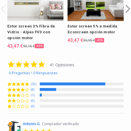
Estor screen 3% Fibra de
Estor screen 5% a medida
E
Vidrio - Alpes FV3 con
Ecoscreen opción motor
v
opción motor
m
43,47 €
55,90 €
-45%
43,47 €
4
93,16 €
-65%
4.8 star rating
41 Opiniones
0 Preguntas \ 0 Respuestas
(32)
(8)
(1)
(0)
(0)
Antonio G.
Comprador verificado
5.0 star rating