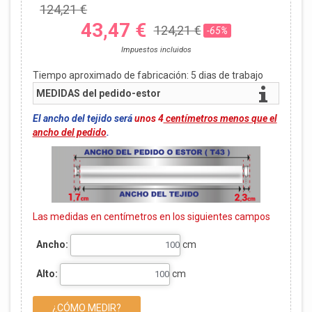
124,21 €
43,47 €
124,21 €
-65%
Impuestos incluidos
Tiempo aproximado de fabricación:
5
dias de trabajo
MEDIDAS del pedido-estor
El ancho del tejido será
unos 4
centímetros menos que el
ancho del pedido
.
Las medidas en centímetros en los siguientes campos
Ancho:
cm
Alto:
cm
¿CÓMO MEDIR?