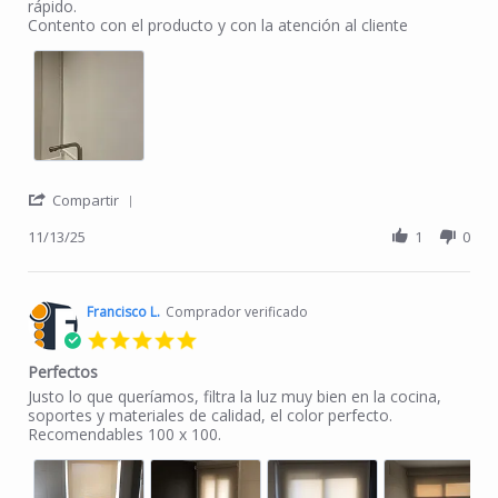
rápido.
Contento con el producto y con la atención al cliente
' Share Review by Enrique G. on 13 Nov 2025
Compartir
11/13/25
1
0
Francisco L.
Comprador verificado
5.0 star rating
Perfectos
Review by Francisco L. on 5 Aug 2024
review stating Perfectos
Justo lo que queríamos, filtra la luz muy bien en la cocina,
soportes y materiales de calidad, el color perfecto.
Recomendables 100 x 100.