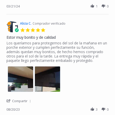
03/21/24
1
0
Alicia C.
Comprador verificado
5.0 star rating
Estor muy bonito y de calidad
Review by Alicia C. on 20 Aug 2023
review stating Estor muy bonito y de calidad
Los queríamos para protegernos del sol de la mañana en un
porche exterior y cumplen perfectamente su función,
además quedan muy bonitos, de hecho hemos comprado
otros para el sol de la tarde. La entrega muy rápida y el
paquete llego perfectamente embalado y protegido.
' Share Review by Alicia C. on 20 Aug 2023
Compartir
08/20/23
3
0