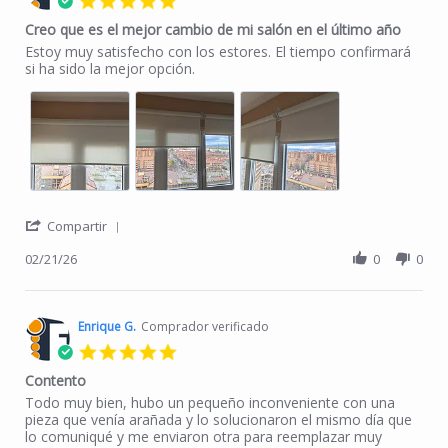
Creo que es el mejor cambio de mi salón en el último año
Review by Antonio G. on 21 Feb 2026
review stating Creo que es el mejor cambio de mi salón en el últ
Estoy muy satisfecho con los estores. El tiempo confirmará
si ha sido la mejor opción.
' Share Review by Antonio G. on 21 Feb 2026
Compartir
02/21/26
0
0
Enrique G.
Comprador verificado
5.0 star rating
Contento
Review by Enrique G. on 13 Nov 2025
review stating Contento
Todo muy bien, hubo un pequeño inconveniente con una
pieza que venía arañada y lo solucionaron el mismo día que
lo comuniqué y me enviaron otra para reemplazar muy