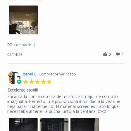
' Share Review by Fernando D. on 14 May 2023
Compartir
05/14/23
2
1
Isabel G.
Comprador verificado
5.0 star rating
Excelente stor!!!!
Review by Isabel G. on 25 Oct 2021
review stating Excelente stor!!!!
Encantada con la compra de mi stor. Es mejor de cómo lo
imaginaba. Perfecto, me proporciona intimidad a la vez que
deja pasar una tenue luz. El material screen es justo lo que
necesitaba al tener la ducha junto a la ventana. 😍😍