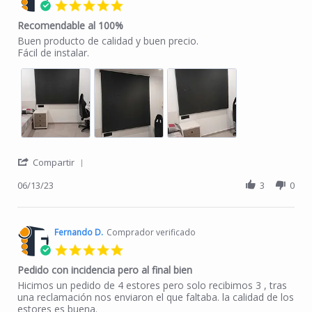
5.0 star rating
Recomendable al 100%
Review by Rafael P. on 13 Jun 2023
review stating Recomendable al 100%
Buen producto de calidad y buen precio.
Fácil de instalar.
' Share Review by Rafael P. on 13 Jun 2023
Compartir
06/13/23
3
0
Fernando D.
Comprador verificado
5.0 star rating
Pedido con incidencia pero al final bien
Review by Fernando D. on 14 May 2023
review stating Pedido con incidencia pero al final bien
Hicimos un pedido de 4 estores pero solo recibimos 3 , tras
una reclamación nos enviaron el que faltaba. la calidad de los
estores es buena.