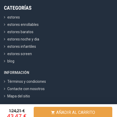
CATEGORÍAS
estores
estores enrollables
estores baratos
estores noche y dia
estores infantiles
estores screen
blog
INFORMACIÓN
Términos y condiciones
Contacte con nosotros
Mapa del sitio
124,21 €
Fabricadestores
4.8
/ 5 calculado sobre
1500
Opiniones
AÑADIR AL CARRITO

43,47 €