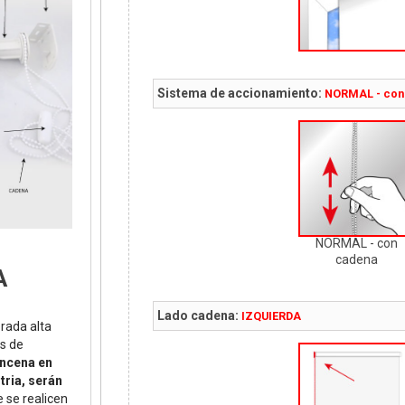
Sistema de accionamiento:
NORMAL - con
NORMAL - con
cadena
A
Lado cadena:
IZQUIERDA
orada alta
s de
incena en
tria, serán
 se realicen