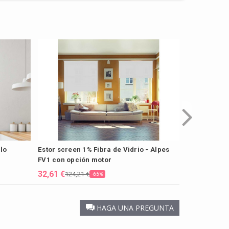
llo
Estor screen 1% Fibra de Vidrio - Alpes
Estor Mini S
FV1 con opción motor
Mirtos
32,61 €
32,61 €
124,21 €
39,89
-65%
HAGA UNA PREGUNTA