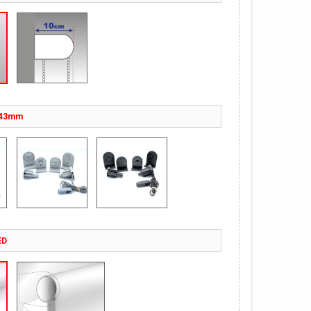
-43mm
ED