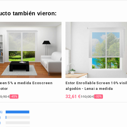
ucto también vieron:
reen 5% a medida Ecoscreen
Estor Enrollable Screen 10% visi
otor
algodón - Lenai a medida
32,61 €
5,90 €
110,00 €
-45%
-50%
6)
)
)