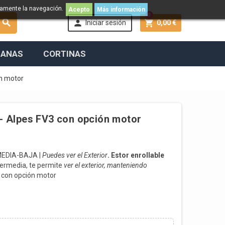
namente la navegación.
Acepto
Más información
0



Iniciar sesión
0,00 €
IANAS
CORTINAS
ón motor
 - Alpes FV3 con opción motor
EDIA-BAJA |
Puedes ver el Exterior
. Estor enrollable
termedia, te permite
ver el exterior, manteniendo
r con opción motor