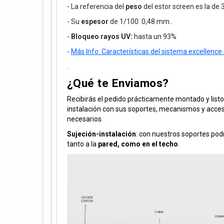
- La referencia del
peso
del estor screen es la de
- Su
espesor
de 1/100: 0,48 mm..
-
Bloqueo rayos UV:
hasta un 93%
-
Más Info: Características del sistema excellen
.
¿Qué te Enviamos?
Recibirás el pedido prácticamente montado y listo
instalación con sus soportes, mecanismos y acce
necesarios.
Sujeción-instalación
: con nuestros soportes podr
tanto a la
pared, como en el techo
.