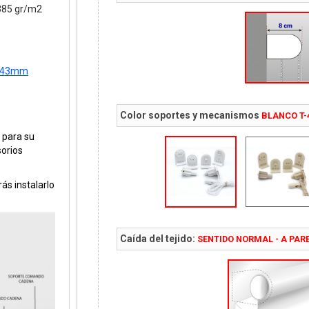
 385 gr/m2
ce 43mm
Color soportes y mecanismos
BLANCO T
 para su
sorios
ás instalarlo
Caída del tejido:
SENTIDO NORMAL - A PAR