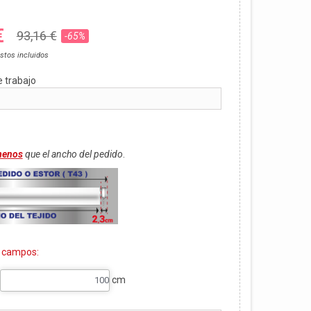
€
93,16 €
-65%
stos incluidos
e trabajo
menos
que el ancho del pedido
.
s campos:
cm