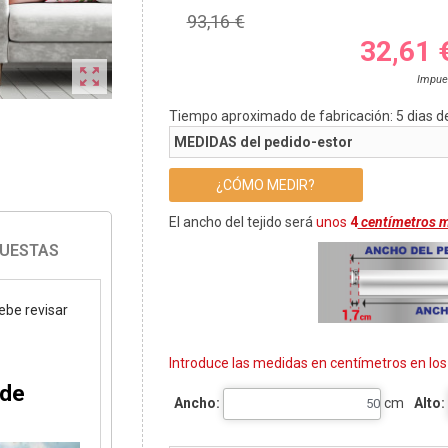
93,16 €
32,61 

Impue
Tiempo aproximado de fabricación:
5
dias d
MEDIDAS del pedido-estor
¿CÓMO MEDIR?
El ancho del tejido será
unos
4
centímetros 
PUESTAS
debe revisar
Introduce las medidas en centímetros en lo
 de
Ancho:
cm
Alto: