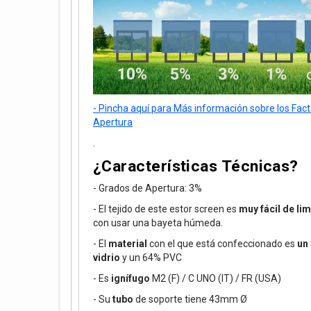
- Pincha aquí para Más información sobre los Fac
Apertura
.
¿Características Técnicas?
- Grados de Apertura: 3%
- El tejido de este estor screen es
muy fácil de lim
con usar una bayeta húmeda.
- El
material
con el que está confeccionado es
un 
vidrio
y un 64% PVC
- Es
ignífugo
M2 (F) / C UNO (IT) / FR (USA)
- Su
tubo
de soporte tiene 43mm Ø