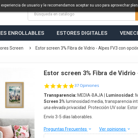
a experiencia de usuario y le recomendamos aceptar su uso para aprovechar ple
ES ENROLLABLES
ESTORES DIGITALES
VENEC

tores Screen
Estor screen 3% Fibra de Vidrio - Alpes FV3 con opci
Estor screen 3% Fibra de Vidrio
5.0 star rating
37 Opiniones
Transparencia:
MEDIA-BAJA |
Luminosidad:
M
Screen 3%
luminosidad media, transparencia in
una elevada privacidad.
Protección UV solar. Esto
Envío 3-5 días laborables.
Preguntas Frecuentes
Ver opiniones
keyboard_arrow_down
keyboard_arrow_down