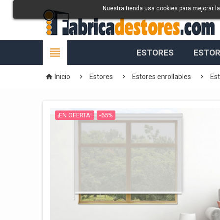
Nuestra tienda usa cookies para mejorar l

ESTORES
ESTOR




Inicio
Estores
Estores enrollables
Es
¡EN OFERTA!
-65%