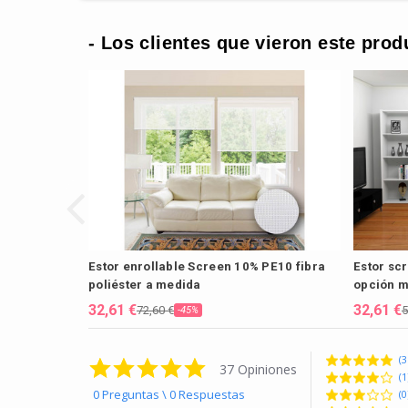
- Los clientes que vieron este prod
Estor enrollable Screen 10% PE10 fibra
Estor sc
poliéster a medida
opción m
32,61 €
32,61 €
72,60 €
5
-45%
(3
5.0 star rating
37 Opiniones
(1
0 Preguntas \ 0 Respuestas
(0