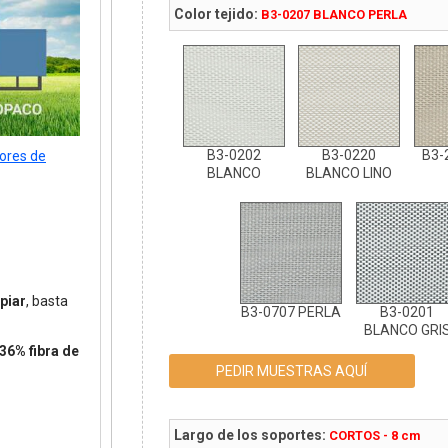
Color tejido:
B3-0207 BLANCO PERLA
B3-0202
B3-0220
B3-
tores de
BLANCO
BLANCO LINO
piar
, basta
B3-0707 PERLA
B3-0201
BLANCO GRI
36% fibra de
PEDIR MUESTRAS AQUÍ
Largo de los soportes:
CORTOS - 8 cm