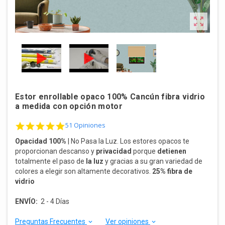

Estor enrollable opaco 100% Cancún fibra vidrio
a medida con opción motor
4.8 star rating
51 Opiniones
Opacidad 100%
| No Pasa la Luz.
Los estores opacos te
proporcionan descanso y
privacidad
porque
detienen
totalmente el paso de
la luz
y gracias a su gran variedad de
colores a elegir son altamente decorativos.
25% fibra de
vidrio
ENVÍO:
2 - 4 Días
Preguntas Frecuentes
Ver opiniones
keyboard_arrow_down
keyboard_arrow_down