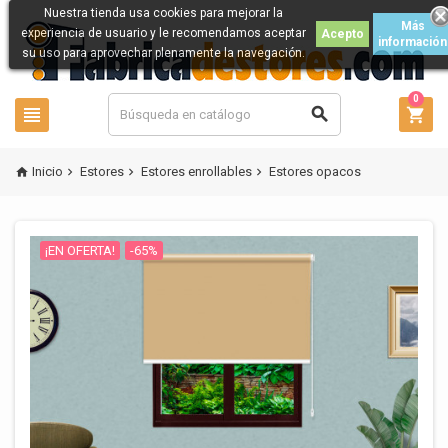
Nuestra tienda usa cookies para mejorar la
Más
experiencia de usuario y le recomendamos aceptar
Acepto
información
su uso para aprovechar plenamente la navegación.
0



Inicio
Estores
Estores enrollables
Estores opacos




¡EN OFERTA!
-65%