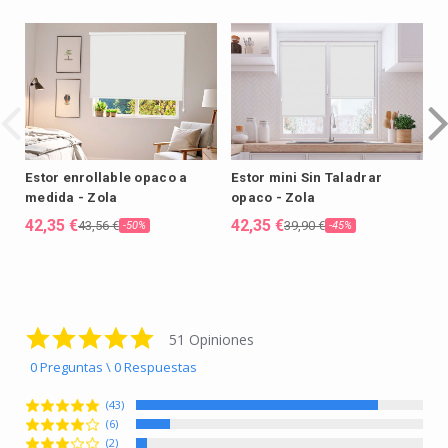
Estor enrollable opaco a
Estor mini Sin Taladrar
E
medida - Zola
opaco - Zola
a
42,35 €
42,35 €
4
43,56 €
39,90 €
-50%
-45%
4.8 star rating
51 Opiniones
0 Preguntas \ 0 Respuestas
(43)
(6)
(2)