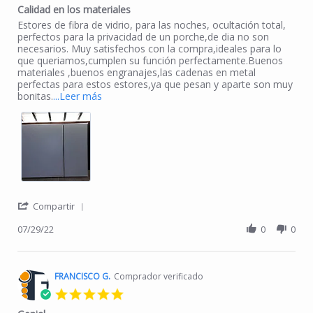
Calidad en los materiales
Review by Maria F. on 29 Jul 2022
review stating Calidad en los materiales
Estores de fibra de vidrio, para las noches, ocultación total,
perfectos para la privacidad de un porche,de dia no son
necesarios. Muy satisfechos con la compra,ideales para lo
que queriamos,cumplen su función perfectamente.Buenos
materiales ,buenos engranajes,las cadenas en metal
perfectas para estos estores,ya que pesan y aparte son muy
Read more about review stating Calidad en los
bonitas.
...Leer más
' Share Review by Maria F. on 29 Jul 2022
Compartir
07/29/22
0
0
FRANCISCO G.
Comprador verificado
5.0 star rating