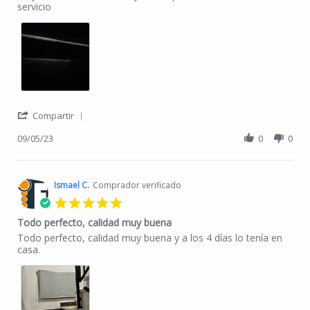
servicio
' Share Review by Jaime F. on 5 Sep 2023
Compartir
09/05/23
0
0
Ismael C.
Comprador verificado
5.0 star rating
Todo perfecto, calidad muy buena
Review by Ismael C. on 30 Jan 2023
review stating Todo perfecto, calidad muy buena
Todo perfecto, calidad muy buena y a los 4 días lo tenía en
casa.