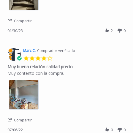
' Share Review by Ismael C. on 30 Jan 2023
Compartir
01/30/23
2
0
Marc C.
Comprador verificado
4.0 star rating
Muy buena relación calidad precio
Review by Marc C. on 6 Jul 2022
review stating Muy buena relación calidad precio
Muy contento con la compra.
' Share Review by Marc C. on 6 Jul 2022
Compartir
07/06/22
0
0