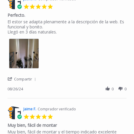
5.0 star rating
Perfecto.
Review by Juana R. on 26 Aug 2024
review stating Perfecto.
El estor se adapta plenamente a la descripción de la web. Es
funcional y bonito.
Llegó en 3 días naturales.
' Share Review by Juana R. on 26 Aug 2024
Compartir
08/26/24
0
0
Jaime F.
Comprador verificado
5.0 star rating
Muy bien, fácil de montar
Review by Jaime F. on 5 Sep 2023
review stating Muy bien, fácil de montar
Muy bien, fácil de montar y el tiempo indicado excelente