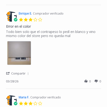
Enrique E.
Comprador verificado
3.0 star rating
Error en el color
Review by Enrique E. on 28 Mar 2026
review stating Error en el color
Todo bien solo que el contrapeso lo pedí en blanco y vino
mismo color del store pero no queda mal
' Share Review by Enrique E. on 28 Mar 2026
Compartir
03/28/26
0
0
Maria F.
Comprador verificado
3.0 star rating