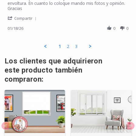
envoltura. En cuanto lo coloque mando mis fotos y opinión.
Gracias
' Share Review by Guadalupe M. on 18 Jan 2026
Compartir
01/18/26
0
0
1
2
3
Los clientes que adquirieron
este producto también
compraron: