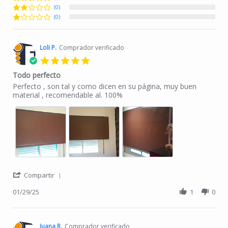
(0)
(0)
Loli P.
Comprador verificado
5.0 star rating
Todo perfecto
Review by Loli P. on 29 Jan 2025
review stating Todo perfecto
Perfecto , son tal y como dicen en su página, muy buen
material , recomendable al. 100%
' Share Review by Loli P. on 29 Jan 2025
Compartir
01/29/25
1
0
Juana R.
Comprador verificado