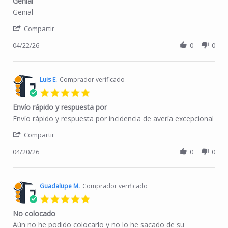
Genial
Review by FRANCISCO G. on 22 Apr 2026
review stating Genial
Genial
' Share Review by FRANCISCO G. on 22 Apr 2026
Compartir
04/22/26
0
0
Luis E.
Comprador verificado
5.0 star rating
Envío rápido y respuesta por
Review by Luis E. on 20 Apr 2026
review stating Envío rápido y respuesta por
Envío rápido y respuesta por incidencia de avería excepcional
' Share Review by Luis E. on 20 Apr 2026
Compartir
04/20/26
0
0
Guadalupe M.
Comprador verificado
5.0 star rating
No colocado
Review by Guadalupe M. on 18 Jan 2026
review stating No colocado
Aún no he podido colocarlo y no lo he sacado de su