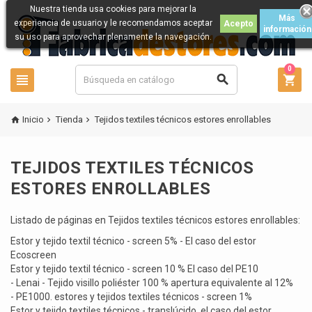
Nuestra tienda usa cookies para mejorar la
Más
experiencia de usuario y le recomendamos aceptar
Acepto
información
su uso para aprovechar plenamente la navegación.
0



Inicio
Tienda
Tejidos textiles técnicos estores enrollables



TEJIDOS TEXTILES TÉCNICOS
ESTORES ENROLLABLES
Listado de páginas en Tejidos textiles técnicos estores enrollables:
Estor y tejido textil técnico - screen 5% - El caso del estor
Ecoscreen
Estor y tejido textil técnico - screen 10 % El caso del PE10
- Lenai - Tejido visillo poliéster 100 % apertura equivalente al 12%
- PE1000. estores y tejidos textiles técnicos - screen 1%
Estor y tejido textiles técnicos - translúcido, el caso del estor