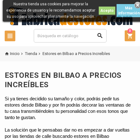
Nuestra tienda usa cookies para mejorar la
Más
experiencia de usuario y le recomendamos aceptar
Acepto
información
su uso para aprovechar plenamente la navegación.
0



Inicio
Tienda
Estores en Bilbao a Precios Increíbles



ESTORES EN BILBAO A PRECIOS
INCREÍBLES
Si ya tienes decidido su tamaño y color, podrás pedir tus 
estores desde Bilbao y por fin podrás decorar las ventanas de 
tu casa transmitiéndoles tu personalidad con esos tonos que 
tanto te gustan.
La solución que le pensabas dar no es empezar a dar vueltas 
por las tiendas de calle buscando estores en Bilbao