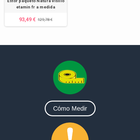
Estor paqueto Natura visillo
etamin fr a medida
93,49 €
129,78 €
Cómo Medir