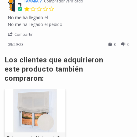
TAMARA V.
Comprador verificado
1.0 star rating
No me ha llegado el
Review by TAMARA V. on 29 Sep 2023
review stating No me ha llegado el
No me ha llegado el pedido
' Share Review by TAMARA V. on 29 Sep 2023
Compartir
09/29/23
0
0
Los clientes que adquirieron
este producto también
compraron: