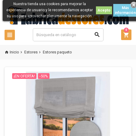
Nuestra tienda usa cookies para mejorar la
Más
experiencia de usuario y le recomendamos aceptar
Acepto
información
su uso para aprovechar plenamente la navegación.
0



Inicio
Estores
Estores paqueto



¡EN OFERTA!
-50%