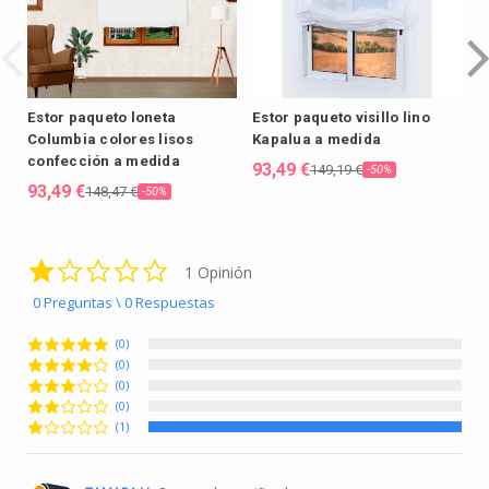
Estor paqueto loneta
Estor paqueto visillo lino
E
Columbia colores lisos
Kapalua a medida
e
confección a medida
93,49 €
9
149,19 €
-50%
93,49 €
148,47 €
-50%
1.0 star rating
1 Opinión
0 Preguntas \ 0 Respuestas
(0)
(0)
(0)
(0)
(1)