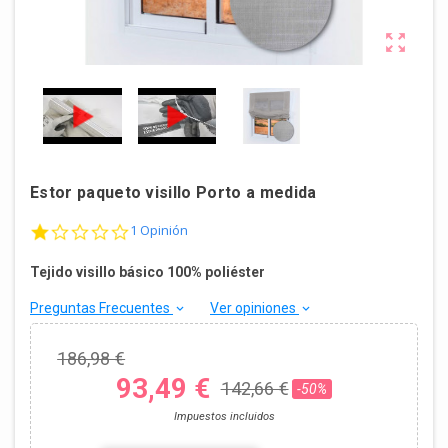

Estor paqueto visillo Porto a medida
1.0 star rating
1 Opinión
Tejido visillo básico 100% poliéster
Preguntas Frecuentes
Ver opiniones
keyboard_arrow_down
keyboard_arrow_down
186,98 €
93,49 €
142,66 €
-50%
Impuestos incluidos