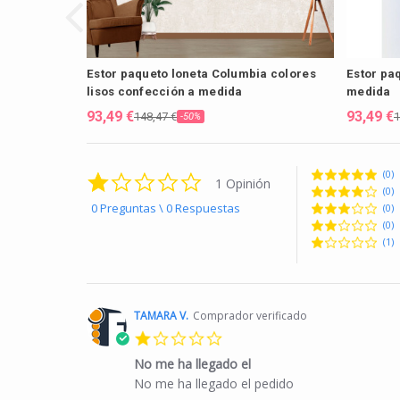
Estor paqueto loneta Columbia colores
Estor paq
lisos confección a medida
medida
93,49 €
93,49 €
148,47 €
1
-50%
(0)
1.0 star rating
1 Opinión
(0)
0 Preguntas \ 0 Respuestas
(0)
(0)
(1)
TAMARA V.
Comprador verificado
1.0 star rating
No me ha llegado el
Review by TAMARA V. on 29 Sep 2023
review stating No me ha llegado el
No me ha llegado el pedido