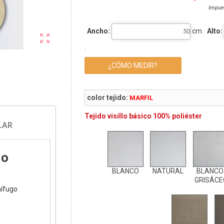
Impue
Ancho:
cm
Alto:

.
¿CÓMO MEDIR?
color tejido:
MARFIL
Tejido visillo básico 100% poliéster
LAR
to
BLANCO
NATURAL
BLANCO
GRISÁCE
nífugo