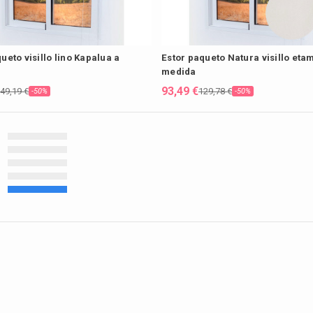
ueto visillo lino Kapalua a
Estor paqueto Natura visillo etam
medida
93,49 €
49,19 €
129,78 €
-50%
-50%