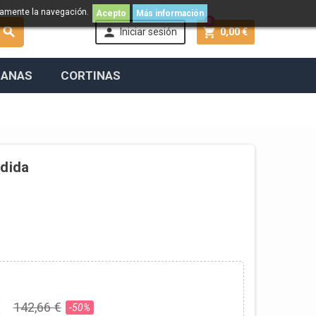
namente la navegación.
Acepto
Más información
0



Iniciar sesión
0,00 €
IANAS
CORTINAS
edida
€
142,66 €
-50%