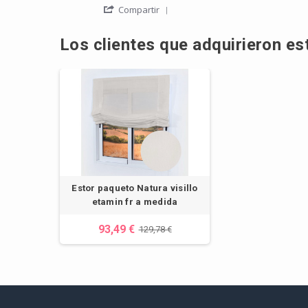
' Share Review by TAMARA V. 
Compartir
Los clientes que adquirieron e
Estor paqueto Natura visillo
etamin fr a medida
93,49 €
129,78 €