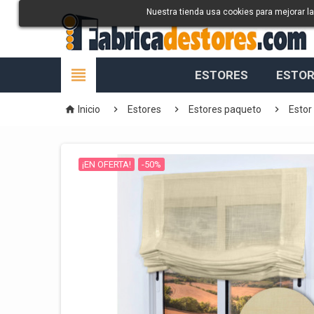
Nuestra tienda usa cookies para mejorar l

ESTORES
ESTOR




Inicio
Estores
Estores paqueto
Estor
¡EN OFERTA!
-50%