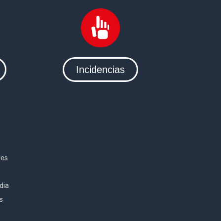
Incidencias
les
dia
es