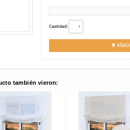
Cantidad:
AÑADI

ucto también vieron: