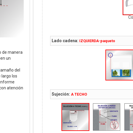
C
Lado cadena:
IZQUIERDA-paqueto
do de manera
 en un
s.
 tamaño del
largo los
conforme
con atención
Sujeción:
A TECHO