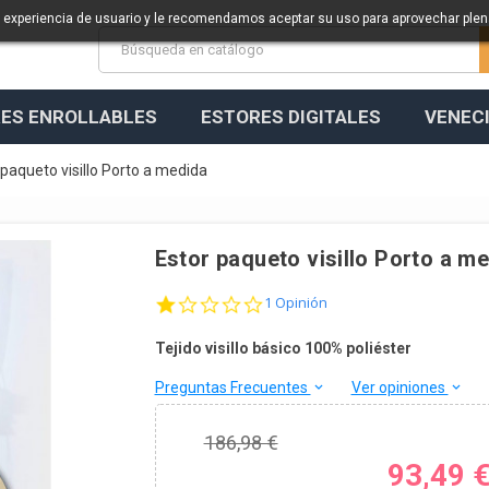
a experiencia de usuario y le recomendamos aceptar su uso para aprovechar ple
ES ENROLLABLES
ESTORES DIGITALES
VENEC
 paqueto visillo Porto a medida
Estor paqueto visillo Porto a m
1.0 star rating
1 Opinión
Tejido visillo básico 100% poliéster
Preguntas Frecuentes
Ver opiniones
keyboard_arrow_down
keyboard_arrow_down
186,98 €
93,49 