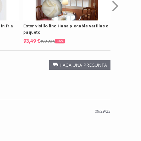
in fr a
Estor visillo lino Hana plegable varillas o
Estor paqueto
paqueto
Cremona A 
93,49 €
93,49 €
108,90 €
181,4
-50%
HAGA UNA PREGUNTA
09/29/23