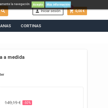
namente la navegación.
Acepto
Más información
0



Iniciar sesión
0,00 €
IANAS
CORTINAS
ua a medida
ter
€
149,19 €
-50%