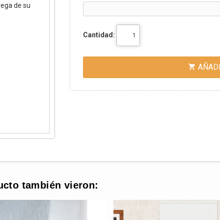
rega de su
Cantidad:
AÑADI

ucto también vieron: