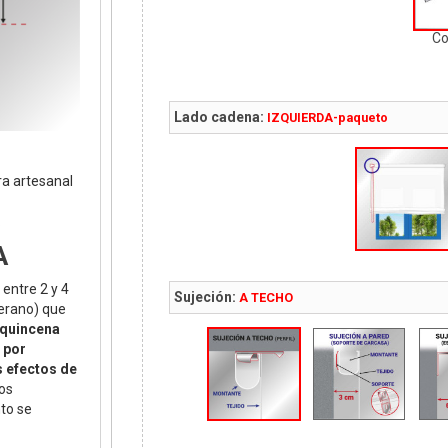
C
Lado cadena:
IZQUIERDA-paqueto
a artesanal
.
A
 entre 2 y 4
Sujeción:
A TECHO
erano) que
quincena
, por
s efectos de
os
to se