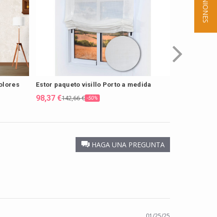
★ OPINIONES
olores
Estor paqueto visillo Porto a medida
Estor paquet
medida
98,37 €
142,66 €
-50%
98,37 €
129,7
HAGA UNA PREGUNTA
01/25/25