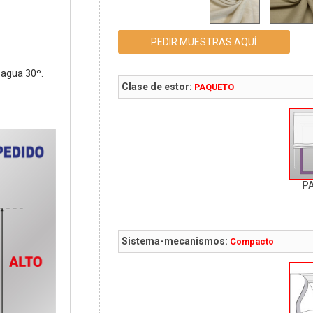
PEDIR MUESTRAS AQUÍ
agua 30º.
Clase de estor:
PAQUETO
P
Sistema-mecanismos:
Compacto