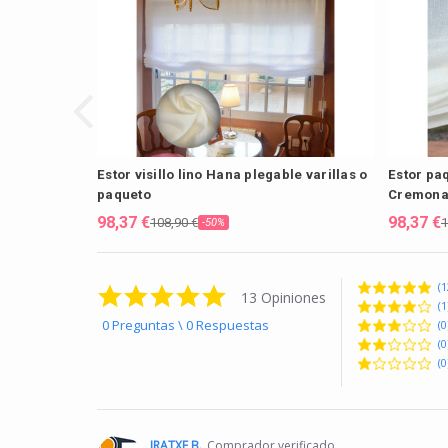
Estor visillo lino Hana plegable varillas o
Estor paq
paqueto
Cremona
98,37 €
98,37 €
108,90 €
1
-50%
(1
4.9 star rating
13 Opiniones
(1
0 Preguntas \ 0 Respuestas
(0
(0
(0
IRATXE B.
Comprador verificado