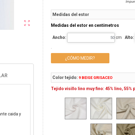
Impue
Medidas del estor

Medidas del estor en centímetros
Ancho:
cm
Alto:
.
¿CÓMO MEDIR?
LAR
Color tejido:
9 BEIGE GRISACEO
Tejido visillo lino muy fino: 45% lino, 55% 
ante caida y