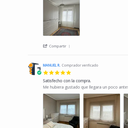
' Share Review by Isabel R. o
Compartir
MANUEL R.
Comprador verificado
5.0 star rating
Satisfecho con la compra.
Review by MANUEL R. on 10 Jan 2024
review stating Satisfecho con la compra.
Me hubiera gustado que llegara un poco antes