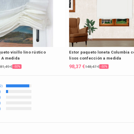
ueto visillo lino rústico
Estor paqueto loneta Columbia c
 A medida
lisos confección a medida
98,37 €
81,49 €
148,47 €
-50%
-50%
2)
)
)
)
)