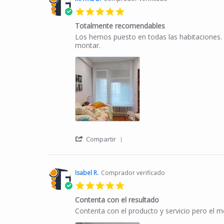
5.0 star rating
Totalmente recomendables
Review by IRATXE B. on 25 Jan 2025
review stating Totalmente recomendables
Los hemos puesto en todas las habitaciones. 
montar.
' Share Review by IRATXE B. o
Compartir
Isabel R.
Comprador verificado
5.0 star rating
Contenta con el resultado
Review by Isabel R. on 28 Feb 2024
review stating Contenta con el resultado
Contenta con el producto y servicio pero el m