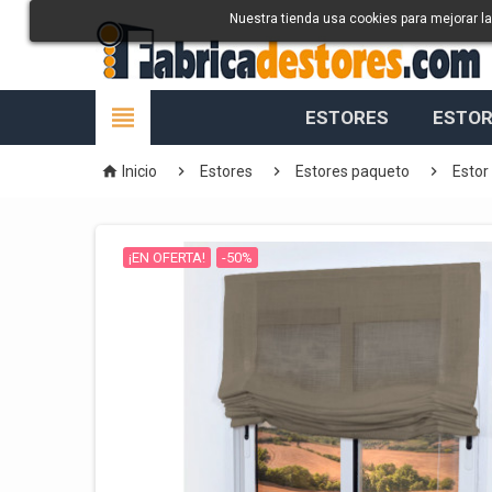
Nuestra tienda usa cookies para mejorar l

ESTORES
ESTOR




Inicio
Estores
Estores paqueto
Estor
¡EN OFERTA!
-50%