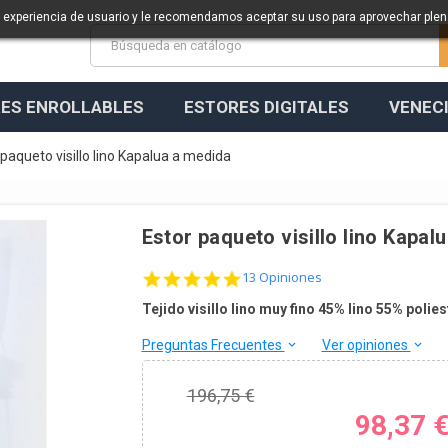
a experiencia de usuario y le recomendamos aceptar su uso para aprovechar ple
ES ENROLLABLES
ESTORES DIGITALES
VENEC
 paqueto visillo lino Kapalua a medida
Estor paqueto visillo lino Kapal
4.9 star rating
13 Opiniones
Tejido visillo lino muy fino 45% lino 55% polies
Preguntas Frecuentes
Ver opiniones
keyboard_arrow_down
keyboard_arrow_down
196,75 €
98,37 