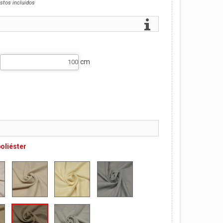
stos incluidos
cm
poliéster