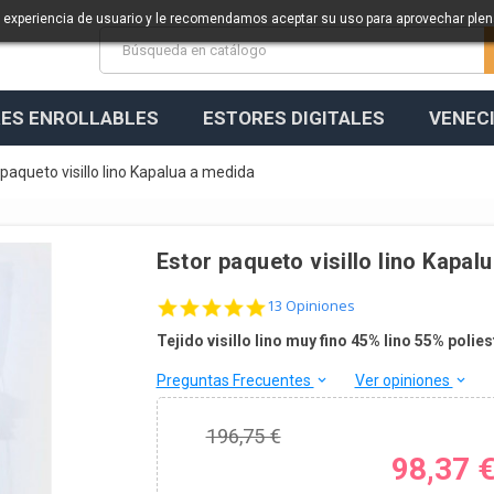
a experiencia de usuario y le recomendamos aceptar su uso para aprovechar ple
ES ENROLLABLES
ESTORES DIGITALES
VENEC
 paqueto visillo lino Kapalua a medida
Estor paqueto visillo lino Kapal
4.9 star rating
13 Opiniones
Tejido visillo lino muy fino 45% lino 55% polies
Preguntas Frecuentes
Ver opiniones
keyboard_arrow_down
keyboard_arrow_down
196,75 €
98,37 