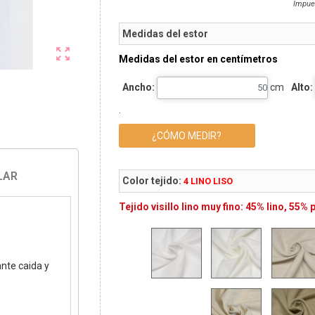
Impue
Medidas del estor

Medidas del estor en centímetros
Ancho:
cm
Alto:
.
¿CÓMO MEDIR?
LAR
Color tejido:
4 LINO LISO
Tejido visillo lino muy fino: 45% lino, 55% 
ante caida y