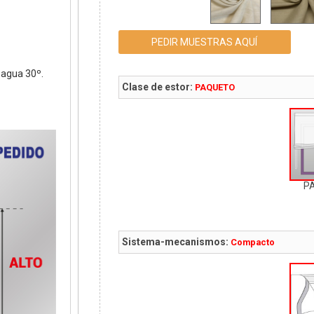
PEDIR MUESTRAS AQUÍ
agua 30º.
Clase de estor:
PAQUETO
P
Sistema-mecanismos:
Compacto