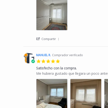
' Share Review by Isabel R. o
Compartir
MANUEL R.
Comprador verificado
5.0 star rating
Satisfecho con la compra.
Review by MANUEL R. on 10 Jan 2024
review stating Satisfecho con la compra.
Me hubiera gustado que llegara un poco antes