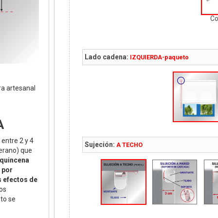
C
Lado cadena:
IZQUIERDA-paqueto
a artesanal
.
A
 entre 2 y 4
Sujeción:
A TECHO
erano) que
quincena
, por
s efectos de
os
to se