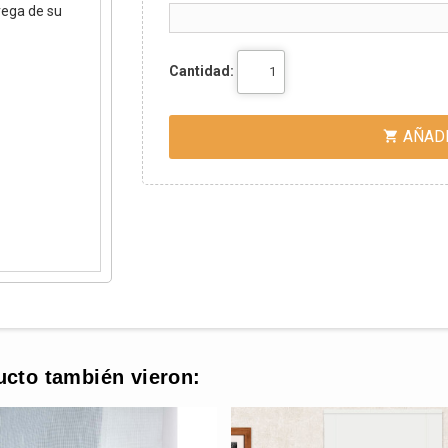
rega de su
Cantidad:
AÑADI

ucto también vieron: