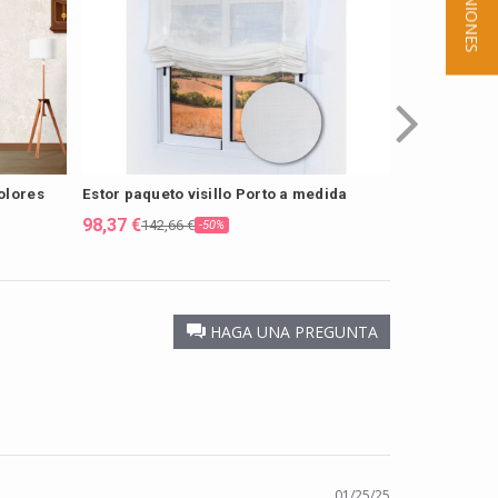
★ OPINIONES
olores
Estor paqueto visillo Porto a medida
Estor paquet
medida
98,37 €
142,66 €
-50%
98,37 €
129,7
HAGA UNA PREGUNTA
01/25/25