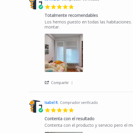
5.0 star rating
Totalmente recomendables
Review by IRATXE B. on 25 Jan 2025
review stating Totalmente recomendables
Los hemos puesto en todas las habitaciones. 
montar.
' Share Review by IRATXE B. o
Compartir
Isabel R.
Comprador verificado
5.0 star rating
Contenta con el resultado
Review by Isabel R. on 28 Feb 2024
review stating Contenta con el resultado
Contenta con el producto y servicio pero el m