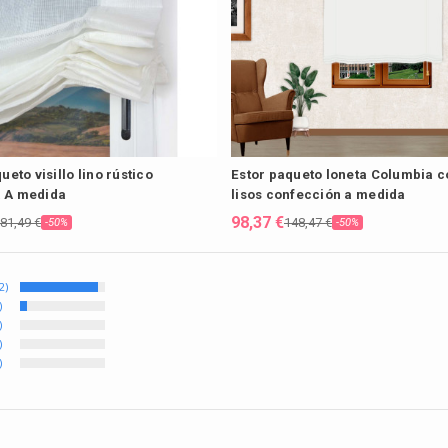
ueto visillo lino rústico
Estor paqueto loneta Columbia c
 A medida
lisos confección a medida
98,37 €
81,49 €
148,47 €
-50%
-50%
2)
)
)
)
)