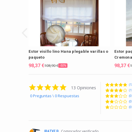
Estor visillo lino Hana plegable varillas o
Estor paq
paqueto
Cremona
98,37 €
98,37 €
108,90 €
1
-50%
(1
4.9 star rating
13 Opiniones
(1
0 Preguntas \ 0 Respuestas
(0
(0
(0
IRATXE B.
Comprador verificado