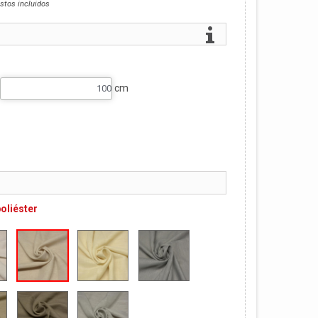
stos incluidos
cm
poliéster