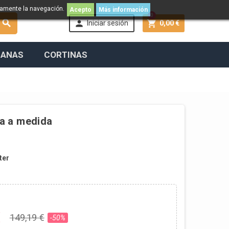
namente la navegación.
Acepto
Más información
0



Iniciar sesión
0,00 €
IANAS
CORTINAS
ua a medida
ter
€
149,19 €
-50%