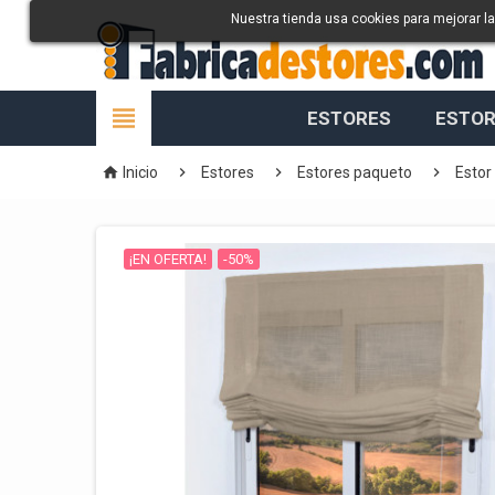
Nuestra tienda usa cookies para mejorar l

ESTORES
ESTOR




Inicio
Estores
Estores paqueto
Estor
¡EN OFERTA!
-50%