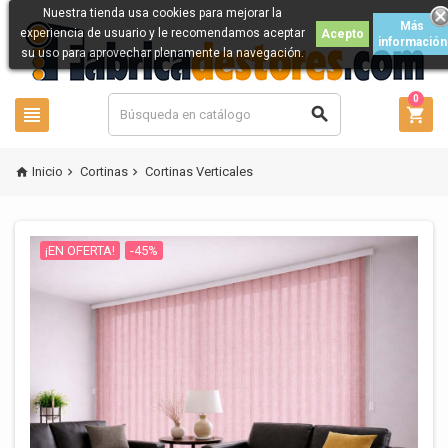
Nuestra tienda usa cookies para mejorar la
Más
experiencia de usuario y le recomendamos aceptar
Acepto
información
su uso para aprovechar plenamente la navegación.
0



Inicio
Cortinas
Cortinas Verticales



¡EN OFERTA!
-45%