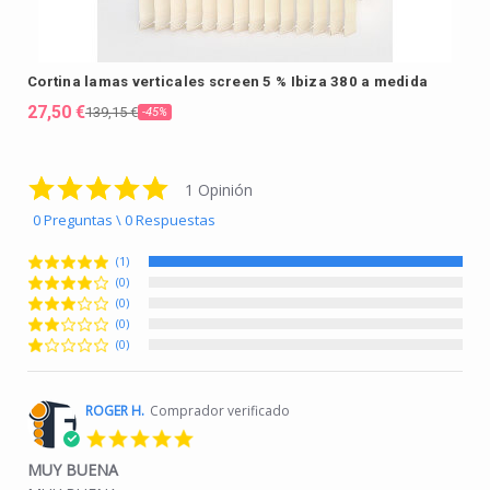
Cortina lamas verticales screen 5 % Ibiza 380 a medida
E
27,50 €
2
139,15 €
-45%
5.0 star rating
1 Opinión
0 Preguntas \ 0 Respuestas
(1)
(0)
(0)
(0)
(0)
ROGER H.
Comprador verificado
5.0 star rating
MUY BUENA