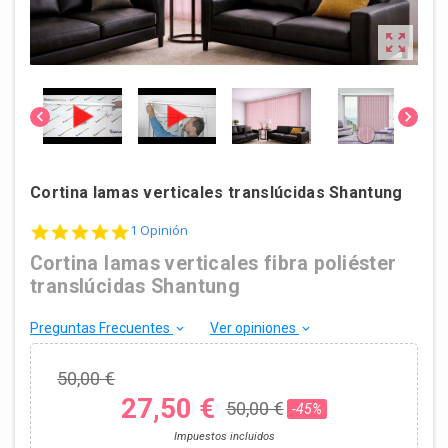



Cortina lamas verticales translúcidas Shantung
5.0 star rating
1 Opinión
Cortina lamas verticales fibra poliéster
translúcidas Shantung
Preguntas Frecuentes
Ver opiniones
keyboard_arrow_down
keyboard_arrow_down
50,00 €
27,50 €
50,00 €
-45%
Impuestos incluidos