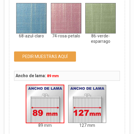
68-azul-claro
74-rosa-petalo
86-verde-
esparrago
PEDIR MUESTRAS AQUÍ
Ancho de lama:
89 mm
89 mm
127 mm