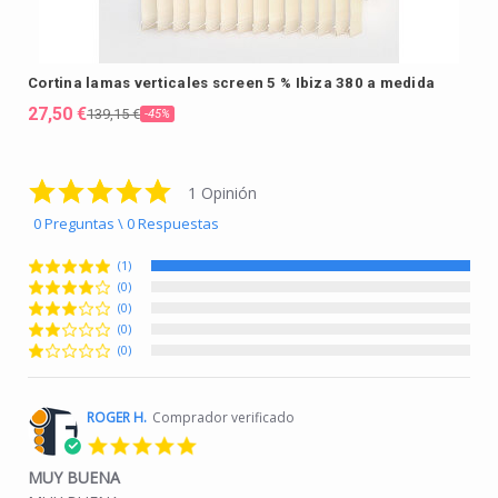
Cortina lamas verticales screen 5 % Ibiza 380 a medida
E
27,50 €
2
139,15 €
-45%
5.0 star rating
1 Opinión
0 Preguntas \ 0 Respuestas
(1)
(0)
(0)
(0)
(0)
ROGER H.
Comprador verificado
5.0 star rating
MUY BUENA