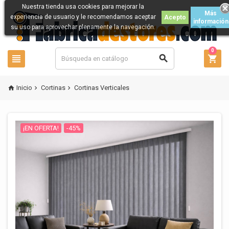
Nuestra tienda usa cookies para mejorar la
Más
experiencia de usuario y le recomendamos aceptar
Acepto
información
su uso para aprovechar plenamente la navegación.
0



Inicio
Cortinas
Cortinas Verticales



¡EN OFERTA!
-45%