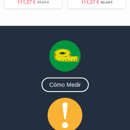
111,27 €
111,27 €
97,01 €
82,28 €
Cómo Medir