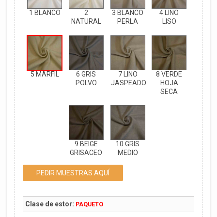
1 BLANCO
2
3 BLANCO
4 LINO
NATURAL
PERLA
LISO
5 MARFIL
6 GRIS
7 LINO
8 VERDE
POLVO
JASPEADO
HOJA
SECA
9 BEIGE
10 GRIS
GRISACEO
MEDIO
PEDIR MUESTRAS AQUÍ
Clase de estor:
PAQUETO