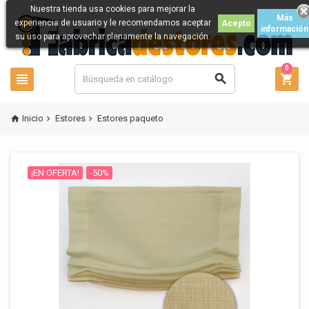
Nuestra tienda usa cookies para mejorar la
Más
experiencia de usuario y le recomendamos aceptar
Acepto
información
su uso para aprovechar plenamente la navegación.
0



Inicio
Estores
Estores paqueto



¡EN OFERTA!
-50%