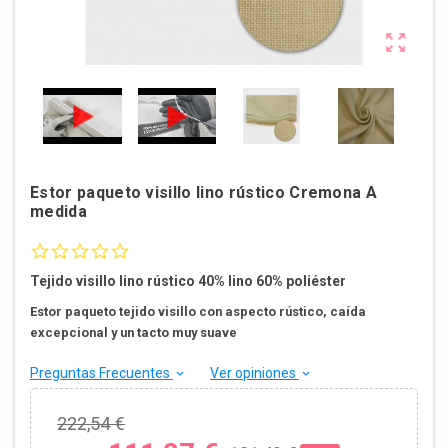

Estor paqueto visillo lino rústico Cremona A
medida
0.0 star rating
Tejido visillo lino rústico 40% lino 60% poliéster
Estor paqueto tejido visillo con aspecto rústico, caída
excepcional y un tacto muy suave
Preguntas Frecuentes
Ver opiniones
keyboard_arrow_down
keyboard_arrow_down
222,54 €