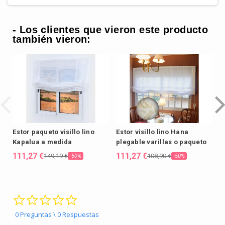
- Los clientes que vieron este producto
también vieron:
Estor paqueto visillo lino
Estor visillo lino Hana
E
Kapalua a medida
plegable varillas o paqueto
C
c
111,27 €
111,27 €
149,19 €
108,90 €
-50%
-50%
1
0.0 star rating
0 Preguntas \ 0 Respuestas