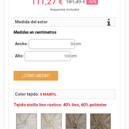
111,27 €
181,49 €
-50%
Impuestos incluidos
Medida del estor
Medidas en centímetros
Ancho:
cm
Alto:
cm
.
¿CÓMO MEDIR?
Color tejido:
5 MARFIL
Tejido visillo lino rústico: 40% lino, 60% poliéster