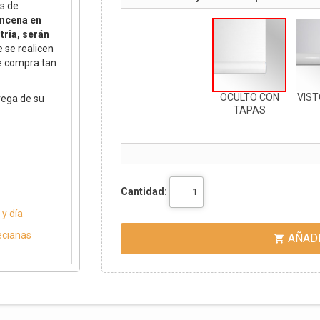
s de
incena en
tria, serán
 se realicen
de compra tan
OCULTO CON
VIS
rega de su
TAPAS
Cantidad:
y día
ecianas
AÑADI
