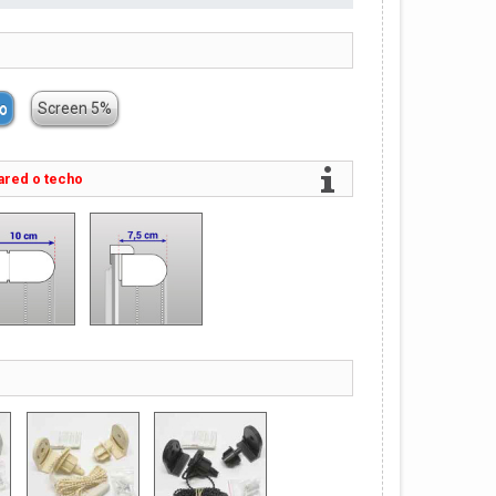
o
Screen 5%
ared o techo