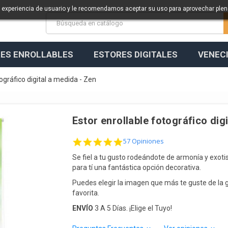
a experiencia de usuario y le recomendamos aceptar su uso para aprovechar ple
ES ENROLLABLES
ESTORES DIGITALES
VENEC
ográfico digital a medida - Zen
Estor enrollable fotográfico dig
4.9 star rating
57 Opiniones
Se fiel a tu gusto rodeándote de armonía y exoti
para tí una fantástica opción decorativa.
Puedes elegir la imagen que más te guste de la g
favorita.
ENVÍO
3 A 5 Días. ¡Elige el Tuyo!