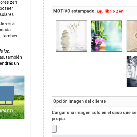
tores zen
 poseer
MOTIVO estampado:
Equilibrio Zen
 solares.
de ver a
onada,
, también
a luz
,
ras, también
 Tendrás un
Opción imagen del cliente
Cargar una imagen solo en el caso que se 
propia.