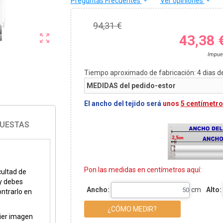
Preguntas Frecuentes
Ver opiniones
keyboard_arrow_down
keyboard_arrow_down
94,31 €

43,38 
Impue
Tiempo aproximado de fabricación:
4
dias d
MEDIDAS del pedido-estor
El ancho del tejido será
unos
5 centímetro
PUESTAS
Pon las medidas en centímetros aquí:
cultad de
 y debes
Ancho:
cm
Alto:
ntrarlo en
¿CÓMO MEDIR?
uier imagen