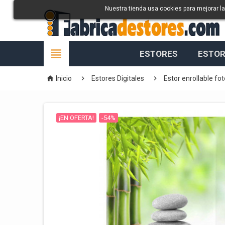
Nuestra tienda usa cookies para mejorar l

ESTORES
ESTOR



Inicio
Estores Digitales
Estor enrollable fot
¡EN OFERTA!
-54%