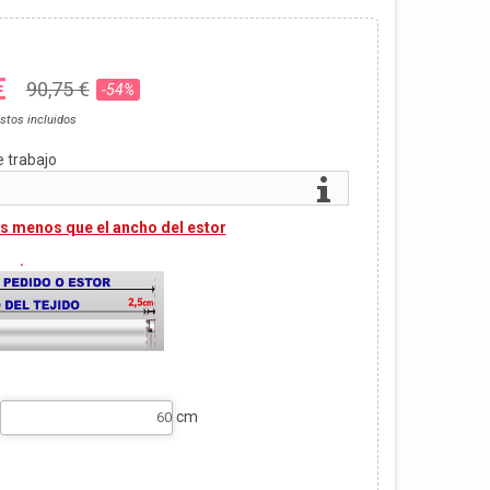
€
90,75 €
-54%
stos incluidos
e trabajo
s menos que el ancho del estor
.
cm