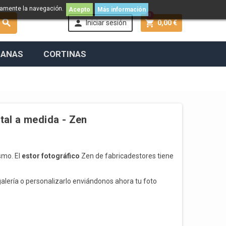
namente la navegación.
Acepto
Más información
0



Iniciar sesión
0,00 €
IANAS
CORTINAS
ital a medida - Zen
smo. El
estor fotográfico
Zen de fabricadestores tiene
alería o personalizarlo enviándonos ahora tu foto