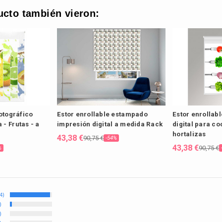
ucto también vieron:
fotográfico
Estor enrollable estampado
Estor enrollabl
- Frutas - a
impresión digital a medida Rack
digital para co
hortalizas
43,38 €
90,75 €
-54%
43,38 €
90,75 €
%
4)
)
)