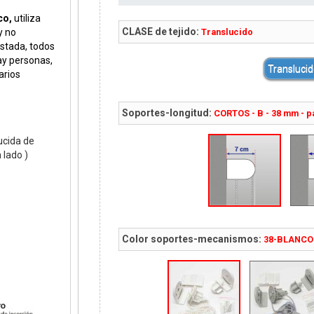
co,
utiliza
CLASE de tejido:
Translucido
y no
astada, todos
ay personas,
Translucid
arios
Soportes-longitud:
CORTOS - B - 38 mm - p
ucida de
 lado )
Color soportes-mecanismos:
38-BLANCO