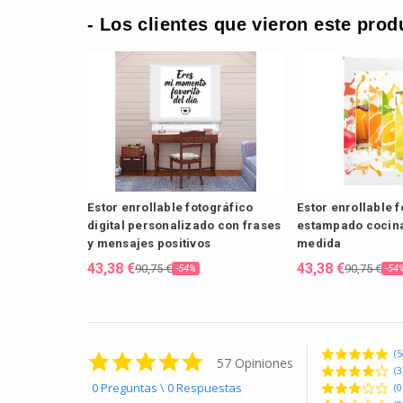
- Los clientes que vieron este prod
Estor enrollable fotográfico
Estor enrollable 
digital personalizado con frases
estampado cocina 
y mensajes positivos
medida
43,38 €
43,38 €
90,75 €
90,75 €
-54%
-54
(5
4.9 star rating
57 Opiniones
(3
0 Preguntas \ 0 Respuestas
(0