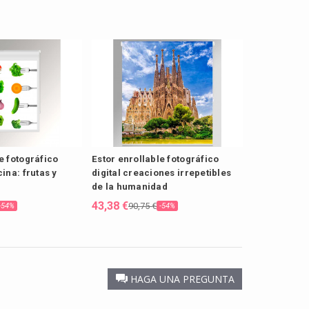
e fotográfico
Estor enrollable fotográfico
cina: frutas y
digital creaciones irrepetibles
de la humanidad
43,38 €
90,75 €
-54%
-54%
HAGA UNA PREGUNTA