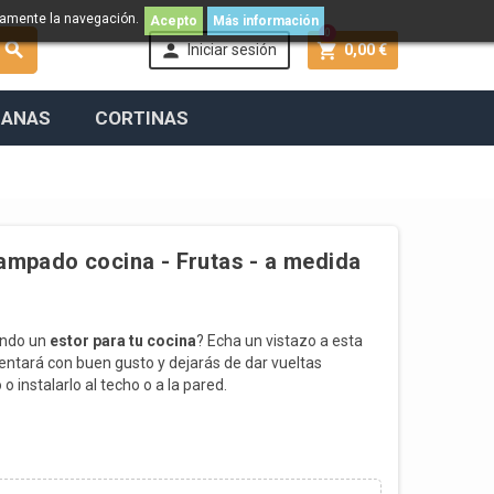
namente la navegación.
Acepto
Más información
0



Iniciar sesión
0,00 €
IANAS
CORTINAS
tampado cocina - Frutas - a medida
ando un
estor para tu cocina
? Echa un vistazo a esta
entará con buen gusto y dejarás de dar vueltas
o instalarlo al techo o a la pared.