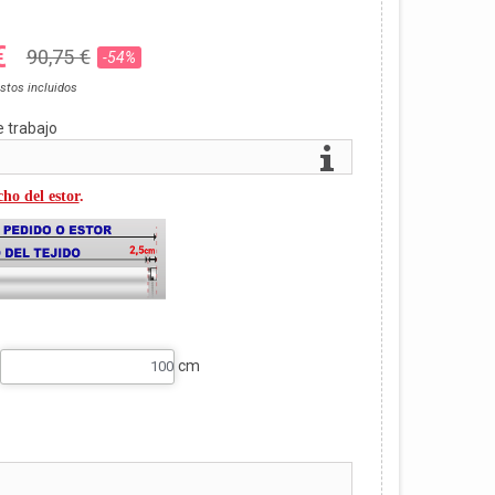
€
90,75 €
-54%
stos incluidos
e trabajo
ho del estor
.
cm