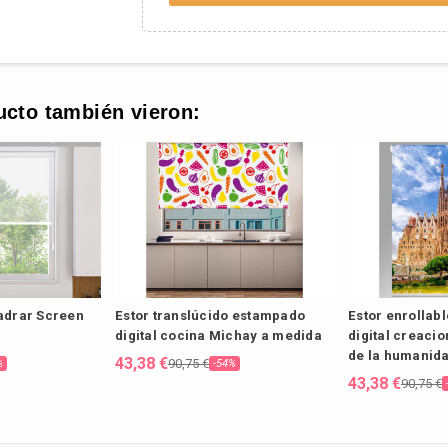
ucto también vieron:
ladrar Screen
Estor translúcido estampado
Estor enrollabl
digital cocina Michay a medida
digital creacio
de la humanid
43,38 €
90,75 €
%
-54%
43,38 €
90,75 €