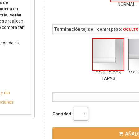
s de
NORMAL
incena en
tria, serán
 se realicen
de compra tan
Terminación tejido - contrapeso:
OCULTO
rega de su
OCULTO CON
VIS
TAPAS
y día
ecianas
Cantidad:
AÑADI
