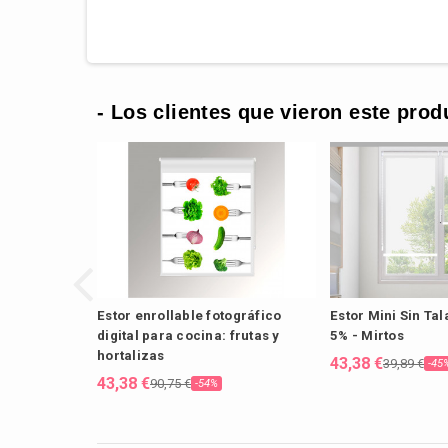
- Los clientes que vieron este prod
Estor enrollable fotográfico
Estor Mini Sin Ta
digital para cocina: frutas y
5% - Mirtos
hortalizas
43,38 €
39,89 €
-45
43,38 €
90,75 €
-54%