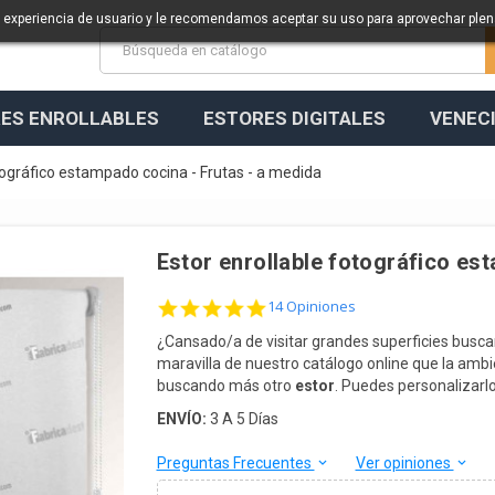
a experiencia de usuario y le recomendamos aceptar su uso para aprovechar ple
ES ENROLLABLES
ESTORES DIGITALES
VENEC
tográfico estampado cocina - Frutas - a medida
Estor enrollable fotográfico es
4.9 star rating
14 Opiniones
¿Cansado/a de visitar grandes superficies busc
maravilla de nuestro catálogo online que la ambi
buscando más otro
estor
. Puedes personalizarlo 
ENVÍO:
3 A 5 Días
Preguntas Frecuentes
Ver opiniones
keyboard_arrow_down
keyboard_arrow_down