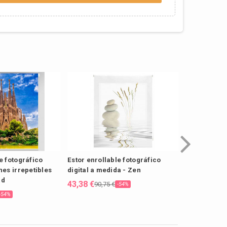
e fotográfico
Estor enrollable fotográfico
Estor enroll
nes irrepetibles
digital a medida - Zen
estampado d
ad
medida
43,38 €
90,75 €
-54%
43,38 €
78,6
-54%