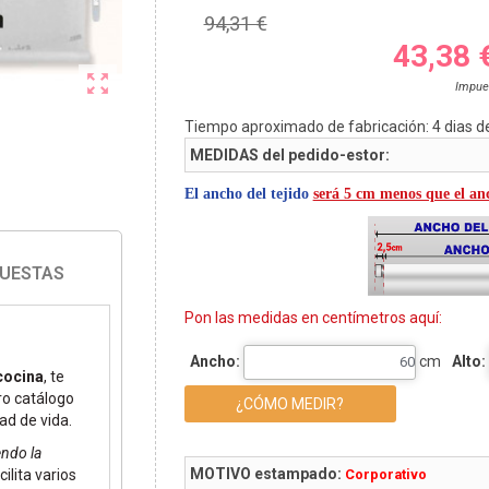
94,31 €
43,38 

Impue
Tiempo aproximado de fabricación:
4
dias d
MEDIDAS del pedido-estor:
El ancho del tejido
será 5 cm menos que el anc
PUESTAS
Pon las medidas en centímetros aquí:
Ancho:
cm
Alto:
cocina
, te
ro catálogo
¿CÓMO MEDIR?
ad de vida.
endo la
MOTIVO estampado:
Corporativo
ilita varios