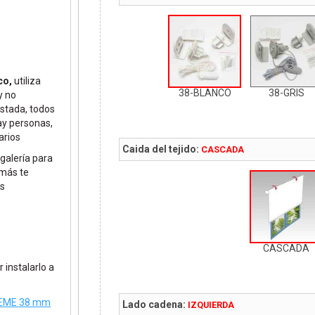
co,
utiliza
38-BLANCO
38-GRIS
y no
astada, todos
ay personas,
arios
Caida del tejido:
CASCADA
galería para
 más te
os
CASCADA
 instalarlo a
PREME 38 mm
Lado cadena:
IZQUIERDA