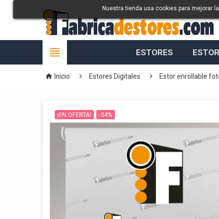
Nuestra tienda usa cookies para mejorar l

ESTORES
ESTOR



Inicio
Estores Digitales
Estor enrollable fo
¡EN OFERTA!
-54%