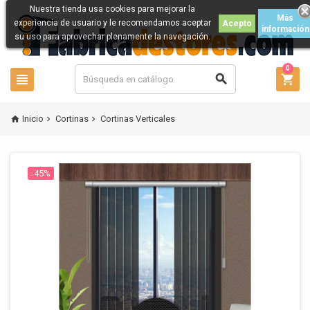
Nuestra tienda usa cookies para mejorar la
Más
experiencia de usuario y le recomendamos aceptar
Acepto
información
su uso para aprovechar plenamente la navegación.
0



Inicio
Cortinas
Cortinas Verticales



-45%