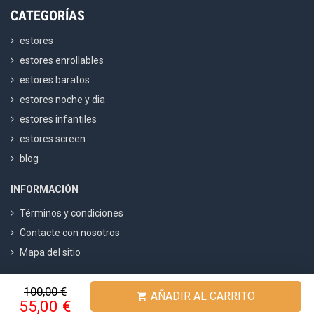
CATEGORÍAS
estores
estores enrollables
estores baratos
estores noche y dia
estores infantiles
estores screen
blog
INFORMACIÓN
Términos y condiciones
Contacte con nosotros
Mapa del sitio
100,00 €
Fabricadestores
4.8
/ 5 calculado sobre
1500
Opiniones
AÑADIR AL CARRITO

55,00 €