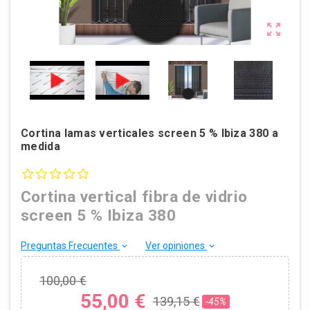

Cortina lamas verticales screen 5 % Ibiza 380 a
medida
0.0 star rating
Cortina vertical fibra de vidrio
screen 5 % Ibiza 380
Preguntas Frecuentes
Ver opiniones
keyboard_arrow_down
keyboard_arrow_down
100,00 €
55,00 €
139,15 €
-45%