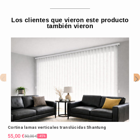
Los clientes que vieron este producto
también vieron
Cortina lamas verticales translúcidas Shantung
E
55,00 €
5
50,00 €
-45%