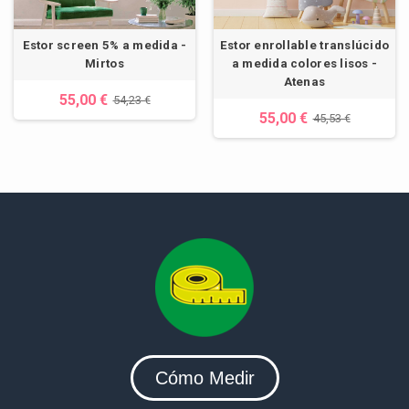
Estor screen 5% a medida -
Estor enrollable translúcido
Mirtos
a medida colores lisos -
Atenas
55,00 €
54,23 €
55,00 €
45,53 €
Cómo Medir