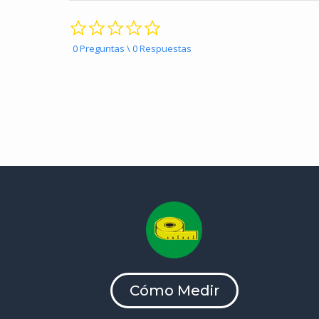
0.0 star rating
0 Preguntas \ 0 Respuestas
Cómo Medir