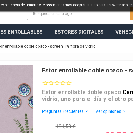
a experiencia de usuario y le recomendamos aceptar su uso para aprovechar ple
ES ENROLLABLES
ESTORES DIGITALES
VENEC
or enrollable doble opaco - screen 1% fibra de vidrio
Estor enrollable doble opaco - s
0.0 star rating
Estor enrollable doble opaco
Can
vidrio, uno para el día y el otro 
Preguntas Frecuentes
Ver opiniones
keyboard_arrow_down
keyboard_arrow_down
181,50 €