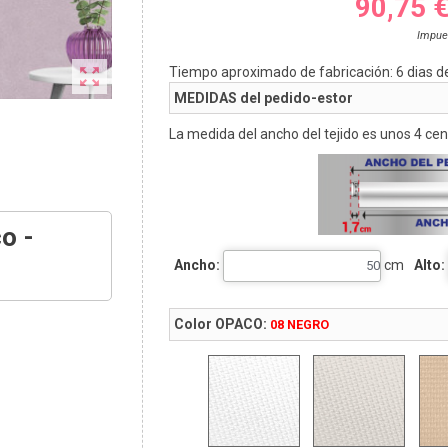
90,75 
Impue

Tiempo aproximado de fabricación:
6
dias d
MEDIDAS del pedido-estor
La medida del ancho del tejido es unos 4 ce
o -
Ancho:
cm
Alto:
Color OPACO:
08 NEGRO