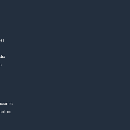
les
dia
es
iciones
sotros