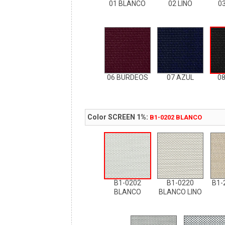
01 BLANCO
02 LINO
0
06 BURDEOS
07 AZUL
0
Color SCREEN 1%:
B1-0202 BLANCO
B1-0202
B1-0220
B1-
BLANCO
BLANCO LINO