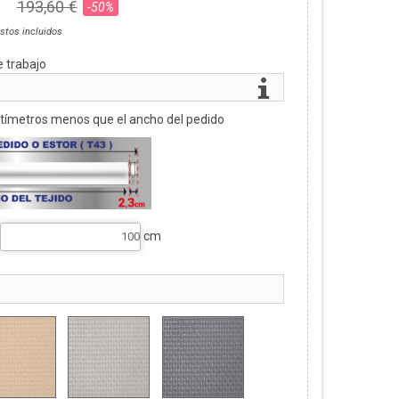
€
193,60 €
-50%
stos incluidos
e trabajo
ntímetros menos que el ancho del pedido
cm