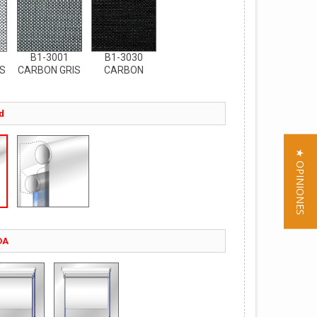
B1-3001
B1-3030
S
CARBON GRIS
CARBON
d
★ OPINIONES
DA