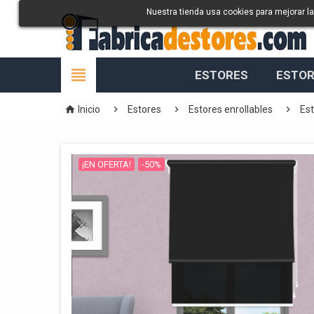
Nuestra tienda usa cookies para mejorar l

ESTORES
ESTOR




Inicio
Estores
Estores enrollables
Est
¡EN OFERTA!
-50%