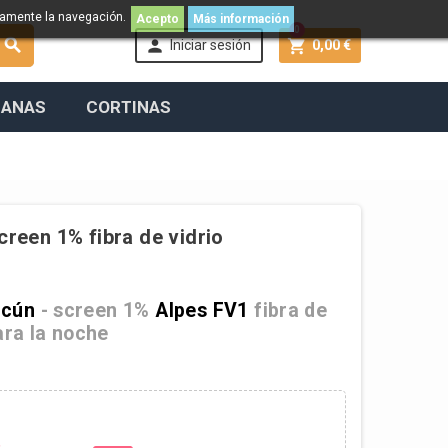
namente la navegación.
Acepto
Más información
0



Iniciar sesión
0,00 €
IANAS
CORTINAS
creen 1% fibra de vidrio
cún
- screen 1%
Alpes FV1
fibra de
para la noche