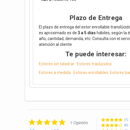
.
Plazo de Entrega
El plazo de entrega del estor enrollable translúcido
es aproximado es de
3 a 5 días
hábiles, según la 
año, cantidad, demanda, etc. Consulta con el servi
atención al cliente
Te puede interesar:
Estores sin taladrar
Estores traslúcidos
Estores a medida
Estores enrollables
Estores ba
(1)
5.0 star rating
1 Opinión
(0)