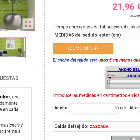
21,96 
Impue

Tiempo aproximado de fabricación:
4
dias d
MEDIDAS del pedido-estor (cm)
¿CÓMO MEDIR?
El ancho del tejido será
unos 5 cm menos que 
PUESTAS
Introduce las medidas en centímetros en lo
ladrar
, una
cadamente
Ancho:
cm
Alto:
e en cada
resistencia y
Caida del tejido:
CASCADA
so frente a