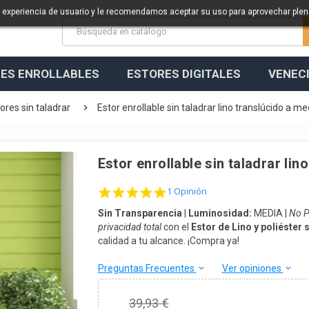
a experiencia de usuario y le recomendamos aceptar su uso para aprovechar ple
ES ENROLLABLES
ESTORES DIGITALES
VENEC

ores sin taladrar
Estor enrollable sin taladrar lino translúcido a m
Estor enrollable sin taladrar li
5.0 star rating
1 Opinión
Sin Transparencia
|
Luminosidad:
MEDIA |
No P
privacidad total
con el
Estor de Lino y poliéster 
calidad a tu alcance. ¡Compra ya!
Preguntas Frecuentes
Ver opiniones
keyboard_arrow_down
keyboard_arrow_down
39,93 €