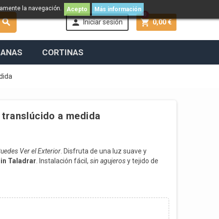
namente la navegación.
Acepto
Más información
0



Iniciar sesión
0,00 €
IANAS
CORTINAS
edida
no translúcido a medida
uedes Ver el Exterior
.
Disfruta de una luz suave y
sin Taladrar
. Instalación fácil,
sin agujeros
y tejido de