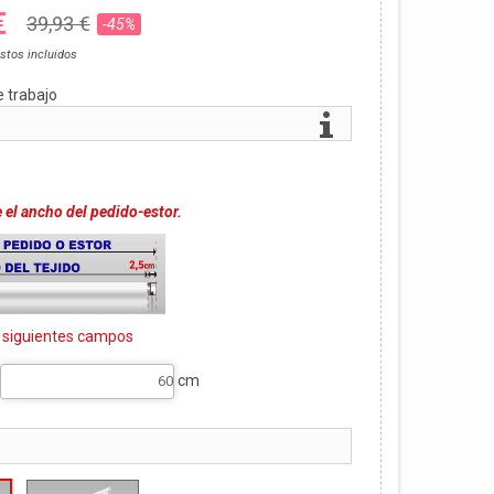
€
39,93 €
-45%
stos incluidos
e trabajo
el ancho del pedido-estor.
s siguientes campos
cm