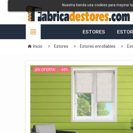
Nuestra tienda usa cookies para mejorar l

ESTORES
ESTOR




Inicio
Estores
Estores enrollables
Est
¡EN OFERTA!
-45%