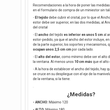
Recomendaciones a la hora de poner las medidas
en el formulario de compra de un miniestor sin ta
-
El tejido
debe cubrir el cristal, por lo que el Ancho
estor debe ser superior, en las dos medidas, al An
del cristal
- El
ancho
del tejido
es inferior en unos 5 cm
al a
estor-pedido, ya que el ancho del estor incluye, en 
de la parte superior, los soportes y mecanismos, 
ocupan unos 2,5 cm cm
por cada lado.
- El
alto del estor
, como mínimo debe ser el alto d
la ventana. Al menos unos
10 cm más
que el alto 
- A la hora de establecer el ancho del tejido, hay 
se cruce en su despliegue con el eje de la manivela
de la ventana, si la tiene.
.
¿Medidas?
- ANCHO:
Máximo 120
- ALTO:
Máximo 180