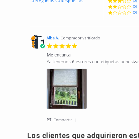
0 Preguntas \ 0 Respuestas
(0)
(0)
(0)
Alba A.
Comprador verificado
5.0 star rating
Me encanta
Review by Alba A. on 24 Apr 2025
review stating Me encanta
Ya tenemos 6 estores con etiquetas adhesiv
' Share Review by Alba A. on 
Compartir
Los clientes que adquirieron e