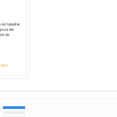
 sin taladrar
época del
cio de
ratos