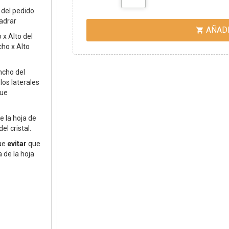
 del pedido
ladrar
AÑADI

 x Alto del
cho x Alto
ncho del
los laterales
que
e la hoja de
del cristal.
que
evitar
que
 de la hoja