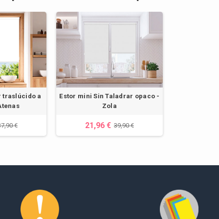
r traslúcido a
Estor mini Sin Taladrar opaco -
Atenas
Zola
21,96 €
37,90 €
39,90 €