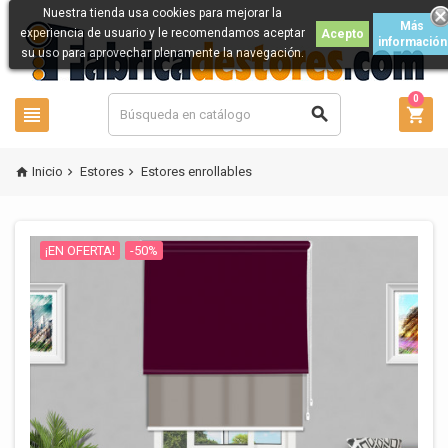
Nuestra tienda usa cookies para mejorar la
Más
experiencia de usuario y le recomendamos aceptar
Acepto
información
su uso para aprovechar plenamente la navegación.
0



Inicio
Estores
Estores enrollables



¡EN OFERTA!
-50%