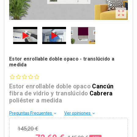

Estor enrollable doble opaco - translúcido a
medida
0.0 star rating
Estor enrollable doble opaco
Cancún
fibra de vidrio y translúcido
Cabrera
poliéster a medida
Preguntas Frecuentes
Ver opiniones
keyboard_arrow_down
keyboard_arrow_down
145,20 €