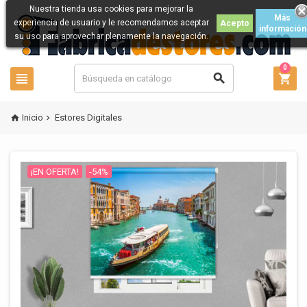
Nuestra tienda usa cookies para mejorar la
Más
experiencia de usuario y le recomendamos aceptar
Acepto
información
su uso para aprovechar plenamente la navegación.
0



Inicio
Estores Digitales


¡EN OFERTA!
-54%