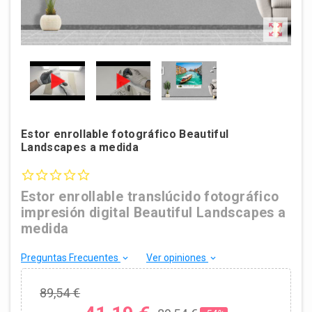

Estor enrollable fotográfico Beautiful
Landscapes a medida
0.0 star rating
Estor enrollable translúcido fotográfico
impresión digital Beautiful Landscapes a
medida
Preguntas Frecuentes
Ver opiniones
keyboard_arrow_down
keyboard_arrow_down
89,54 €