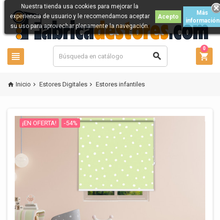
Nuestra tienda usa cookies para mejorar la
Más
experiencia de usuario y le recomendamos aceptar
Acepto
información
su uso para aprovechar plenamente la navegación.
0



Inicio
Estores Digitales
Estores infantiles



¡EN OFERTA!
-54%