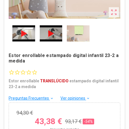

Estor enrollable estampado digital infantil 23-2 a
medida
0.0 star rating
Estor enrollable
TRANSLÚCIDO
estampado digital infantil
23-2 a medida
Preguntas Frecuentes
Ver opiniones
keyboard_arrow_down
keyboard_arrow_down
94,30 €
43,38 €
93,17 €
-54%