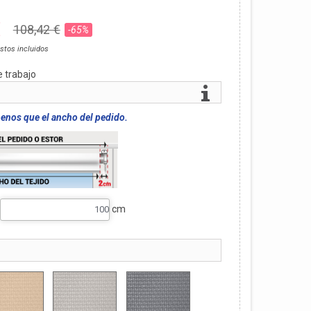
€
108,42 €
-65%
stos incluidos
e trabajo
menos que el ancho del pedido.
cm