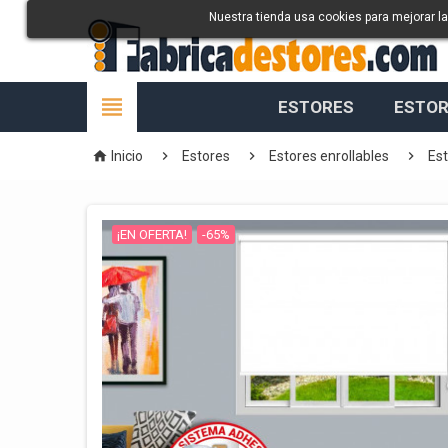
Nuestra tienda usa cookies para mejorar l

ESTORES
ESTOR




Inicio
Estores
Estores enrollables
Est
¡EN OFERTA!
-65%