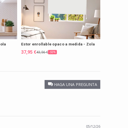
Zola
Estor enrollable opaco a medida - Zola
37,95 €
43,56 €
-50%
HAGA UNA PREGUNTA
05/12/26