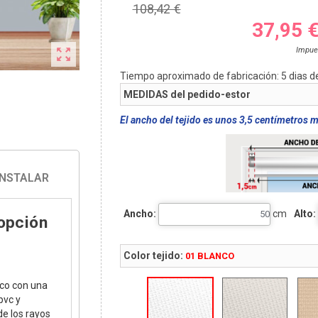
108,42 €
37,95 

Impue
Tiempo aproximado de fabricación:
5
dias d
MEDIDAS del pedido-estor
El ancho del tejido es unos 3,5 centímetros 
INSTALAR
Ancho:
cm
Alto:
 opción
Color tejido:
01 BLANCO
aco con una
pvc y
 de los rayos