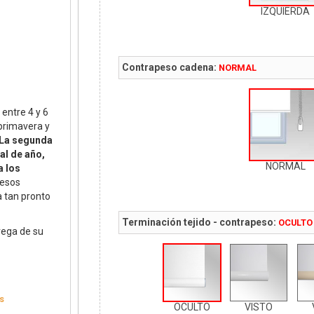
IZQUIERDA
Contrapeso cadena:
NORMAL
 entre 4 y 6
(primavera y
La segunda
al de año,
NORMAL
a los
 esos
a tan pronto
Terminación tejido - contrapeso:
OCULTO
rega de su
s
OCULTO
VISTO