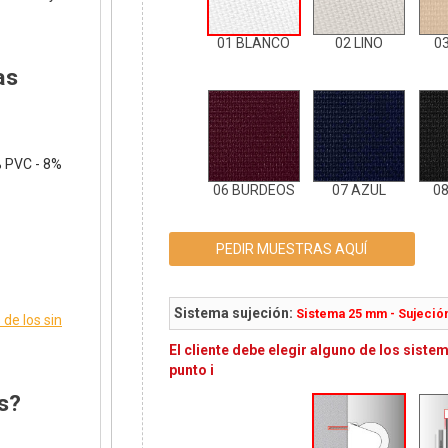
01 BLANCO
02 LINO
0
as
% PVC - 8%
06 BURDEOS
07 AZUL
0
PEDIR MUESTRAS AQUÍ
Sistema sujeción:
Sistema 25 mm - Sujeci
de los sin
El cliente debe elegir alguno de los siste
punto i
s?