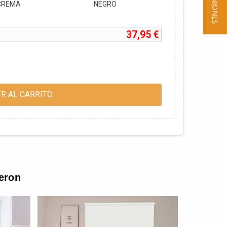
★ OPINIONES
CREMA
NEGRO
37,95 €
R AL CARRITO
ieron