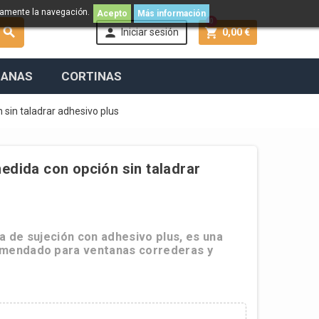
namente la navegación.
Acepto
Más información
0



Iniciar sesión
0,00 €
IANAS
CORTINAS
 sin taladrar adhesivo plus
edida con opción sin taladrar
 de sujeción con adhesivo plus, es una
omendado para ventanas correderas y