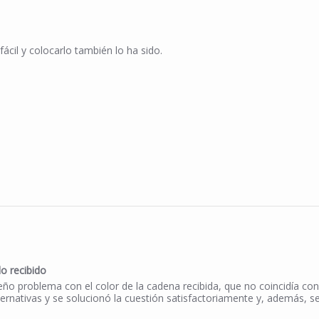
ácil y colocarlo también lo ha sido.
n 12 May 2026
lo recibido
isfacción por lo recibido
 problema con el color de la cadena recibida, que no coincidía con l
ternativas y se solucionó la cuestión satisfactoriamente y, además, s