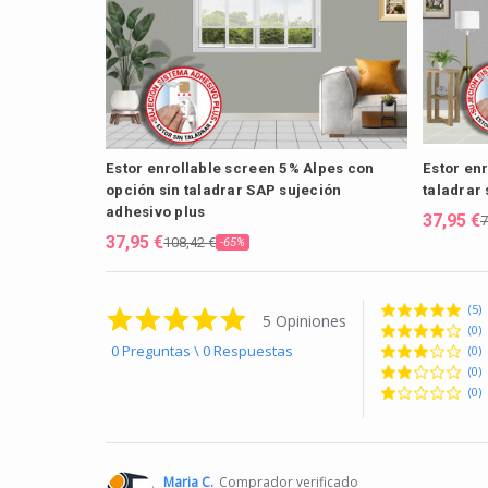
Estor enrollable screen 5% Alpes con
Estor enr
opción sin taladrar SAP sujeción
taladrar
adhesivo plus
37,95 €
7
37,95 €
108,42 €
-65%
(5)
5.0 star rating
5 Opiniones
(0)
0 Preguntas \ 0 Respuestas
(0)
(0)
(0)
Maria C.
Comprador verificado