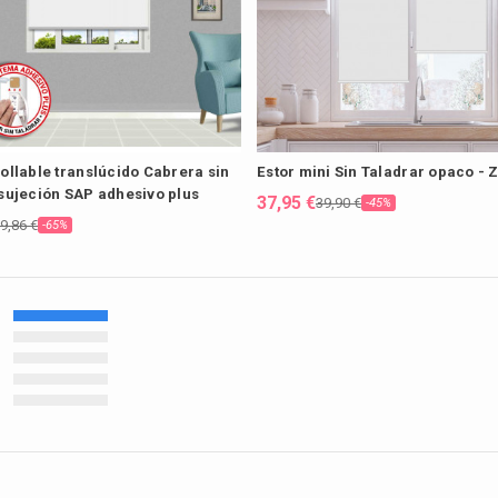
ollable translúcido Cabrera sin
Estor mini Sin Taladrar opaco - 
 sujeción SAP adhesivo plus
37,95 €
39,90 €
-45%
9,86 €
-65%