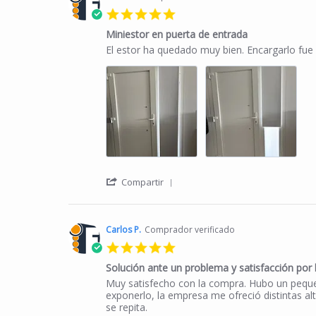
5.0 star rating
Miniestor en puerta de entrada
Review by Maria C. on 12 May 2026
review stating Miniestor en puerta de entrada
El estor ha quedado muy bien. Encargarlo fue f
' Share Review by Maria C. o
Compartir
Carlos P.
Comprador verificado
5.0 star rating
Solución ante un problema y satisfacción por 
Review by Carlos P. on 4 Apr 2024
review stating Solución ante un problema y sat
Muy satisfecho con la compra. Hubo un pequeño
exponerlo, la empresa me ofreció distintas al
se repita.