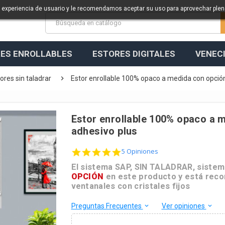
a experiencia de usuario y le recomendamos aceptar su uso para aprovechar ple
ES ENROLLABLES
ESTORES DIGITALES
VENEC

ores sin taladrar
Estor enrollable 100% opaco a medida con opción
Estor enrollable 100% opaco a m
adhesivo plus
5.0 star rating
5 Opiniones
El sistema SAP, SIN TALADRAR, sistema
OPCIÓN
en este producto y está rec
ventanales con cristales fijos
Preguntas Frecuentes
Ver opiniones
keyboard_arrow_down
keyboard_arrow_down