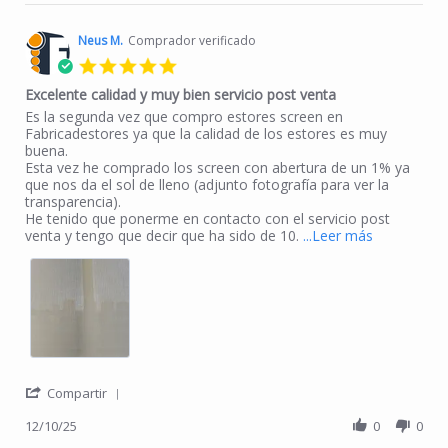
Neus M.
Comprador verificado
5.0 star rating
Excelente calidad y muy bien servicio post venta
Review by Neus M. on 10 Dec 2025
review stating Excelente calidad y muy bien servicio post venta
Es la segunda vez que compro estores screen en
Fabricadestores ya que la calidad de los estores es muy
buena.
Esta vez he comprado los screen con abertura de un 1% ya
que nos da el sol de lleno (adjunto fotografía para ver la
transparencia).
He tenido que ponerme en contacto con el servicio post
Read more a
venta y tengo que decir que ha sido de 10.
...Leer más
' Share Review by Neus M. on 10 Dec 2025
Compartir
12/10/25
0
0