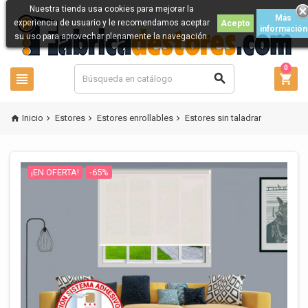
Nuestra tienda usa cookies para mejorar la
Más
experiencia de usuario y le recomendamos aceptar
Acepto
información
su uso para aprovechar plenamente la navegación.
0



Inicio
Estores
Estores enrollables
Estores sin taladrar




¡EN OFERTA!
-65%