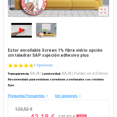

Estor enrollable Screen 1% fibra vidrio opción
sin taladrar SAP sujeción adhesivo plus
5.0 star rating
5 Opiniones
BAJA |
BAJA
|
Puedes ver el Exterior
Transparencia:
Luminosidad:
.
Recomendado para ventanas correderas y ventanales con cristales
fijos.
Preguntas Frecuentes
Ver opiniones
keyboard_arrow_down
keyboard_arrow_down
120,52 €
42,18 €
120,52 €
-65%