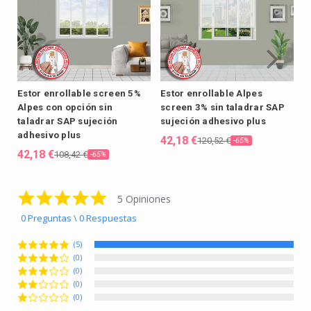
Estor enrollable screen 5%
Estor enrollable Alpes
E
Alpes con opción sin
screen 3% sin taladrar SAP
s
taladrar SAP sujeción
sujeción adhesivo plus
S
adhesivo plus
m
42,18 €
120,52 €
-65%
42,18 €
4
108,42 €
-65%
5.0 star rating
5 Opiniones
0 Preguntas \ 0 Respuestas
(5)
(0)
(0)
(0)
(0)