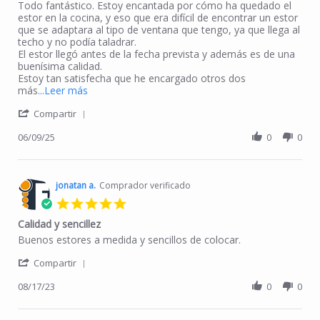
Review by Marisol G. on 9 Jun 2025
review stating Estor perfecto para una ventana complicada.
Todo fantástico. Estoy encantada por cómo ha quedado el
estor en la cocina, y eso que era difícil de encontrar un estor
que se adaptara al tipo de ventana que tengo, ya que llega al
techo y no podía taladrar.
El estor llegó antes de la fecha prevista y además es de una
buenísima calidad.
Estoy tan satisfecha que he encargado otros dos
Read more about review stating Estor perfecto p
más
...Leer más
' Share Review by Marisol G. on 9 Jun 2025
Compartir
06/09/25
0
0
jonatan a.
Comprador verificado
5.0 star rating
Calidad y sencillez
Review by jonatan a. on 17 Aug 2023
review stating Calidad y sencillez
Buenos estores a medida y sencillos de colocar.
' Share Review by jonatan a. on 17 Aug 2023
Compartir
08/17/23
0
0