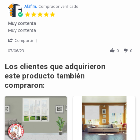
Afaf m.
Comprador verificado
5.0 star rating
Muy contenta
Review by Afaf m. on 6 Jul 2023
review stating Muy contenta
Muy contenta
' Share Review by Afaf m. on 6 Jul 2023
Compartir
07/06/23
0
0
Los clientes que adquirieron
este producto también
compraron: