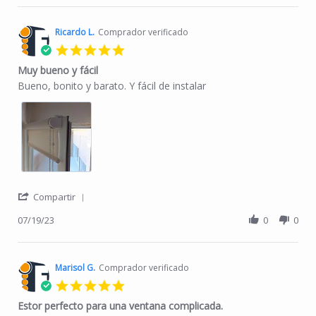
Ricardo L.
Comprador verificado
5.0 star rating
Muy bueno y fácil
Review by Ricardo L. on 19 Jul 2023
review stating Muy bueno y fácil
Bueno, bonito y barato. Y fácil de instalar
' Share Review by Ricardo L. on 19 Jul 2023
Compartir
07/19/23
0
0
Marisol G.
Comprador verificado
5.0 star rating
Estor perfecto para una ventana complicada.