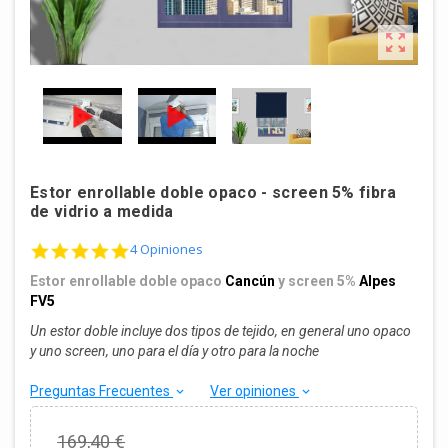

Estor enrollable doble opaco - screen 5% fibra
de vidrio a medida
4.8 star rating
4 Opiniones
Estor enrollable doble opaco
Cancún
y screen 5%
Alpes
FV5
Un estor doble incluye dos tipos de tejido, en general uno opaco
y uno screen, uno para el día y otro para la noche
Preguntas Frecuentes
Ver opiniones
keyboard_arrow_down
keyboard_arrow_down
169,40 €