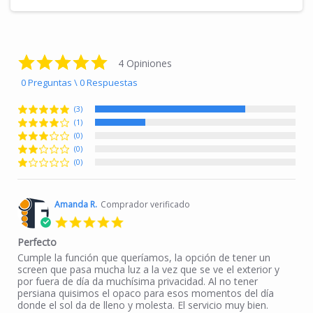
4.8 star rating
4 Opiniones
0 Preguntas \ 0 Respuestas
(3)
(1)
(0)
(0)
(0)
Amanda R.
Comprador verificado
5.0 star rating
Perfecto
Review by Amanda R. on 12 Jul 2023
review stating Perfecto
Cumple la función que queríamos, la opción de tener un
screen que pasa mucha luz a la vez que se ve el exterior y
por fuera de día da muchísima privacidad. Al no tener
persiana quisimos el opaco para esos momentos del día
donde el sol da de lleno y molesta. El servicio muy bien.