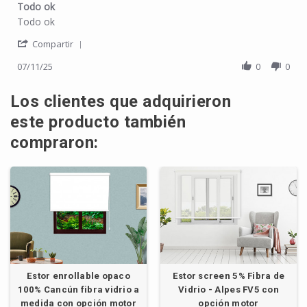
Todo ok
Review by Pol B. on 11 Jul 2025
review stating Todo ok
Todo ok
' Share Review by Pol B. on 11 Jul 2025
Compartir
07/11/25
0
0
Los clientes que adquirieron
este producto también
compraron:
Estor enrollable opaco
Estor screen 5% Fibra de
100% Cancún fibra vidrio a
Vidrio - Alpes FV5 con
medida con opción motor
opción motor