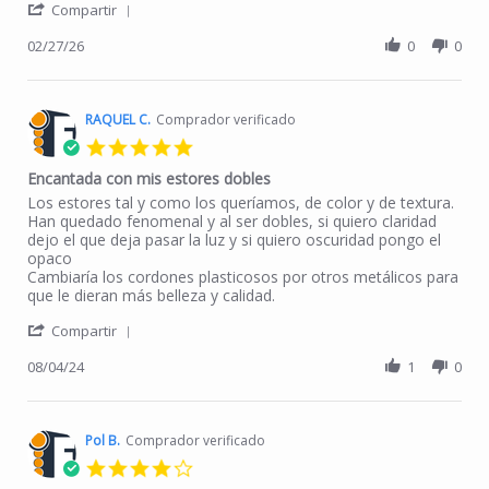
' Share Review by Alberto M. on 27 Feb 2026
Compartir
02/27/26
0
0
RAQUEL C.
Comprador verificado
5.0 star rating
Encantada con mis estores dobles
Review by RAQUEL C. on 4 Aug 2024
review stating Encantada con mis estores dobles
Los estores tal y como los queríamos, de color y de textura.
Han quedado fenomenal y al ser dobles, si quiero claridad
dejo el que deja pasar la luz y si quiero oscuridad pongo el
opaco
Cambiaría los cordones plasticosos por otros metálicos para
que le dieran más belleza y calidad.
' Share Review by RAQUEL C. on 4 Aug 2024
Compartir
08/04/24
1
0
Pol B.
Comprador verificado
4.0 star rating