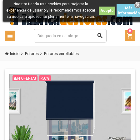
Nuestra tienda usa cookies para mejorar la
Más
experiencia de usuario y le recomendamos aceptar
Acepto
información
su uso para aprovechar plenamente la navegación.
0



Inicio
Estores
Estores enrollables



¡EN OFERTA!
-50%