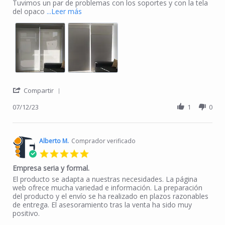
Tuvimos un par de problemas con los soportes y con la tela
Read more about review stating Perfecto
del opaco
...Leer más
' Share Review by Amanda R. on 12 Jul 2023
Compartir
07/12/23
1
0
Alberto M.
Comprador verificado
5.0 star rating
Empresa seria y formal.
Review by Alberto M. on 27 Feb 2026
review stating Empresa seria y formal.
El producto se adapta a nuestras necesidades. La página
web ofrece mucha variedad e información. La preparación
del producto y el envío se ha realizado en plazos razonables
de entrega. El asesoramiento tras la venta ha sido muy
positivo.