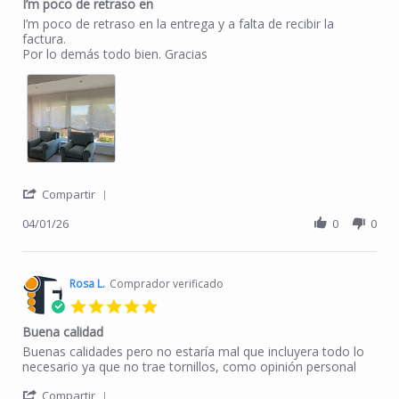
I’m poco de retraso en
Review by Asunción M. on 1 Apr 2026
review stating I’m poco de retraso en
I’m poco de retraso en la entrega y a falta de recibir la
factura.
Por lo demás todo bien. Gracias
' Share Review by Asunción M. on 1 Apr 2026
Compartir
04/01/26
0
0
Rosa L.
Comprador verificado
5.0 star rating
Buena calidad
Review by Rosa L. on 24 Sep 2024
review stating Buena calidad
Buenas calidades pero no estaría mal que incluyera todo lo
necesario ya que no trae tornillos, como opinión personal
' Share Review by Rosa L. on 24 Sep 2024
Compartir