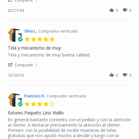
Compartir
02/21/24
0
0
Silvia L.
Comprador verificado
5.0 star rating
Tela y mecanismo de muy
Review by Silvia L. on 30 Dec 2023
review stating Tela y mecanismo de muy
Tela y mecanismo de muy buena calidad
' Share Review by Silvia L. on 30 Dec 2023
Compartir
12/30/23
0
0
Francisco R.
Comprador verificado
4.0 star rating
Estores Paqueto Lino Visillo
Review by Francisco R. on 19 Dec 2024
review stating Estores Paqueto Lino Visillo
En general bastante contento con el pedido y con la atención
al cliente. A destacar precisamente la atención al cliente.
Primero con la posibilidad de recibir muestras de telas
gratuitas que nos ayudó mucho a decidir y luego con la