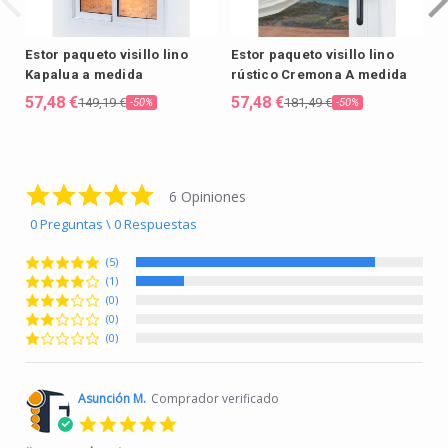
Estor paqueto visillo lino
Estor paqueto visillo lino
E
Kapalua a medida
rústico Cremona A medida
C
c
57,48 €
57,48 €
149,19 €
181,49 €
-50%
-50%
5
4.8 star rating
6 Opiniones
0 Preguntas \ 0 Respuestas
(5)
(1)
(0)
(0)
(0)
Asunción M.
Comprador verificado
5.0 star rating