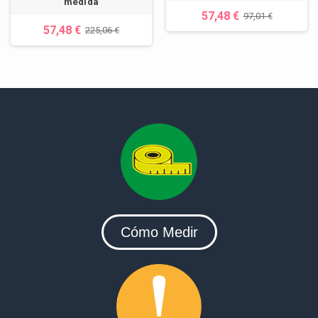
medida
57,48 €
97,01 €
57,48 €
225,06 €
Cómo Medir