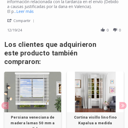
información relacionada con la tardanza en el envío (Debido
a causas justificadas por la dana en Valencia).
Read more about review stating Estores Paqueto Li
El p
...Leer más
' Share Review by Francisco R. on 19 Dec 2024
Compartir
12/19/24
0
0
Los clientes que adquirieron
este producto también
compraron:
Persiana veneciana de
Cortina visillo lino fino
madera lamas 50 mm a
Kapalua a medida