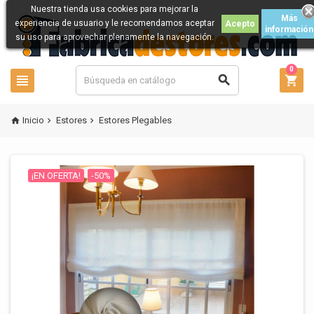
Nuestra tienda usa cookies para mejorar la
Más
experiencia de usuario y le recomendamos aceptar
Acepto
información
su uso para aprovechar plenamente la navegación.
0



Inicio
Estores
Estores Plegables



¡EN OFERTA!
-50%