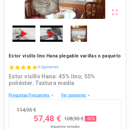

Estor visillo lino Hana plegable varillas o paqueto
4.8 star rating
6 Opiniones
Estor visillo Hana: 45% lino; 55%
poliéster. Textura media
Preguntas Frecuentes
Ver opiniones
keyboard_arrow_down
keyboard_arrow_down
114,95 €
57,48 €
108,90 €
-50%
Impuestos incluidos