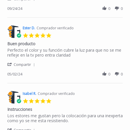
09/24/24
0
0
Ester D.
Comprador verificado
5.0 star rating
Buen producto
Review by Ester D. on 2 May 2024
review stating Buen producto
Perfecto el color y su función cubre la luz para que no se me
refleje en la tv pero entra claridad
' Share Review by Ester D. on 2 May 2024
Compartir
05/02/24
0
0
Isabel R.
Comprador verificado
5.0 star rating
Instrucciones
Review by Isabel R. on 21 Feb 2024
review stating Instrucciones
Los estores me gustan pero la colocación para una inexperta
como yo se me esta resistiendo.
' Share Review by Isabel R. on 21 Feb 2024