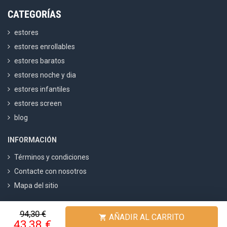
CATEGORÍAS
estores
estores enrollables
estores baratos
estores noche y dia
estores infantiles
estores screen
blog
INFORMACIÓN
Términos y condiciones
Contacte con nosotros
Mapa del sitio
94,30 €
Fabricadestores
4.8
/ 5 calculado sobre
1500
Opiniones
AÑADIR AL CARRITO

43,38 €