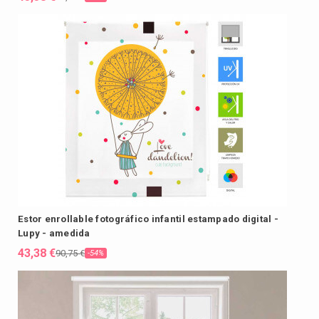
Estor enrollable fotográfico infantil estampado digital -
Lupy - amedida
43,38 €
90,75 €
-54%