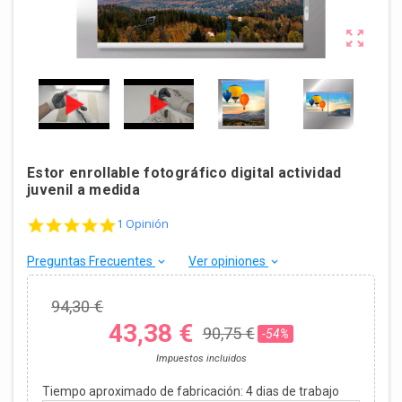

Estor enrollable fotográfico digital actividad
juvenil a medida
5.0 star rating
1 Opinión
Preguntas Frecuentes
Ver opiniones
keyboard_arrow_down
keyboard_arrow_down
94,30 €
43,38 €
90,75 €
-54%
Impuestos incluidos
Tiempo aproximado de fabricación:
4
dias de trabajo