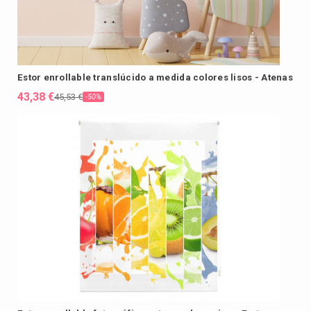
Estor enrollable translúcido a medida colores lisos - Atenas
43,38 €
45,53 €
-50%