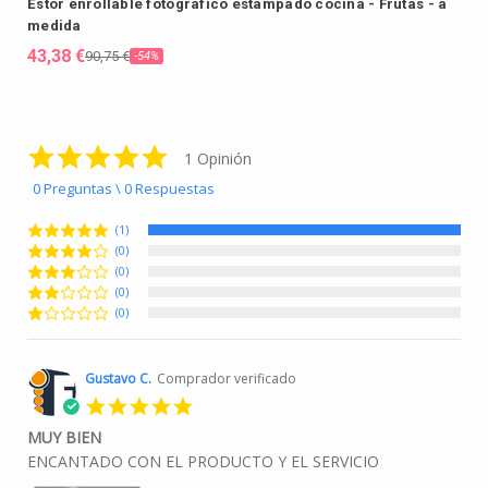
Estor enrollable fotográfico estampado cocina - Frutas - a
medida
43,38 €
90,75 €
-54%
5.0 star rating
1 Opinión
0 Preguntas \ 0 Respuestas
(1)
(0)
(0)
(0)
(0)
Gustavo C.
Comprador verificado
5.0 star rating
MUY BIEN
Review by Gustavo C. on 21 Jul 2025
review stating MUY BIEN
ENCANTADO CON EL PRODUCTO Y EL SERVICIO