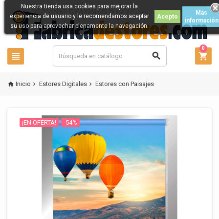
Nuestra tienda usa cookies para mejorar la
Más
experiencia de usuario y le recomendamos aceptar
Acepto
información
su uso para aprovechar plenamente la navegación.
0



Inicio
Estores Digitales
Estores con Paisajes



¡EN OFERTA!
-54%