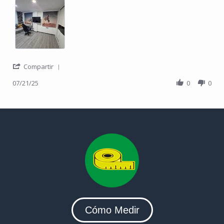
' Share Review by Gustavo C. on 21 Jul 2025
Compartir
07/21/25
0
0
Cómo Medir