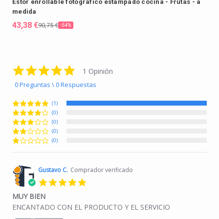
Estor enrollable fotográfico estampado cocina - Frutas - a
medida
43,38 €
90,75 €
-54%
5.0 star rating
1 Opinión
0 Preguntas \ 0 Respuestas
(1)
(0)
(0)
(0)
(0)
Gustavo C.
Comprador verificado
5.0 star rating
MUY BIEN
Review by Gustavo C. on 21 Jul 2025
review stating MUY BIEN
ENCANTADO CON EL PRODUCTO Y EL SERVICIO