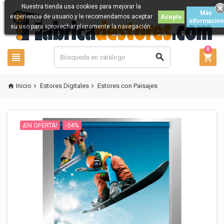
Nuestra tienda usa cookies para mejorar la
Más
experiencia de usuario y le recomendamos aceptar
Acepto
información
su uso para aprovechar plenamente la navegación.
0



Inicio
Estores Digitales
Estores con Paisajes



¡EN OFERTA!
-54%