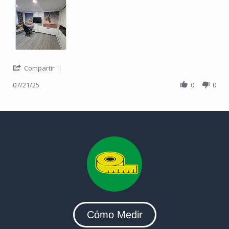
' Share Review by Gustavo C. on 21 Jul 2025
Compartir
07/21/25
0
0
Cómo Medir