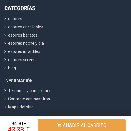
CATEGORÍAS
estores
estores enrollables
estores baratos
estores noche y dia
estores infantiles
estores screen
blog
INFORMACIÓN
Términos y condiciones
Contacte con nosotros
Mapa del sitio
94,30 €
Fabricadestores
4.8
/ 5 calculado sobre
1500
Opiniones
AÑADIR AL CARRITO

43,38 €