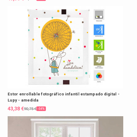
Estor enrollable fotográfico infantil estampado digital -
Lupy - amedida
43,38 €
90,75 €
-54%