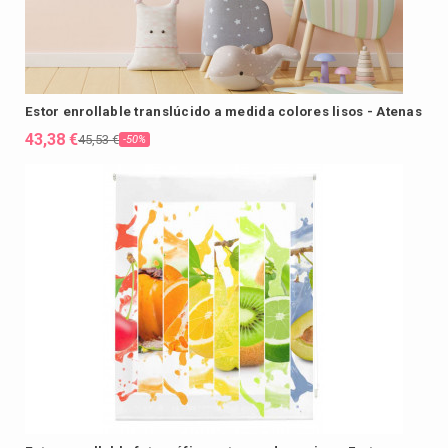
Estor enrollable translúcido a medida colores lisos - Atenas
43,38 €
45,53 €
-50%