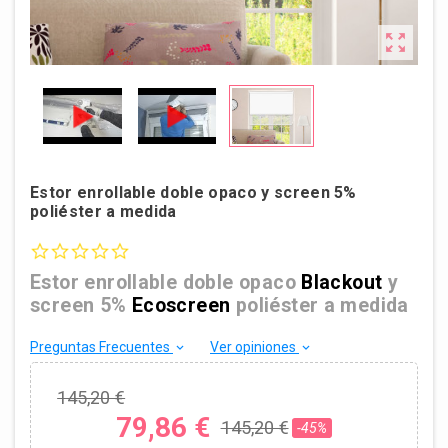

Estor enrollable doble opaco y screen 5%
poliéster a medida
0.0 star rating
Estor enrollable doble opaco
Blackout
y
screen 5%
Ecoscreen
poliéster a medida
Preguntas Frecuentes
Ver opiniones
keyboard_arrow_down
keyboard_arrow_down
145,20 €
79,86 €
145,20 €
-45%