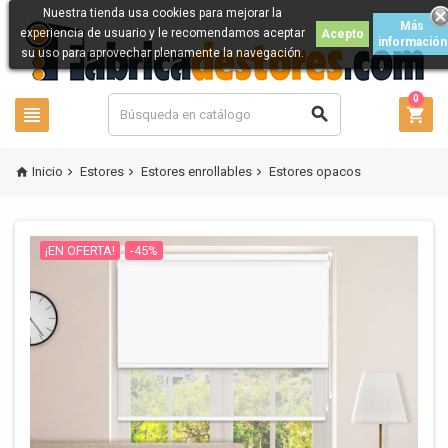
Nuestra tienda usa cookies para mejorar la
Más
experiencia de usuario y le recomendamos aceptar
Acepto
información
su uso para aprovechar plenamente la navegación.
0



Inicio
Estores
Estores enrollables
Estores opacos




¡EN OFERTA!
-45%