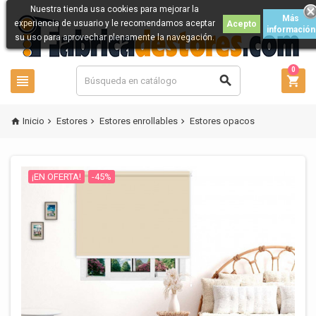
Nuestra tienda usa cookies para mejorar la
Más
experiencia de usuario y le recomendamos aceptar
Acepto
información
su uso para aprovechar plenamente la navegación.
0



Inicio
Estores
Estores enrollables
Estores opacos




¡EN OFERTA!
-45%