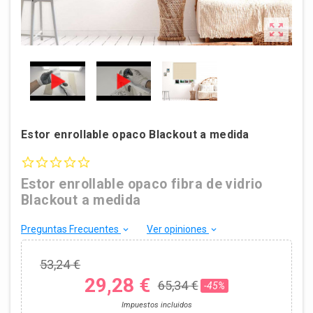

Estor enrollable opaco Blackout a medida
0.0 star rating
Estor enrollable opaco fibra de vidrio
Blackout a medida
Preguntas Frecuentes
Ver opiniones
keyboard_arrow_down
keyboard_arrow_down
53,24 €
29,28 €
65,34 €
-45%
Impuestos incluidos